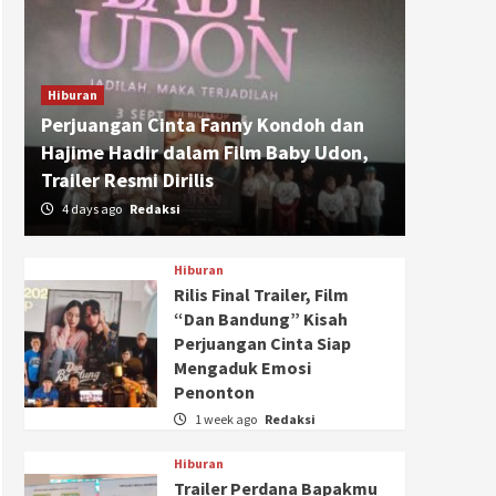
Hiburan
Perjuangan Cinta Fanny Kondoh dan
Hajime Hadir dalam Film Baby Udon,
Trailer Resmi Dirilis
4 days ago
Redaksi
Hiburan
Rilis Final Trailer, Film
“Dan Bandung” Kisah
Perjuangan Cinta Siap
Mengaduk Emosi
Penonton
1 week ago
Redaksi
Hiburan
Trailer Perdana Bapakmu