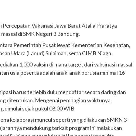
Percepatan Vaksinasi Jawa Barat Atalia Praratya
i massal di SMK Negeri 3 Bandung.
 antara Pemerintah Pusat lewat Kementerian Kesehatan,
asan Udara (Lanud) Sulaiman, serta CIMB Niaga.
sediakan 1.000 vaksin di mana target dari vaksinasi massal
an usia peserta adalah anak-anak berusia minimal 16
pasi harus terlebih dulu mendaftar secara daring dan
yang ditentukan. Mengenai pembagian waktunya,
ng dimulai sejak pukul 08.00 WIB.
arena kolaborasi muncul seperti yang dilakukan SMKN 3
ajarannya mendukung terkait program ini melakukan
nud Sulaiman menunjukan ini kolaborasi yang kita