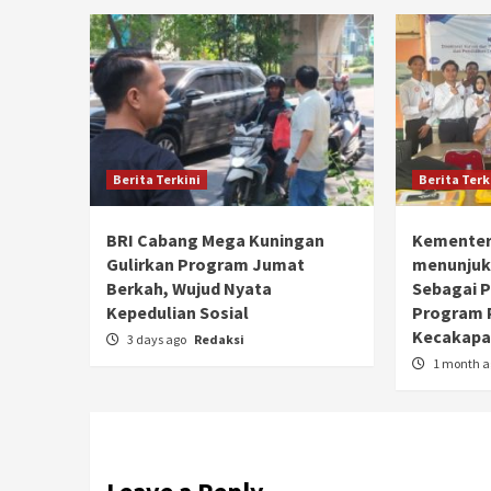
Berita Terkini
Berita Terk
BRI Cabang Mega Kuningan
Kementer
Gulirkan Program Jumat
menunjuk
Berkah, Wujud Nyata
Sebagai 
Kepedulian Sosial
Program 
Kecakapan
3 days ago
Redaksi
1 month 