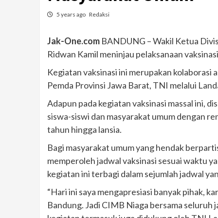
5 years ago
Redaksi
Jak-One.com
BANDUNG – Wakil Ketua Divisi 
Ridwan Kamil meninjau pelaksanaan vaksinas
Kegiatan vaksinasi ini merupakan kolaborasi
Pemda Provinsi Jawa Barat, TNI melalui Land
Adapun pada kegiatan vaksinasi massal ini, di
siswa-siswi dan masyarakat umum dengan rent
tahun hingga lansia.
Bagi masyarakat umum yang hendak berpartisi
memperoleh jadwal vaksinasi sesuai waktu 
kegiatan ini terbagi dalam sejumlah jadwal ya
“Hari ini saya mengapresiasi banyak pihak, k
Bandung. Jadi CIMB Niaga bersama seluruh j
kegiatan termasuk juga didukung oleh TNI La