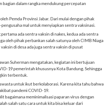
an bagian dalam rangka mendukung percepatan
oleh Pemda Provinsi Jabar. Dari mulai dengan pihak
-pengusaha mal untuk menyiapkan sentra vaksinasi.
ng pertama ada sentra vaksin di nakes, kedua ada sentra
l juga oleh pihak perbankan salah satunya oleh CIMB Niaga
a vaksin di desa ada juga sentra vaksin di pusat
iawan Suherman mengatakan, kegiatan ini bertujuan
VID-19 pemerintah khususnya Kota Bandung. Sehingga
gkin terbentuk.
swasta untuk ikut berkolaborasi. Karena kita tahu bahwa
Otomotif
Ducati Collezione 100 Debut di
h akibat pandemi COVID-19.
Mugello, Usung 10 Desain Bersejarah
sulit bagaimana meminimalisasi paparan virus dengan
2 months ago
Redaksi
ah salah satu cara untuk kita bisa keluar dari
JAK ONE – Perayaan satu abad perjalanan