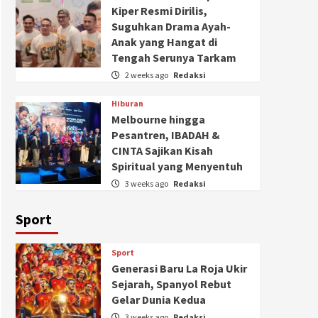
Kiper Resmi Dirilis,
Suguhkan Drama Ayah-
Anak yang Hangat di
Tengah Serunya Tarkam
2 weeks ago
Redaksi
Hiburan
Melbourne hingga
Pesantren, IBADAH &
CINTA Sajikan Kisah
Spiritual yang Menyentuh
3 weeks ago
Redaksi
Sport
Sport
Generasi Baru La Roja Ukir
Sejarah, Spanyol Rebut
Gelar Dunia Kedua
3 weeks ago
Redaksi