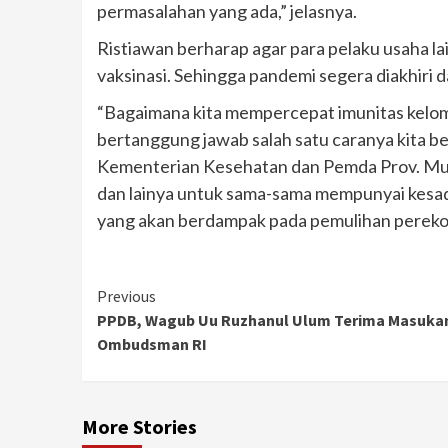
permasalahan yang ada,” jelasnya.
Ristiawan berharap agar para pelaku usaha l
vaksinasi. Sehingga pandemi segera diakhiri d
“Bagaimana kita mempercepat imunitas kelom
bertanggung jawab salah satu caranya kita b
Kementerian Kesehatan dan Pemda Prov. Muda
dan lainya untuk sama-sama mempunyai kesa
yang akan berdampak pada pemulihan perekon
Continue
Previous
PPDB, Wagub Uu Ruzhanul Ulum Terima Masuka
Reading
Ombudsman RI
More Stories