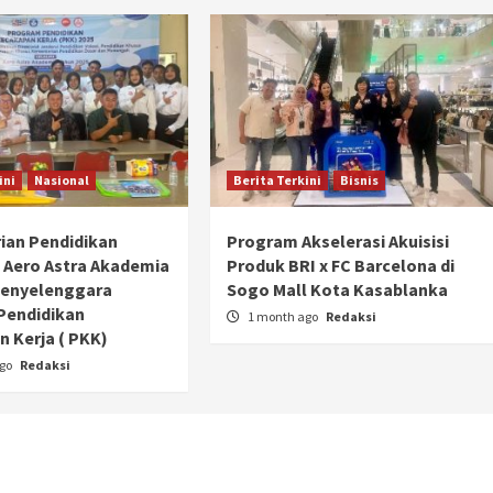
ini
Nasional
Berita Terkini
Bisnis
ian Pendidikan
Program Akselerasi Akuisisi
 Aero Astra Akademia
Produk BRI x FC Barcelona di
Penyelenggara
Sogo Mall Kota Kasablanka
Pendidikan
1 month ago
Redaksi
 Kerja ( PKK)
ago
Redaksi