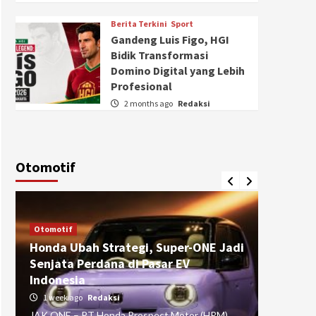
Berita Terkini
Sport
Gandeng Luis Figo, HGI
Bidik Transformasi
Domino Digital yang Lebih
Profesional
2 months ago
Redaksi
Otomotif
Otomotif
Otomotif
Honda Ubah Strategi, Super-ONE Jadi
Diva Is
Senjata Perdana di Pasar EV
pada Ku
Indonesia
Pasuru
1 week ago
Redaksi
4 weeks
JAK ONE – PT Honda Prospect Motor (HPM)
JAK ONE 