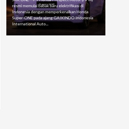
resmi memulai babak baru elektrifikasi di
mengawali
Indonesia dengan memperkenalkan Honda
Putaran 5 
Super-ONE pada ajang GAIKINDO Indonesia
Motorspor
International Auto...
yang...