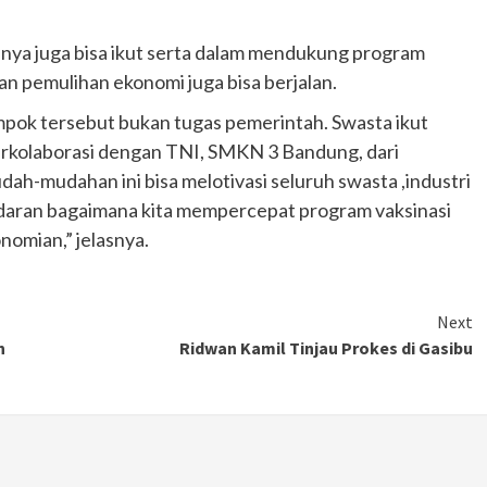
Ducati semakin istimewa dengan peluncuran
Collezione 100, sebuah koleksi motor edisi
ainya juga bisa ikut serta dalam mendukung program
terbatas yang mengangkat kembali sejumlah
an pemulihan ekonomi juga bisa berjalan.
livery paling...
pok tersebut bukan tugas pemerintah. Swasta ikut
erkolaborasi dengan TNI, SMKN 3 Bandung, dari
h-mudahan ini bisa melotivasi seluruh swasta ,industri
daran bagaimana kita mempercepat program vaksinasi
omian,” jelasnya.
Next
n
Ridwan Kamil Tinjau Prokes di Gasibu