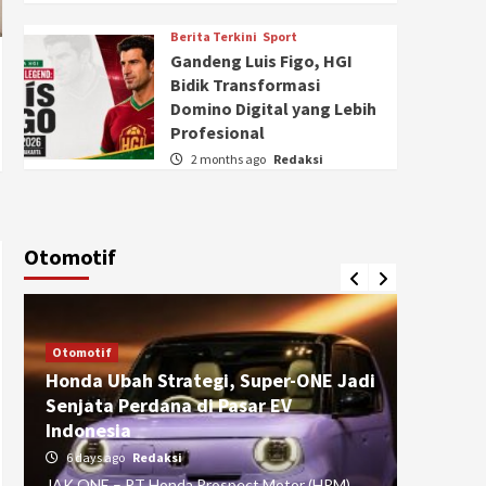
Berita Terkini
Sport
Gandeng Luis Figo, HGI
Bidik Transformasi
Domino Digital yang Lebih
Profesional
2 months ago
Redaksi
Otomotif
Otomotif
Otomotif
Honda Ubah Strategi, Super-ONE Jadi
Diva Is
Senjata Perdana di Pasar EV
pada Ku
Indonesia
Pasuru
6 days ago
Redaksi
4 weeks
JAK ONE – PT Honda Prospect Motor (HPM)
JAK ONE 