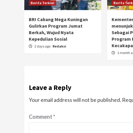
Berita Terkini
Berita Terk
BRI Cabang Mega Kuningan
Kementer
Gulirkan Program Jumat
menunjuk
Berkah, Wujud Nyata
Sebagai 
Kepedulian Sosial
Program 
Kecakapan
2 days ago
Redaksi
1 month 
Leave a Reply
Your email address will not be published.
Requ
Comment
*