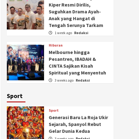
Kiper Resmi Dirilis,
Suguhkan Drama Ayah-
Anak yang Hangat di
Tengah Serunya Tarkam
1 week ago
Redaksi
Hiburan
Melbourne hingga
Pesantren, IBADAH &
CINTA Sajikan Kisah
Spiritual yang Menyentuh
3 weeks ago
Redaksi
Sport
Sport
Generasi Baru La Roja Ukir
Sejarah, Spanyol Rebut
Gelar Dunia Kedua
3 weeks ago
Redaksi