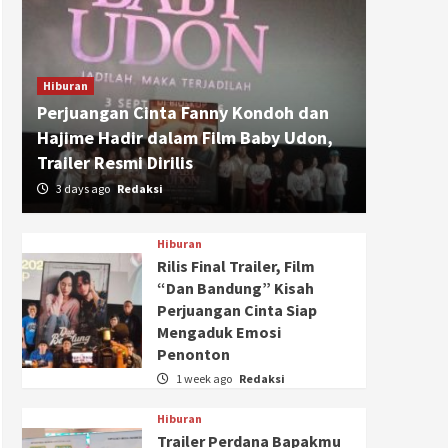
Hiburan
Perjuangan Cinta Fanny Kondoh dan
Hajime Hadir dalam Film Baby Udon,
Trailer Resmi Dirilis
3 days ago
Redaksi
Hiburan
Rilis Final Trailer, Film
“Dan Bandung” Kisah
Perjuangan Cinta Siap
Mengaduk Emosi
Penonton
1 week ago
Redaksi
Hiburan
Trailer Perdana Bapakmu