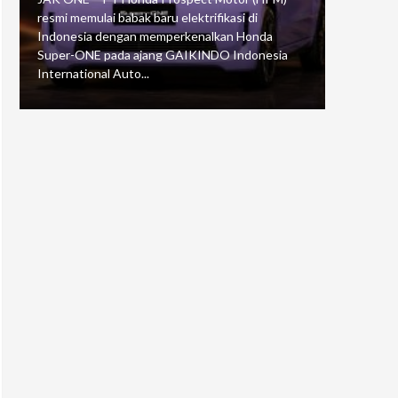
resmi memulai babak baru elektrifikasi di
mengawali
Indonesia dengan memperkenalkan Honda
Putaran 5 
Super-ONE pada ajang GAIKINDO Indonesia
Motorspor
International Auto...
yang...