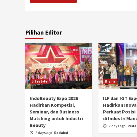
Pilihan Editor
Lifestyle
Bisnis
IndoBeauty Expo 2026
ILF dan IGT Exp
Hadirkan Kompetisi,
Hadirkan Inova
Seminar, dan Business
Perkuat Posisi
Matching untuk Industri
di Industri Man
Beauty
2 days ago
Reda
2 days ago
Redaksi