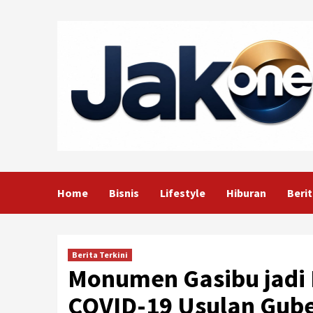
Skip
to
content
Home
Bisnis
Lifestyle
Hiburan
Berit
Berita Terkini
Monumen Gasibu jadi
COVID-19 Usulan Gub