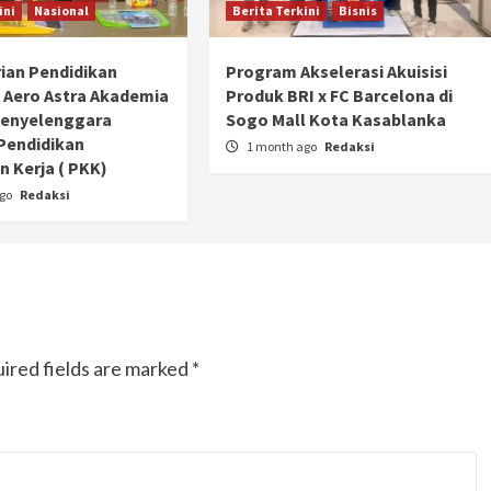
ini
Nasional
Berita Terkini
Bisnis
ian Pendidikan
Program Akselerasi Akuisisi
 Aero Astra Akademia
Produk BRI x FC Barcelona di
Penyelenggara
Sogo Mall Kota Kasablanka
Pendidikan
1 month ago
Redaksi
 Kerja ( PKK)
ago
Redaksi
ired fields are marked
*
Otomotif
Ducati Collezione 100 Debut di
Mugello, Usung 10 Desain Bersejarah
2 months ago
Redaksi
JAK ONE – Perayaan satu abad perjalanan