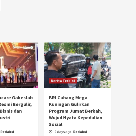
Berita Terkini
hcare Gakeslab
BRI Cabang Mega
Resmi Bergulir,
Kuningan Gulirkan
 Bisnis dan
Program Jumat Berkah,
ustri
Wujud Nyata Kepedulian
Sosial
Redaksi
2 days ago
Redaksi