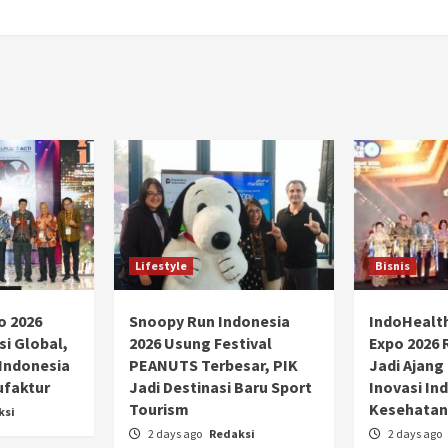
Lifestyle
Bisnis
o 2026
Snoopy Run Indonesia
IndoHealt
si Global,
2026 Usung Festival
Expo 2026 
 Indonesia
PEANUTS Terbesar, PIK
Jadi Ajang
ufaktur
Jadi Destinasi Baru Sport
Inovasi Ind
Tourism
Kesehatan
ksi
2 days ago
Redaksi
2 days ago