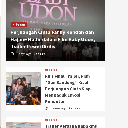
Hiburan
Perjuangan Cinta Fanny Kondoh dan
Hajime Hadir dalam Film Baby Udon,
Trailer Resmi Dirilis
3 days ago
Redaksi
Hiburan
Rilis Final Trailer, Film
“Dan Bandung” Kisah
Perjuangan Cinta Siap
Mengaduk Emosi
Penonton
1 week ago
Redaksi
Hiburan
Trailer Perdana Bapakmu