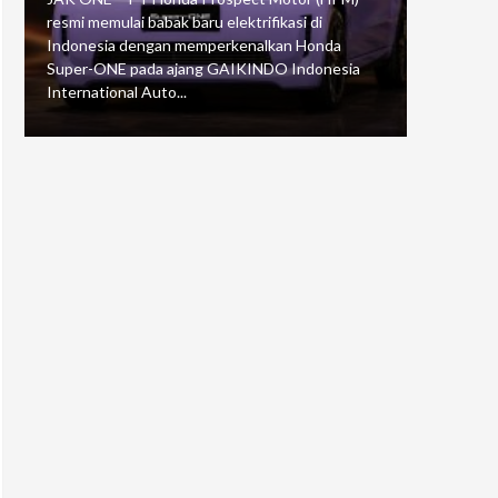
resmi memulai babak baru elektrifikasi di
mengawali
Indonesia dengan memperkenalkan Honda
Putaran 5 
Super-ONE pada ajang GAIKINDO Indonesia
Motorspor
International Auto...
yang...