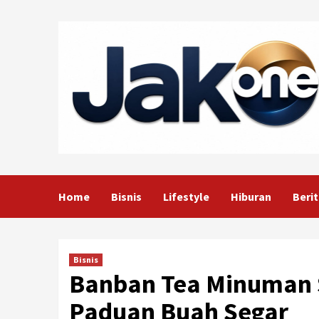
Skip
to
content
Home
Bisnis
Lifestyle
Hiburan
Berit
Bisnis
Banban Tea Minuman 
Paduan Buah Segar