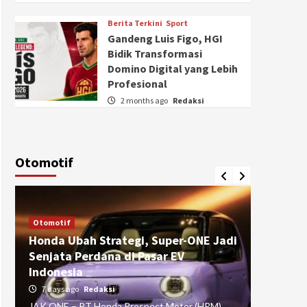
Berita Terkini
Sport
Gandeng Luis Figo, HGI
Bidik Transformasi
Domino Digital yang Lebih
Profesional
2 months ago
Redaksi
Otomotif
Otomotif
Otomotif
Honda Ubah Strategi, Super-ONE Jadi
Diva Is
Senjata Perdana di Pasar EV
pada Ku
Indonesia
Pasuru
7 days ago
Redaksi
4 weeks
JAK ONE – PT Honda Prospect Motor (HPM)
JAK ONE 