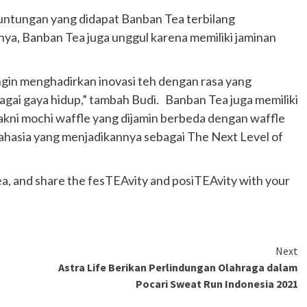
Ducati semakin istimewa dengan peluncuran
euntungan yang didapat Banban Tea terbilang
Collezione 100, sebuah koleksi motor edisi
nya, Banban Tea juga unggul karena memiliki jaminan
terbatas yang mengangkat kembali sejumlah
livery paling...
ingin menghadirkan inovasi teh dengan rasa yang
gai gaya hidup,” tambah Budi. Banban Tea juga memiliki
yakni mochi waffle yang dijamin berbeda dengan waffle
hasia yang menjadikannya sebagai The Next Level of
ea, and share the fesTEAvity and posiTEAvity with your
Next
Astra Life Berikan Perlindungan Olahraga dalam
Pocari Sweat Run Indonesia 2021