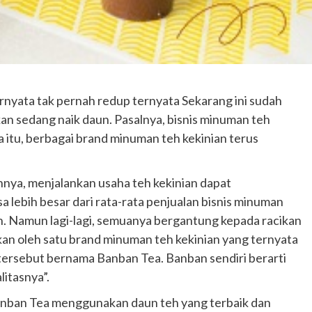
rnyata tak pernah redup ternyata Sekarang ini sudah
an sedang naik daun. Pasalnya, bisnis minuman teh
a itu, berbagai brand minuman teh kekinian terus
nya, menjalankan usaha teh kekinian dapat
 lebih besar dari rata-rata penjualan bisnis minuman
ian. Namun lagi-lagi, semuanya bergantung kepada racikan
an oleh satu brand minuman teh kekinian yang ternyata
nd tersebut bernama Banban Tea. Banban sendiri berarti
litasnya”.
nban Tea menggunakan daun teh yang terbaik dan