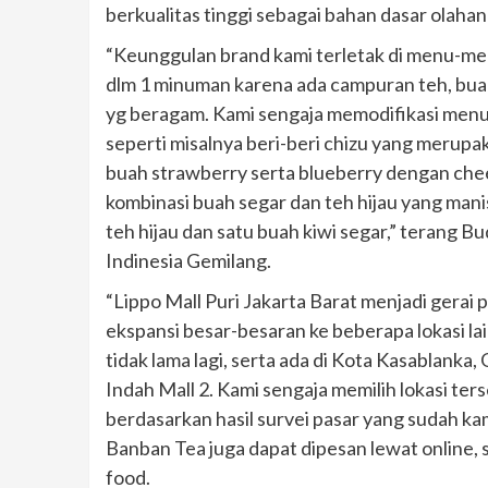
berkualitas tinggi sebagai bahan dasar olah
“Keunggulan brand kami terletak di menu-men
dlm 1 minuman karena ada campuran teh, bu
yg beragam. Kami sengaja memodifikasi menu 
seperti misalnya beri-beri chizu yang meru
buah strawberry serta blueberry dengan che
kombinasi buah segar dan teh hijau yang manis
teh hijau dan satu buah kiwi segar,” terang
Indinesia Gemilang.
“Lippo Mall Puri Jakarta Barat menjadi gera
ekspansi besar-besaran ke beberapa lokasi la
tidak lama lagi, serta ada di Kota Kasablank
Indah Mall 2. Kami sengaja memilih lokasi ter
berdasarkan hasil survei pasar yang sudah kami
Banban Tea juga dapat dipesan lewat online,
food.