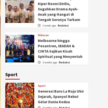
Kiper Resmi Dirilis,
Suguhkan Drama Ayah-
Anak yang Hangat di
Tengah Serunya Tarkam
1 week ago
Redaksi
Hiburan
Melbourne hingga
Pesantren, IBADAH &
CINTA Sajikan Kisah
Spiritual yang Menyentuh
3 weeks ago
Redaksi
Sport
Sport
Generasi Baru La Roja Ukir
Sejarah, Spanyol Rebut
Gelar Dunia Kedua
3 weeks ago
Redaksi