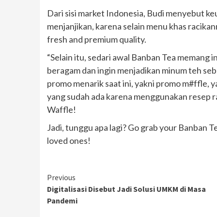
Dari sisi market Indonesia, Budi menyebut k
menjanjikan, karena selain menu khas racikan
fresh and premium quality.
“Selain itu, sedari awal Banban Tea memang 
beragam dan ingin menjadikan minum teh seba
promo menarik saat ini, yakni promo m#ffle, 
yang sudah ada karena menggunakan resep ra
Waffle!
Jadi, tunggu apa lagi? Go grab your Banban T
loved ones! ​
Continue
Previous
Digitalisasi Disebut Jadi Solusi UMKM di Masa
Reading
Pandemi