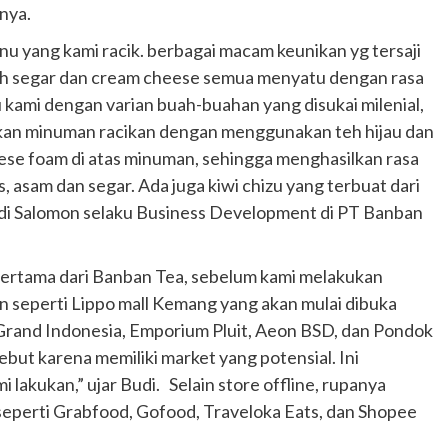
annya.
u yang kami racik. berbagai macam keunikan yg tersaji
ah segar dan cream cheese semua menyatu dengan rasa
kami dengan varian buah-buahan yang disukai milenial,
pakan minuman racikan dengan menggunakan teh hijau dan
ese foam di atas minuman, sehingga menghasilkan rasa
, asam dan segar. Ada juga kiwi chizu yang terbuat dari
 Budi Salomon selaku Business Development di PT Banban
i pertama dari Banban Tea, sebelum kami melakukan
in seperti Lippo mall Kemang yang akan mulai dibuka
a, Grand Indonesia, Emporium Pluit, Aeon BSD, dan Pondok
Otomotif
sebut karena memiliki market yang potensial. Ini
Ducati Collezione 100 Debut di
 lakukan,” ujar Budi. Selain store offline, rupanya
Mugello, Usung 10 Desain Bersejarah
 seperti Grabfood, Gofood, Traveloka Eats, dan Shopee
2 months ago
Redaksi
JAK ONE – Perayaan satu abad perjalanan