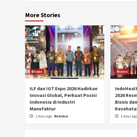
More Stories
Bisnis
Bisnis
ILF dan IGT Expo 2026 Hadirkan
IndoHealt
Inovasi Global, Perkuat Posisi
2026 Resmi
Indonesia di Industri
Bisnis dan
Manufaktur
Kesehata
2 days ago
Redaksi
2 days ag