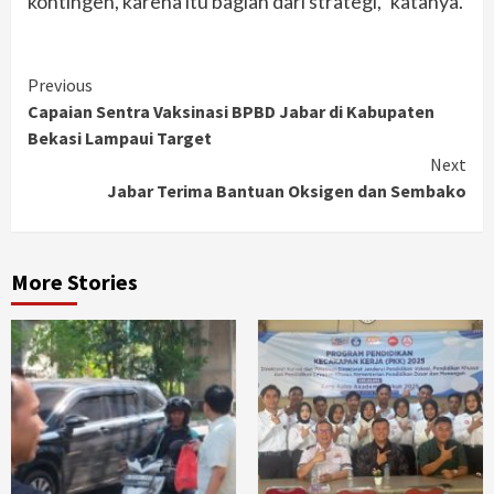
kontingen, karena itu bagian dari strategi,” katanya.
Continue
Previous
Capaian Sentra Vaksinasi BPBD Jabar di Kabupaten
Reading
Bekasi Lampaui Target
Next
Jabar Terima Bantuan Oksigen dan Sembako
More Stories