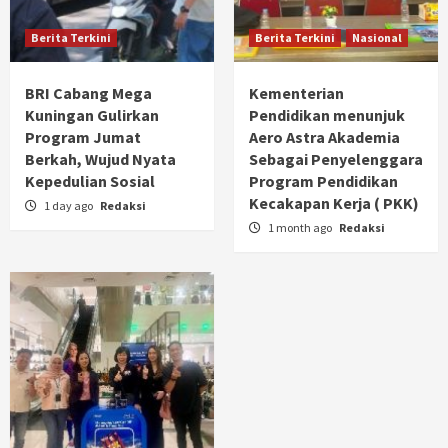
Berita Terkini
Berita Terkini
Nasional
BRI Cabang Mega
Kementerian
Kuningan Gulirkan
Pendidikan menunjuk
Program Jumat
Aero Astra Akademia
Berkah, Wujud Nyata
Sebagai Penyelenggara
Kepedulian Sosial
Program Pendidikan
Kecakapan Kerja ( PKK)
1 day ago
Redaksi
1 month ago
Redaksi