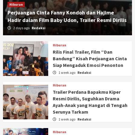
Hiburan
Perjuangan Cinta Fanny Kondoh dan Hajime
Hadir dalam Film Baby Udon, Trailer Resmi Dirilis
2 days ago
Redaksi
Hiburan
Rilis Final Trailer, Film “Dan
Bandung” Kisah Perjuangan Cinta
Siap Mengaduk Emosi Penonton
1 week ago
Redaksi
Hiburan
Trailer Perdana Bapakmu Kiper
Resmi Dirilis, Suguhkan Drama
Ayah-Anak yang Hangat di Tengah
Serunya Tarkam
1 week ago
Redaksi
Hiburan