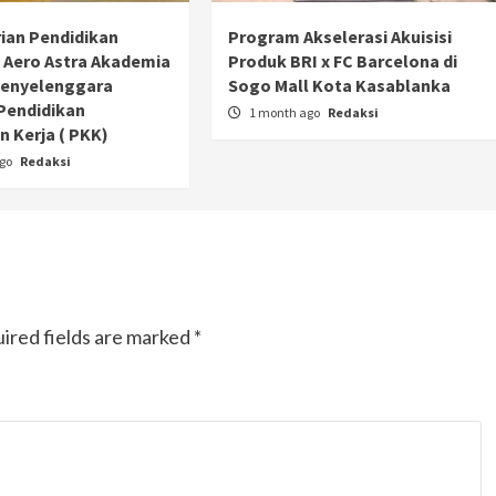
ian Pendidikan
Program Akselerasi Akuisisi
 Aero Astra Akademia
Produk BRI x FC Barcelona di
Penyelenggara
Sogo Mall Kota Kasablanka
Pendidikan
1 month ago
Redaksi
 Kerja ( PKK)
ago
Redaksi
ired fields are marked
*
Otomotif
Ducati Collezione 100 Debut di
Mugello, Usung 10 Desain Bersejarah
2 months ago
Redaksi
JAK ONE – Perayaan satu abad perjalanan