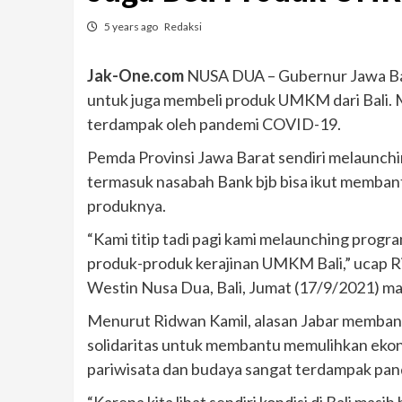
5 years ago
Redaksi
Jak-One.com
NUSA DUA – Gubernur Jawa Bar
untuk juga membeli produk UMKM dari Bali. 
terdampak oleh pandemi COVID-19.
Pemda Provinsi Jawa Barat sendiri melaunchi
termasuk nasabah Bank bjb bisa ikut memba
produknya.
“Kami titip tadi pagi kami melaunching progr
produk-produk kerajinan UMKM Bali,” ucap Rid
Westin Nusa Dua, Bali, Jumat (17/9/2021) ma
Menurut Ridwan Kamil, alasan Jabar membant
solidaritas untuk membantu memulihkan ekon
pariwisata dan budaya sangat terdampak pa
“Karena kita lihat sendiri kondisi di Bali mas