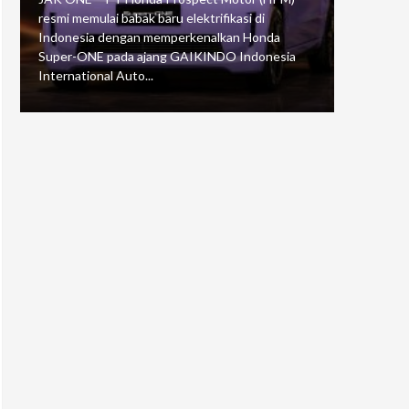
resmi memulai babak baru elektrifikasi di
mengawali
Indonesia dengan memperkenalkan Honda
Putaran 5 
Super-ONE pada ajang GAIKINDO Indonesia
Motorspor
International Auto...
yang...