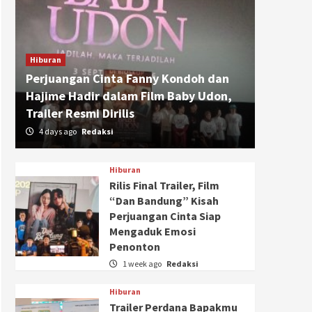
Hiburan
Perjuangan Cinta Fanny Kondoh dan
Hajime Hadir dalam Film Baby Udon,
Trailer Resmi Dirilis
4 days ago
Redaksi
Hiburan
Rilis Final Trailer, Film
“Dan Bandung” Kisah
Perjuangan Cinta Siap
Mengaduk Emosi
Penonton
1 week ago
Redaksi
Hiburan
Trailer Perdana Bapakmu