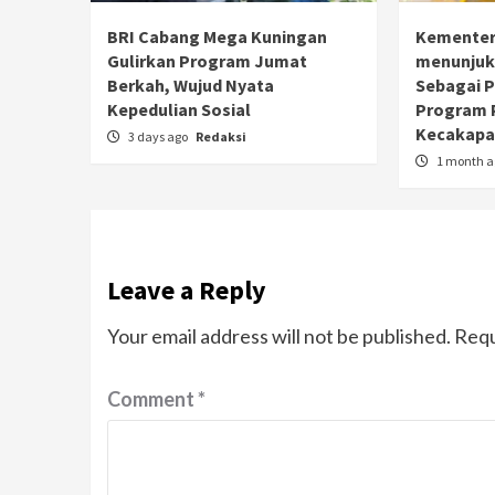
BRI Cabang Mega Kuningan
Kementer
Gulirkan Program Jumat
menunjuk
Berkah, Wujud Nyata
Sebagai 
Kepedulian Sosial
Program 
Kecakapan
3 days ago
Redaksi
1 month 
Leave a Reply
Your email address will not be published.
Requ
Comment
*