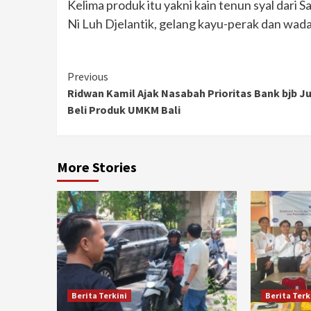
Kelima produk itu yakni kain tenun syal dari Sa
Ni Luh Djelantik, gelang kayu-perak dan wadah
Continue
Previous
Ridwan Kamil Ajak Nasabah Prioritas Bank bjb J
Reading
Beli Produk UMKM Bali
More Stories
Berita Terkini
Berita Terk