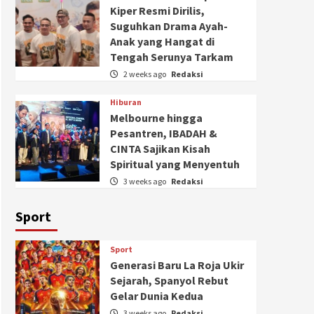
Kiper Resmi Dirilis,
Suguhkan Drama Ayah-
Anak yang Hangat di
Tengah Serunya Tarkam
2 weeks ago
Redaksi
Hiburan
Melbourne hingga
Pesantren, IBADAH &
CINTA Sajikan Kisah
Spiritual yang Menyentuh
3 weeks ago
Redaksi
Sport
Sport
Generasi Baru La Roja Ukir
Sejarah, Spanyol Rebut
Gelar Dunia Kedua
3 weeks ago
Redaksi