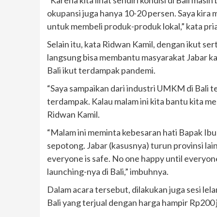
okupansi juga hanya 10-20 persen. Saya kira ma
untuk membeli produk-produk lokal,” kata pri
Selain itu, kata Ridwan Kamil, dengan ikut se
langsung bisa membantu masyarakat Jabar ka
Bali ikut terdampak pandemi.
“Saya sampaikan dari industri UMKM di Bali t
terdampak. Kalau malam ini kita bantu kita m
Ridwan Kamil.
“Malam ini meminta kebesaran hati Bapak Ibu
sepotong. Jabar (kasusnya) turun provinsi lai
everyone is safe. No one happy until everyo
launching-nya di Bali,” imbuhnya.
Dalam acara tersebut, dilakukan juga sesi 
Bali yang terjual dengan harga hampir Rp200 j