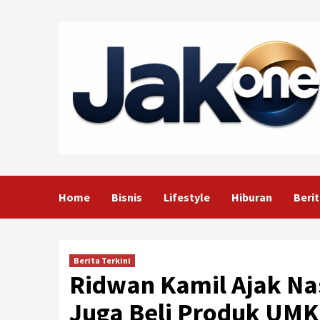
Skip
to
content
Home
Bisnis
Lifestyle
Hiburan
Berit
Berita Terkini
Ridwan Kamil Ajak Nas
Juga Beli Produk UMK