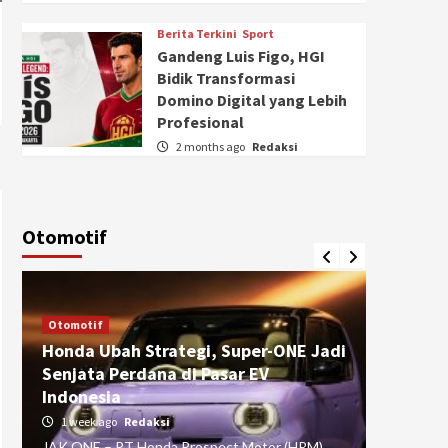
Berita Terkini
Sport
Gandeng Luis Figo, HGI
Bidik Transformasi
Domino Digital yang Lebih
Profesional
2 months ago
Redaksi
Otomotif
Otomotif
Otomotif
Honda Ubah Strategi, Super-ONE Jadi
Diva Is
Senjata Perdana di Pasar EV
pada Ku
Indonesia
Pasuru
1 week ago
Redaksi
4 weeks
JAK ONE – PT Honda Prospect Motor (HPM)
JAK ONE 