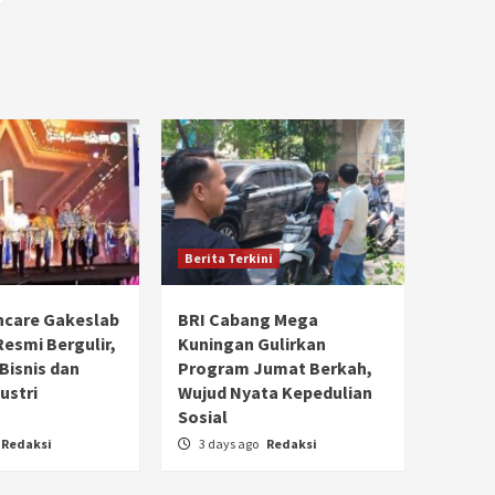
Berita Terkini
hcare Gakeslab
BRI Cabang Mega
Resmi Bergulir,
Kuningan Gulirkan
 Bisnis dan
Program Jumat Berkah,
ustri
Wujud Nyata Kepedulian
Sosial
Redaksi
3 days ago
Redaksi