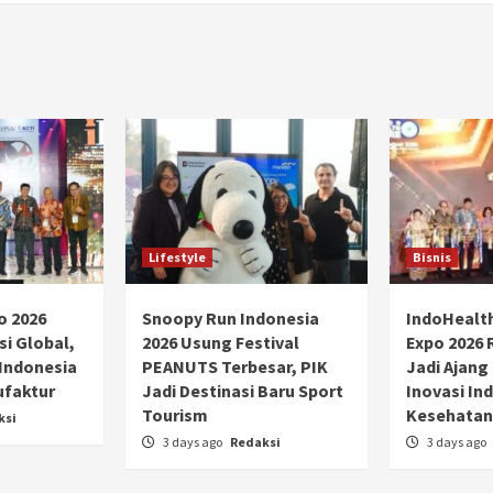
Lifestyle
Bisnis
o 2026
Snoopy Run Indonesia
IndoHealt
si Global,
2026 Usung Festival
Expo 2026 
 Indonesia
PEANUTS Terbesar, PIK
Jadi Ajang
ufaktur
Jadi Destinasi Baru Sport
Inovasi Ind
Tourism
Kesehatan
ksi
3 days ago
Redaksi
3 days ago