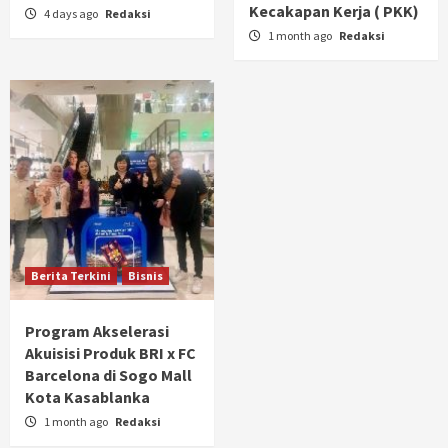
Kecakapan Kerja ( PKK)
4 days ago
Redaksi
1 month ago
Redaksi
Berita Terkini
Bisnis
Program Akselerasi
Akuisisi Produk BRI x FC
Barcelona di Sogo Mall
Kota Kasablanka
1 month ago
Redaksi