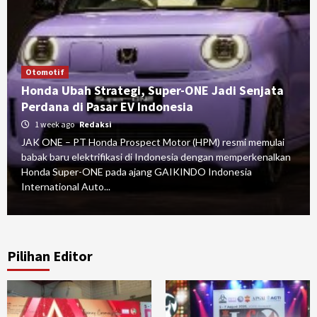
otif
Otomoti
a Ubah Strategi, Super-ONE Jadi Senjata
Diva I
ana di Pasar EV Indonesia
Kualif
week ago
Redaksi
4 week
NE – PT Honda Prospect Motor (HPM) resmi memulai
 baru elektrifikasi di Indonesia dengan memperkenalkan
JAK ONE
a Super-ONE pada ajang GAIKINDO Indonesia
Nasional
national Auto...
Rizqy Mo
Pilihan Editor