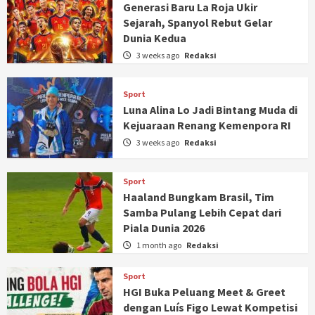
Generasi Baru La Roja Ukir
Sejarah, Spanyol Rebut Gelar
Dunia Kedua
3 weeks ago
Redaksi
Sport
Luna Alina Lo Jadi Bintang Muda di
Kejuaraan Renang Kemenpora RI
3 weeks ago
Redaksi
Sport
Haaland Bungkam Brasil, Tim
Samba Pulang Lebih Cepat dari
Piala Dunia 2026
1 month ago
Redaksi
Sport
HGI Buka Peluang Meet & Greet
dengan Luís Figo Lewat Kompetisi