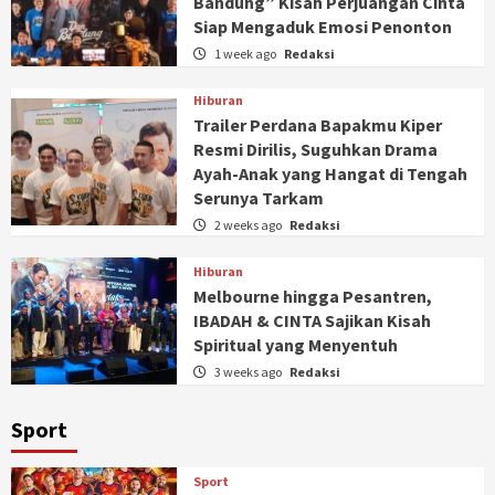
Bandung” Kisah Perjuangan Cinta
Siap Mengaduk Emosi Penonton
1 week ago
Redaksi
Hiburan
Trailer Perdana Bapakmu Kiper
Resmi Dirilis, Suguhkan Drama
Ayah-Anak yang Hangat di Tengah
Serunya Tarkam
2 weeks ago
Redaksi
Hiburan
Melbourne hingga Pesantren,
IBADAH & CINTA Sajikan Kisah
Spiritual yang Menyentuh
3 weeks ago
Redaksi
Sport
Sport