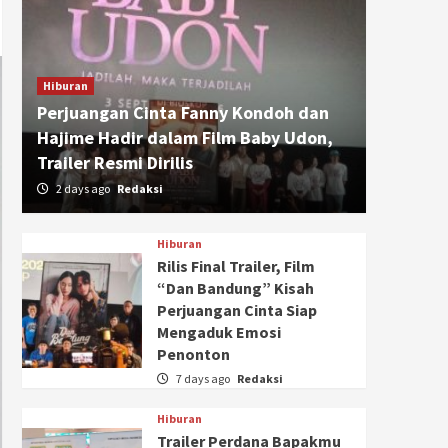
Hiburan
Perjuangan Cinta Fanny Kondoh dan
Hajime Hadir dalam Film Baby Udon,
Trailer Resmi Dirilis
2 days ago
Redaksi
Hiburan
Rilis Final Trailer, Film
“Dan Bandung” Kisah
Perjuangan Cinta Siap
Mengaduk Emosi
Penonton
7 days ago
Redaksi
Hiburan
Trailer Perdana Bapakmu