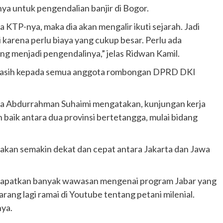
a untuk pengendalian banjir di Bogor.
a KTP-nya, maka dia akan mengalir ikuti sejarah. Jadi
i karena perlu biaya yang cukup besar. Perlu ada
g menjadi pengendalinya,” jelas Ridwan Kamil.
 kasih kepada semua anggota rombongan DPRD DKI
ta Abdurrahman Suhaimi mengatakan, kunjungan kerja
 baik antara dua provinsi bertetangga, mulai bidang
a akan semakin dekat dan cepat antara Jakarta dan Jawa
Otomotif
endapatkan banyak wawasan mengenai program Jabar yang
Ducati Collezione 100 Debut di
rang lagi ramai di Youtube tentang petani milenial.
Mugello, Usung 10 Desain Bersejarah
nya.
2 months ago
Redaksi
JAK ONE – Perayaan satu abad perjalanan