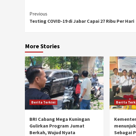
Continue
Previous
Testing COVID-19 di Jabar Capai 27 Ribu Per Hari
Reading
More Stories
Berita Terkini
Berita Terk
BRI Cabang Mega Kuningan
Kementer
Gulirkan Program Jumat
menunjuk
Berkah, Wujud Nyata
Sebagai 