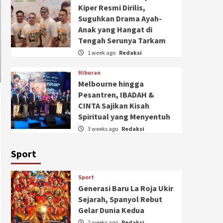
Kiper Resmi Dirilis,
Suguhkan Drama Ayah-
Anak yang Hangat di
Tengah Serunya Tarkam
1 week ago
Redaksi
Hiburan
Melbourne hingga
Pesantren, IBADAH &
CINTA Sajikan Kisah
Spiritual yang Menyentuh
3 weeks ago
Redaksi
Sport
Sport
Generasi Baru La Roja Ukir
Sejarah, Spanyol Rebut
Gelar Dunia Kedua
2 weeks ago
Redaksi