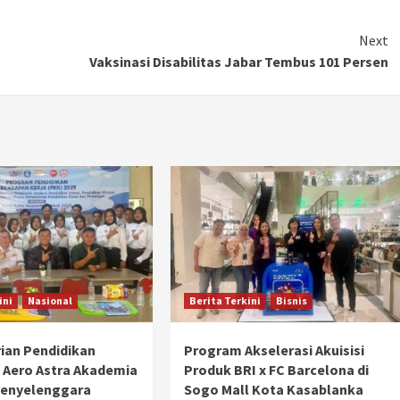
Ducati semakin istimewa dengan peluncuran
Collezione 100, sebuah koleksi motor edisi
Next
terbatas yang mengangkat kembali sejumlah
Vaksinasi Disabilitas Jabar Tembus 101 Persen
livery paling...
ini
Nasional
Berita Terkini
Bisnis
ian Pendidikan
Program Akselerasi Akuisisi
 Aero Astra Akademia
Produk BRI x FC Barcelona di
Penyelenggara
Sogo Mall Kota Kasablanka