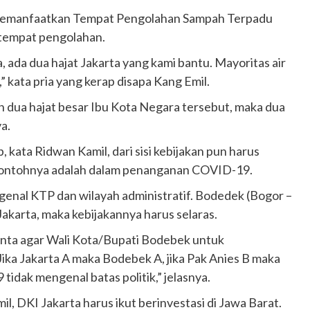
 memanfaatkan Tempat Pengolahan Sampah Terpadu
 tempat pengolahan.
 ada dua hajat Jakarta yang kami bantu. Mayoritas air
 kata pria yang kerap disapa Kang Emil.
dua hajat besar Ibu Kota Negara tersebut, maka dua
a.
kata Ridwan Kamil, dari sisi kebijakan pun harus
u contohnya adalah dalam penanganan COVID-19.
nal KTP dan wilayah administratif. Bodedek (Bogor –
akarta, maka kebijakannya harus selaras.
nta agar Wali Kota/Bupati Bodebek untuk
ika Jakarta A maka Bodebek A, jika Pak Anies B maka
idak mengenal batas politik,” jelasnya.
l, DKI Jakarta harus ikut berinvestasi di Jawa Barat.