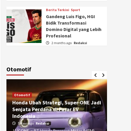
Berita Terkini
Sport
Gandeng Luis Figo, HGI
Bidik Transformasi
Domino Digital yang Lebih
Profesional
2 months ago
Redaksi
Otomotif
Otomotif
Otomotif
Honda Ubah Strategi, Super-ONE Jadi
Diva Is
Senjata Perdana di Pasar EV
pada Ku
Indonesia
Pasuru
5 days ago
Redaksi
4 weeks
JAK ONE – PT Honda Prospect Motor (HPM)
JAK ONE 