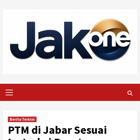
Skip
to
content
Primary
Menu
Berita Terkini
PTM di Jabar Sesuai