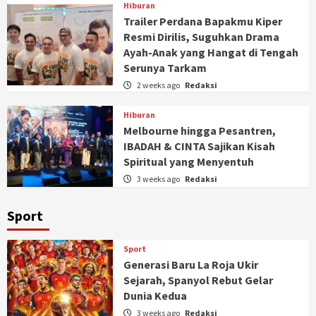
Hiburan
Trailer Perdana Bapakmu Kiper
Resmi Dirilis, Suguhkan Drama
Ayah-Anak yang Hangat di Tengah
Serunya Tarkam
2 weeks ago
Redaksi
Hiburan
Melbourne hingga Pesantren,
IBADAH & CINTA Sajikan Kisah
Spiritual yang Menyentuh
3 weeks ago
Redaksi
Sport
Sport
Generasi Baru La Roja Ukir
Sejarah, Spanyol Rebut Gelar
Dunia Kedua
3 weeks ago
Redaksi