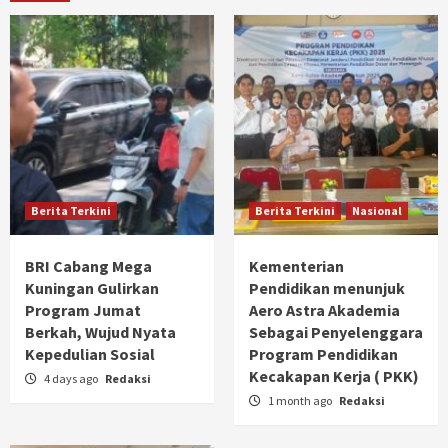
Berita Terkini
Berita Terkini
Nasional
BRI Cabang Mega
Kementerian
Kuningan Gulirkan
Pendidikan menunjuk
Program Jumat
Aero Astra Akademia
Berkah, Wujud Nyata
Sebagai Penyelenggara
Kepedulian Sosial
Program Pendidikan
Kecakapan Kerja ( PKK)
4 days ago
Redaksi
1 month ago
Redaksi