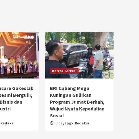
Berita Terkini
hcare Gakeslab
BRI Cabang Mega
Resmi Bergulir,
Kuningan Gulirkan
 Bisnis dan
Program Jumat Berkah,
ustri
Wujud Nyata Kepedulian
Sosial
Redaksi
3 days ago
Redaksi