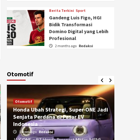
Berita Terkini
Sport
Gandeng Luis Figo, HGI
Bidik Transformasi
Domino Digital yang Lebih
Profesional
2 months ago
Redaksi
Otomotif
Otomotif
Otomotif
Honda Ubah Strategi, Super-ONE Jadi
Diva Is
Senjata Perdana di Pasar EV
pada Ku
Indonesia
Pasuru
1 week ago
Redaksi
4 weeks
JAK ONE – PT Honda Prospect Motor (HPM)
JAK ONE 