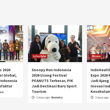
Lifestyle
Bisnis
o 2026
Snoopy Run Indonesia
IndoHealt
si Global,
2026 Usung Festival
Expo 2026 
 Indonesia
PEANUTS Terbesar, PIK
Jadi Ajang
ufaktur
Jadi Destinasi Baru Sport
Inovasi Ind
Tourism
Kesehatan
ksi
2 days ago
Redaksi
3 days ago