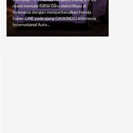
resmi memulai babak baru elektrifikasi di
mengawali
Indonesia dengan memperkenalkan Honda
Putaran 5 
Super-ONE pada ajang GAIKINDO Indonesia
Motorspor
International Auto...
yang...