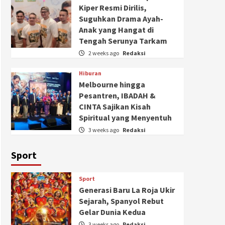
Kiper Resmi Dirilis,
Suguhkan Drama Ayah-
Anak yang Hangat di
Tengah Serunya Tarkam
2 weeks ago
Redaksi
Hiburan
Melbourne hingga
Pesantren, IBADAH &
CINTA Sajikan Kisah
Spiritual yang Menyentuh
3 weeks ago
Redaksi
Sport
Sport
Generasi Baru La Roja Ukir
Sejarah, Spanyol Rebut
Gelar Dunia Kedua
3 weeks ago
Redaksi