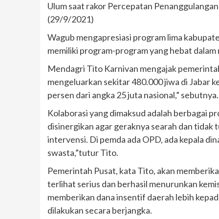
Ulum saat rakor Percepatan Penanggulangan 
(29/9/2021)
Wagub mengapresiasi program lima kabupaten 
memiliki program-program yang hebat dalam 
Mendagri Tito Karnivan mengajak pemerintah 
mengeluarkan sekitar 480.000 jiwa di Jabar ke
persen dari angka 25 juta nasional,” sebutnya.
Kolaborasi yang dimaksud adalah berbagai pr
disinergikan agar geraknya searah dan tidak t
intervensi. Di pemda ada OPD, ada kepala di
swasta,”tutur Tito.
Pemerintah Pusat, kata Tito, akan memberik
terlihat serius dan berhasil menurunkan kem
memberikan dana insentif daerah lebih kepada
dilakukan secara berjangka.