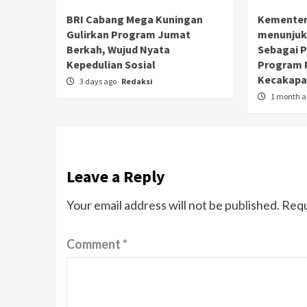
BRI Cabang Mega Kuningan
Kementer
Gulirkan Program Jumat
menunjuk
Berkah, Wujud Nyata
Sebagai 
Kepedulian Sosial
Program 
Kecakapan
3 days ago
Redaksi
1 month 
Leave a Reply
Your email address will not be published.
Requ
Comment
*