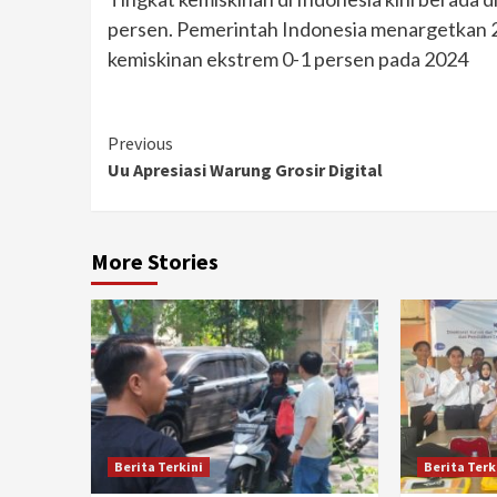
persen. Pemerintah Indonesia menargetkan 2
kemiskinan ekstrem 0-1 persen pada 2024
Continue
Previous
Uu Apresiasi Warung Grosir Digital
Reading
More Stories
Berita Terkini
Berita Terk