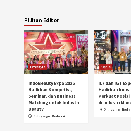
Pilihan Editor
Lifestyle
Bisnis
IndoBeauty Expo 2026
ILF dan IGT Exp
Hadirkan Kompetisi,
Hadirkan Inova
Seminar, dan Business
Perkuat Posisi
Matching untuk Industri
di Industri Man
Beauty
2 days ago
Reda
2 days ago
Redaksi