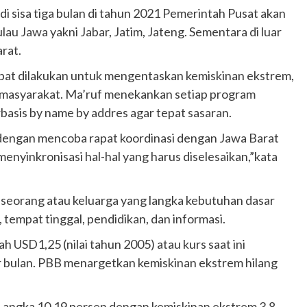
i sisa tiga bulan di tahun 2021 Pemerintah Pusat akan
Pulau Jawa yakni Jabar, Jatim, Jateng. Sementara di luar
rat.
pat dilakukan untuk mengentaskan kemiskinan ekstrem,
 masyarakat. Ma’ruf menekankan setiap program
basis by name by addres agar tepat sasaran.
ini dengan mencoba rapat koordinasi dengan Jawa Barat
nyinkronisasi hal-hal yang harus diselesaikan,”kata
seorang atau keluarga yang langka kebutuhan dasar
 tempat tinggal, pendidikan, dan informasi.
USD1,25 (nilai tahun 2005) atau kurs saat ini
r bulan. PBB menargetkan kemiskinan ekstrem hilang
di angka 10,19 persen dengan kemiskinan ekstrem 3,8