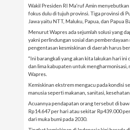
Wakil Presiden RI Ma’ruf Amin menyebutkan d
fokus dulu di tujuh provinsi. Tiga provinsi di 
Jawa yaitu NTT, Maluku, Papua, dan Papua Ba
Menurut Wapres ada sejumlah solusi yang da
yakni perlindungan sosial dan pemberdayaan
pengentasan kesmiskinan di daerah harus ber
“Ini barangkali yang akan kita lakukan hari 
dan lima kabupaten untuk mengharmonisasi, me
Wapres.
Kemiskinan ekstrem mengacu pada kondisi se
manusia seperti makanan, sanitasi, kesehatan,
Acuannya pendapatan orang tersebut di bawah 
Rp14.647 per hari atau sekitar Rp439.000 pe
dari muka bumi pada 2030.
Tingkat kemiskinan di Indonesia kini berada 