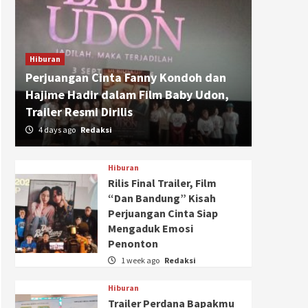
Hiburan
Perjuangan Cinta Fanny Kondoh dan
Hajime Hadir dalam Film Baby Udon,
Trailer Resmi Dirilis
4 days ago
Redaksi
Hiburan
Rilis Final Trailer, Film
“Dan Bandung” Kisah
Perjuangan Cinta Siap
Mengaduk Emosi
Penonton
1 week ago
Redaksi
Hiburan
Trailer Perdana Bapakmu