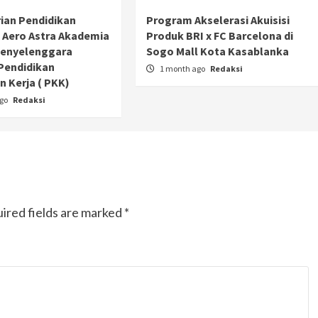
Ducati semakin istimewa dengan peluncuran
ian Pendidikan
Program Akselerasi Akuisisi
Collezione 100, sebuah koleksi motor edisi
 Aero Astra Akademia
Produk BRI x FC Barcelona di
terbatas yang mengangkat kembali sejumlah
Penyelenggara
Sogo Mall Kota Kasablanka
livery paling...
Pendidikan
1 month ago
Redaksi
 Kerja ( PKK)
ago
Redaksi
ired fields are marked
*