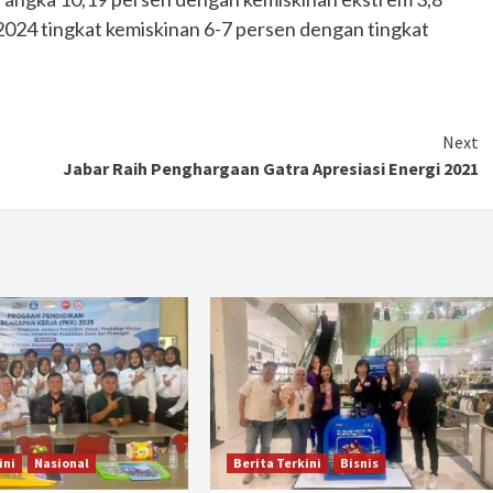
024 tingkat kemiskinan 6-7 persen dengan tingkat
Next
Jabar Raih Penghargaan Gatra Apresiasi Energi 2021
Otomotif
Ducati Collezione 100 Debut di
Mugello, Usung 10 Desain Bersejarah
ini
Nasional
Berita Terkini
Bisnis
2 months ago
Redaksi
JAK ONE – Perayaan satu abad perjalanan