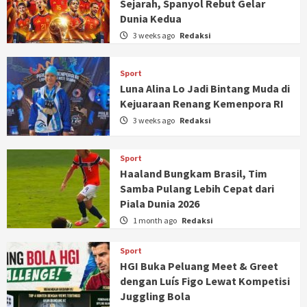
Sejarah, Spanyol Rebut Gelar
Dunia Kedua
3 weeks ago
Redaksi
Sport
Luna Alina Lo Jadi Bintang Muda di
Kejuaraan Renang Kemenpora RI
3 weeks ago
Redaksi
Sport
Haaland Bungkam Brasil, Tim
Samba Pulang Lebih Cepat dari
Piala Dunia 2026
1 month ago
Redaksi
Sport
HGI Buka Peluang Meet & Greet
dengan Luís Figo Lewat Kompetisi
Juggling Bola