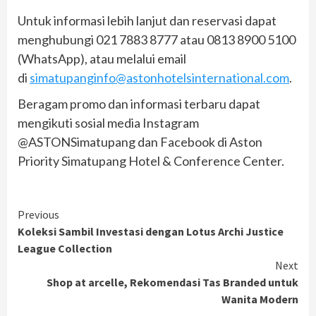
Untuk informasi lebih lanjut dan reservasi dapat
menghubungi 021 7883 8777 atau 0813 8900 5100
(WhatsApp), atau melalui email
di
simatupanginfo@astonhotelsinternational.com
.
Beragam promo dan informasi terbaru dapat
mengikuti sosial media Instagram
@ASTONSimatupang dan Facebook di Aston
Priority Simatupang Hotel & Conference Center.
Continue
Previous
Koleksi Sambil Investasi dengan Lotus Archi Justice
Reading
League Collection
Next
Shop at arcelle, Rekomendasi Tas Branded untuk
Wanita Modern