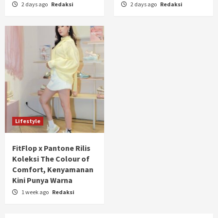
2 days ago
Redaksi
2 days ago
Redaksi
Lifestyle
FitFlop x Pantone Rilis
Koleksi The Colour of
Comfort, Kenyamanan
Kini Punya Warna
1 week ago
Redaksi