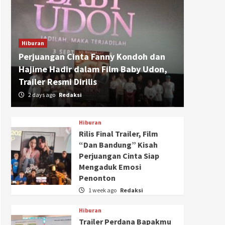
Hiburan
Perjuangan Cinta Fanny Kondoh dan
Hajime Hadir dalam Film Baby Udon,
Trailer Resmi Dirilis
2 days ago
Redaksi
Hiburan
Rilis Final Trailer, Film
“Dan Bandung” Kisah
Perjuangan Cinta Siap
Mengaduk Emosi
Penonton
1 week ago
Redaksi
Hiburan
Trailer Perdana Bapakmu