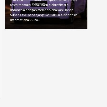
resmi memulai babak baru elektrifikasi di
mengawali
Indonesia dengan memperkenalkan Honda
Putaran 5 
Super-ONE pada ajang GAIKINDO Indonesia
Motorspor
International Auto...
yang...