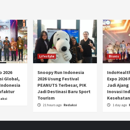
Lifestyle
Bisnis
o 2026
Snoopy Run Indonesia
IndoHealt
si Global,
2026 Usung Festival
Expo 2026 
 Indonesia
PEANUTS Terbesar, PIK
Jadi Ajang
ufaktur
Jadi Destinasi Baru Sport
Inovasi Ind
Tourism
Kesehatan
aksi
21 hours ago
Redaksi
1 day ago