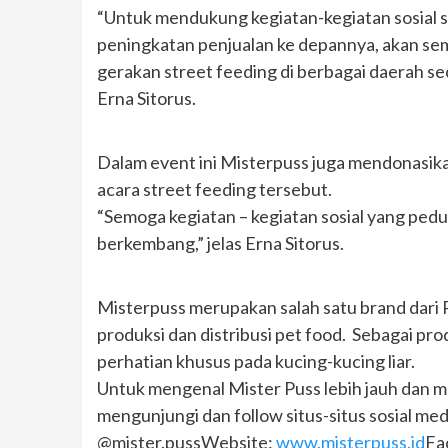
“Untuk mendukung kegiatan-kegiatan sosial s
peningkatan penjualan ke depannya, akan s
gerakan street feeding di berbagai daerah se
Erna Sitorus.
Dalam event ini Misterpuss juga mendonasika
acara street feeding tersebut.
“Semoga kegiatan – kegiatan sosial yang ped
berkembang,” jelas Erna Sitorus.
Misterpuss merupakan salah satu brand dari 
produksi dan distribusi pet food. Sebagai p
perhatian khusus pada kucing-kucing liar.
Untuk mengenal Mister Puss lebih jauh dan me
mengunjungi dan follow situs-situs sosial me
@mister.pussWebsite:
www.misterpuss.id
Fa