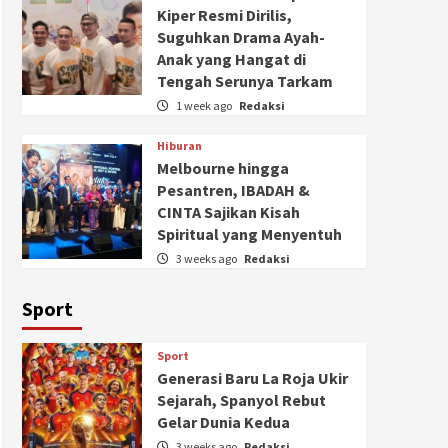
Kiper Resmi Dirilis,
Suguhkan Drama Ayah-
Anak yang Hangat di
Tengah Serunya Tarkam
1 week ago
Redaksi
Hiburan
Melbourne hingga
Pesantren, IBADAH &
CINTA Sajikan Kisah
Spiritual yang Menyentuh
3 weeks ago
Redaksi
Sport
Sport
Generasi Baru La Roja Ukir
Sejarah, Spanyol Rebut
Gelar Dunia Kedua
3 weeks ago
Redaksi