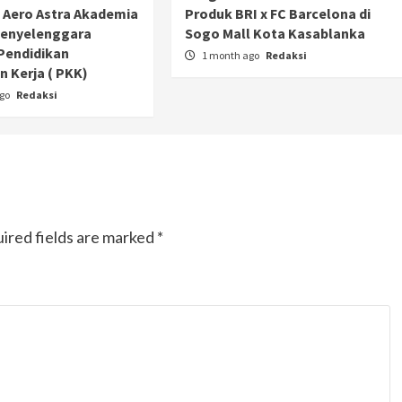
 Aero Astra Akademia
Produk BRI x FC Barcelona di
Penyelenggara
Sogo Mall Kota Kasablanka
Pendidikan
1 month ago
Redaksi
 Kerja ( PKK)
ago
Redaksi
ired fields are marked
*
Otomotif
Ducati Collezione 100 Debut di
Mugello, Usung 10 Desain Bersejarah
2 months ago
Redaksi
JAK ONE – Perayaan satu abad perjalanan