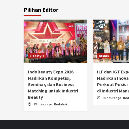
Pilihan Editor
Lifestyle
Bisnis
IndoBeauty Expo 2026
ILF dan IGT Exp
Hadirkan Kompetisi,
Hadirkan Inova
Seminar, dan Business
Perkuat Posisi
Matching untuk Industri
di Industri Man
Beauty
20 hours ago
Red
19 hours ago
Redaksi