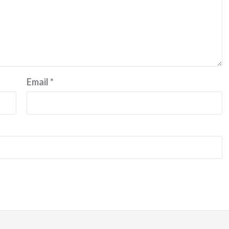
Ducati semakin istimewa dengan peluncuran
Collezione 100, sebuah koleksi motor edisi
terbatas yang mengangkat kembali sejumlah
livery paling...
Email
*