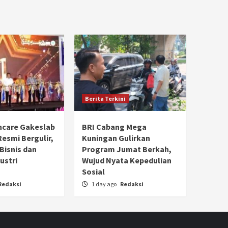
Berita Terkini
hcare Gakeslab
BRI Cabang Mega
Resmi Bergulir,
Kuningan Gulirkan
 Bisnis dan
Program Jumat Berkah,
ustri
Wujud Nyata Kepedulian
Sosial
Redaksi
1 day ago
Redaksi