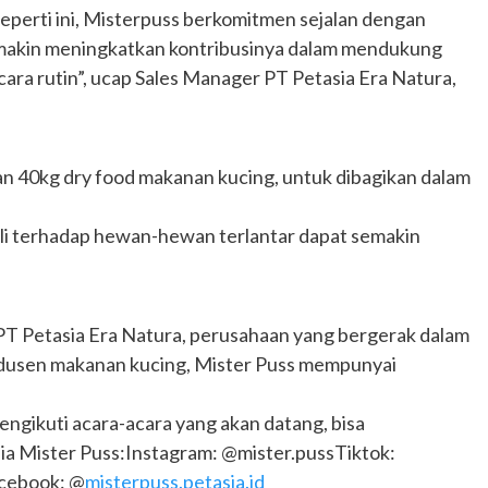
eperti ini, Misterpuss berkomitmen sejalan dengan
emakin meningkatkan kontribusinya dalam mendukung
cara rutin”, ucap Sales Manager PT Petasia Era Natura,
n 40kg dry food makanan kucing, untuk dibagikan dalam
uli terhadap hewan-hewan terlantar dapat semakin
PT Petasia Era Natura, perusahaan yang bergerak dalam
rodusen makanan kucing, Mister Puss mempunyai
ngikuti acara-acara yang akan datang, bisa
dia Mister Puss:Instagram: @mister.pussTiktok:
cebook: @
misterpuss.petasia.id