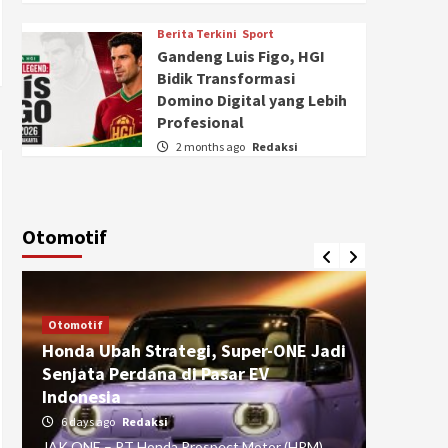
Berita Terkini
Sport
Gandeng Luis Figo, HGI
Bidik Transformasi
Domino Digital yang Lebih
Profesional
2 months ago
Redaksi
Otomotif
Otomotif
Otomotif
Honda Ubah Strategi, Super-ONE Jadi
Diva Is
Senjata Perdana di Pasar EV
pada Ku
Indonesia
Pasuru
6 days ago
Redaksi
4 weeks
JAK ONE – PT Honda Prospect Motor (HPM)
JAK ONE 