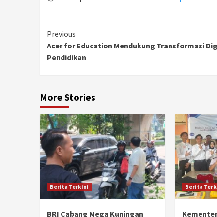
Continue
Previous
Acer for Education Mendukung Transformasi Dig
Reading
Pendidikan
More Stories
Berita Terkini
Berita Terk
BRI Cabang Mega Kuningan
Kementer