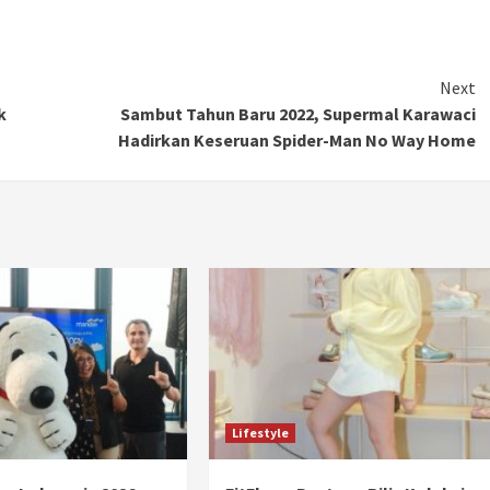
Ducati semakin istimewa dengan peluncuran
Collezione 100, sebuah koleksi motor edisi
terbatas yang mengangkat kembali sejumlah
Next
livery paling...
k
Sambut Tahun Baru 2022, Supermal Karawaci
Hadirkan Keseruan Spider-Man No Way Home
Lifestyle