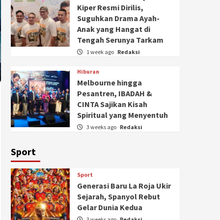
Kiper Resmi Dirilis,
Suguhkan Drama Ayah-
Anak yang Hangat di
Tengah Serunya Tarkam
1 week ago
Redaksi
Hiburan
Melbourne hingga
Pesantren, IBADAH &
CINTA Sajikan Kisah
Spiritual yang Menyentuh
3 weeks ago
Redaksi
Sport
Sport
Generasi Baru La Roja Ukir
Sejarah, Spanyol Rebut
Gelar Dunia Kedua
3 weeks ago
Redaksi