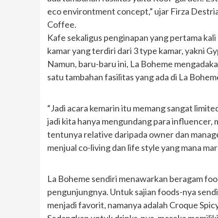
eco environtment concept,” ujar Firza Destr
Coffee.
Kafe sekaligus penginapan yang pertama kali 
kamar yang terdiri dari 3 type kamar, yakni G
Namun, baru-baru ini, La Boheme mengadaka
satu tambahan fasilitas yang ada di La Bohem
“Jadi acara kemarin itu memang sangat limited
jadi kita hanya mengundang para influencer, 
tentunya relative daripada owner dan manage
menjual co-living dan life style yang mana mark
La Boheme sendiri menawarkan beragam food
pengunjungnya. Untuk sajian foods-nya sendir
menjadi favorit, namanya adalah Croque Spic