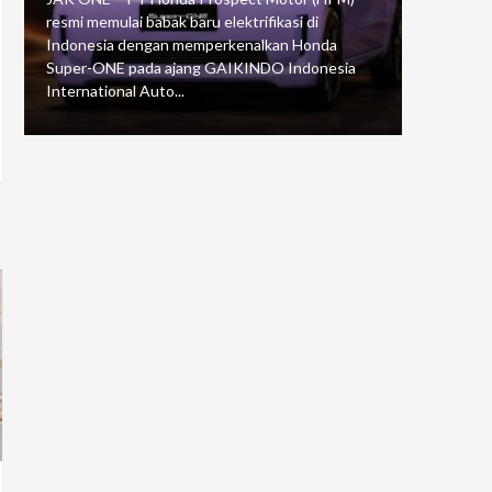
resmi memulai babak baru elektrifikasi di
mengawali
Indonesia dengan memperkenalkan Honda
Putaran 5 
Super-ONE pada ajang GAIKINDO Indonesia
Motorspor
International Auto...
yang...