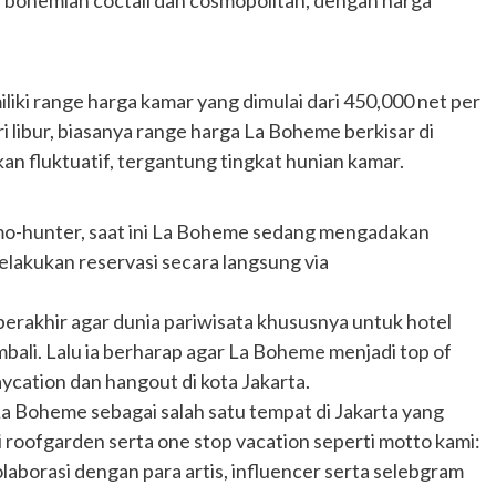
 bohemian coctail dan cosmopolitan, dengan harga
iki range harga kamar yang dimulai dari 450,000 net per
libur, biasanya range harga La Boheme berkisar di
an fluktuatif, tergantung tingkat hunian kamar.
omo-hunter, saat ini La Boheme sedang mengadakan
lakukan reservasi secara langsung via
berakhir agar dunia pariwisata khususnya untuk hotel
mbali. Lalu ia berharap agar La Boheme menjadi top of
aycation dan hangout di kota Jakarta.
Otomotif
La Boheme sebagai salah satu tempat di Jakarta yang
Ducati Collezione 100 Debut di
Mugello, Usung 10 Desain Bersejarah
 roofgarden serta one stop vacation seperti motto kami:
2 months ago
Redaksi
kolaborasi dengan para artis, influencer serta selebgram
JAK ONE – Perayaan satu abad perjalanan