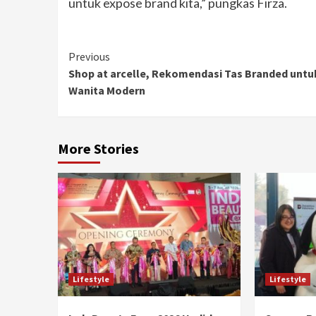
untuk expose brand kita,” pungkas Firza.
Continue
Previous
Shop at arcelle, Rekomendasi Tas Branded untu
Reading
Wanita Modern
More Stories
Lifestyle
Lifestyle