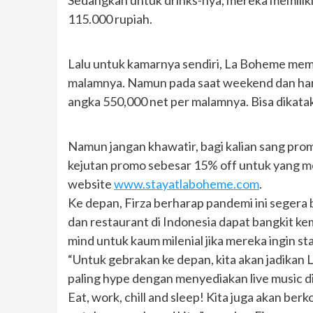
Sedangkan untuk drinks-nya, mereka memiliki
115.000 rupiah.
Lalu untuk kamarnya sendiri, La Boheme memil
malamnya. Namun pada saat weekend dan hari 
angka 550,000 net per malamnya. Bisa dikatak
Namun jangan khawatir, bagi kalian sang pr
kejutan promo sebesar 15% off untuk yang me
website
www.stayatlaboheme.com
.
Ke depan, Firza berharap pandemi ini segera 
dan restaurant di Indonesia dapat bangkit ke
mind untuk kaum milenial jika mereka ingin st
“Untuk gebrakan ke depan, kita akan jadikan 
paling hype dengan menyediakan live music di
Eat, work, chill and sleep! Kita juga akan ber