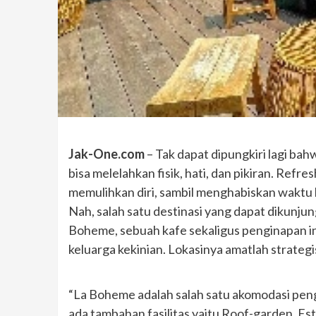
Jak-One.com
– Tak dapat dipungkiri lagi bah
bisa melelahkan fisik, hati, dan pikiran. Refr
memulihkan diri, sambil menghabiskan waktu
Nah, salah satu destinasi yang dapat dikunj
Boheme, sebuah kafe sekaligus penginapan i
keluarga kekinian. Lokasinya amatlah strategis
“La Boheme adalah salah satu akomodasi peng
ada tambahan fasilitas yaitu Roof-garden. E