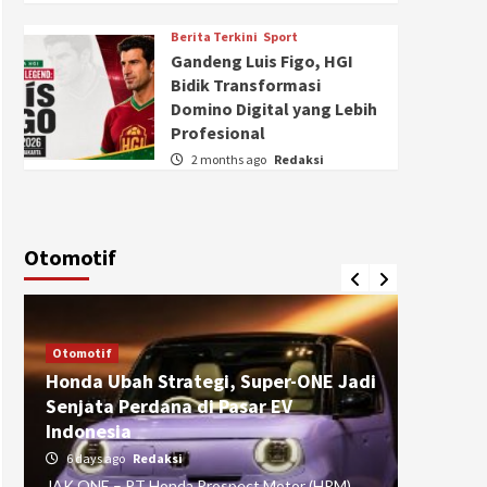
Berita Terkini
Sport
Gandeng Luis Figo, HGI
Bidik Transformasi
Domino Digital yang Lebih
Profesional
2 months ago
Redaksi
Otomotif
Otomotif
Otomotif
Honda Ubah Strategi, Super-ONE Jadi
Diva Is
Senjata Perdana di Pasar EV
pada Ku
Indonesia
Pasuru
6 days ago
Redaksi
4 weeks
JAK ONE – PT Honda Prospect Motor (HPM)
JAK ONE 