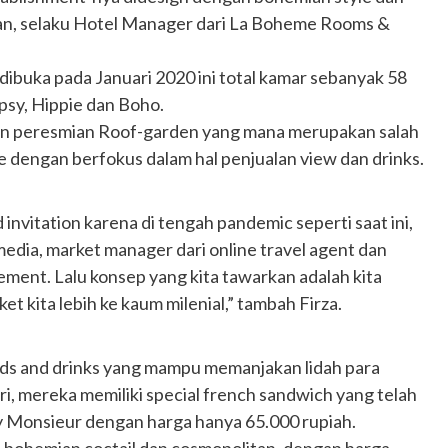
ian, selaku Hotel Manager dari La Boheme Rooms &
dibuka pada Januari 2020 ini total kamar sebanyak 58
ypsy, Hippie dan Boho.
n peresmian Roof-garden yang mana merupakan salah
e dengan berfokus dalam hal penjualan view dan drinks.
 invitation karena di tengah pandemic seperti saat ini,
media, market manager dari online travel agent dan
ment. Lalu konsep yang kita tawarkan adalah kita
et kita lebih ke kaum milenial,” tambah Firza.
s and drinks yang mampu memanjakan lidah para
i, mereka memiliki special french sandwich yang telah
y Monsieur dengan harga hanya 65.000 rupiah.