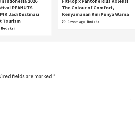
n Indonesia 2026
FitFlop x Pantone Rilis Koleksi
stival PEANUTS
The Colour of Comfort,
PIK Jadi Destinasi
Kenyamanan Kini Punya Warna
t Tourism
1 week ago
Redaksi
Redaksi
ired fields are marked
*