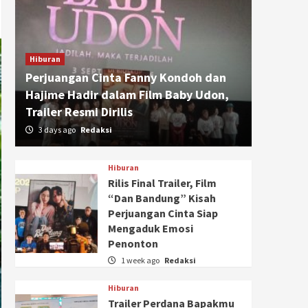
Hiburan
Perjuangan Cinta Fanny Kondoh dan
Hajime Hadir dalam Film Baby Udon,
Trailer Resmi Dirilis
3 days ago
Redaksi
Hiburan
Rilis Final Trailer, Film
“Dan Bandung” Kisah
Perjuangan Cinta Siap
Mengaduk Emosi
Penonton
1 week ago
Redaksi
Hiburan
Trailer Perdana Bapakmu