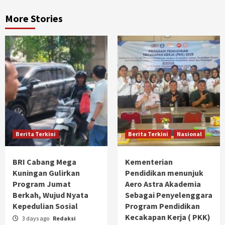
More Stories
Berita Terkini
Berita Terkini
Nasional
BRI Cabang Mega
Kementerian
Kuningan Gulirkan
Pendidikan menunjuk
Program Jumat
Aero Astra Akademia
Berkah, Wujud Nyata
Sebagai Penyelenggara
Kepedulian Sosial
Program Pendidikan
Kecakapan Kerja ( PKK)
3 days ago
Redaksi