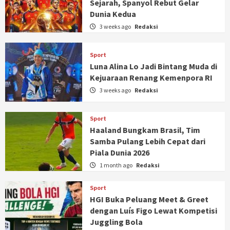
Sejarah, Spanyol Rebut Gelar
Dunia Kedua
3 weeks ago
Redaksi
Sport
Luna Alina Lo Jadi Bintang Muda di
Kejuaraan Renang Kemenpora RI
3 weeks ago
Redaksi
Sport
Haaland Bungkam Brasil, Tim
Samba Pulang Lebih Cepat dari
Piala Dunia 2026
1 month ago
Redaksi
Sport
HGI Buka Peluang Meet & Greet
dengan Luís Figo Lewat Kompetisi
Juggling Bola