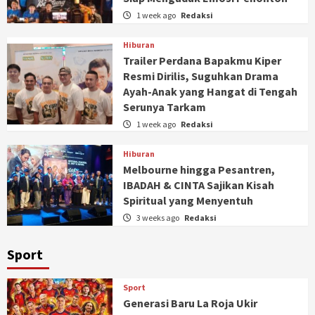
1 week ago
Redaksi
Hiburan
Trailer Perdana Bapakmu Kiper
Resmi Dirilis, Suguhkan Drama
Ayah-Anak yang Hangat di Tengah
Serunya Tarkam
1 week ago
Redaksi
Hiburan
Melbourne hingga Pesantren,
IBADAH & CINTA Sajikan Kisah
Spiritual yang Menyentuh
3 weeks ago
Redaksi
Sport
Sport
Generasi Baru La Roja Ukir