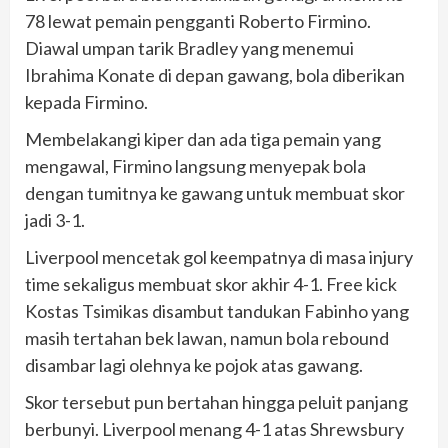
78 lewat pemain pengganti Roberto Firmino.
Diawal umpan tarik Bradley yang menemui
Ibrahima Konate di depan gawang, bola diberikan
kepada Firmino.
Membelakangi kiper dan ada tiga pemain yang
mengawal, Firmino langsung menyepak bola
dengan tumitnya ke gawang untuk membuat skor
jadi 3-1.
Liverpool mencetak gol keempatnya di masa injury
time sekaligus membuat skor akhir 4-1. Free kick
Kostas Tsimikas disambut tandukan Fabinho yang
masih tertahan bek lawan, namun bola rebound
disambar lagi olehnya ke pojok atas gawang.
Skor tersebut pun bertahan hingga peluit panjang
berbunyi. Liverpool menang 4-1 atas Shrewsbury