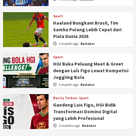
Sport
Haaland Bungkam Brasil, Tim
Samba Pulang Lebih Cepat dari
Piala Dunia 2026
1 month ago
Redaksi
Sport
HGI Buka Peluang Meet & Greet
dengan Luís Figo Lewat Kompetisi
Juggling Bola
1 month ago
Redaksi
Berita Terkini
Sport
Gandeng Luis Figo, HGI Bidik
Transformasi Domino Digital
yang Lebih Profesional
2 months ago
Redaksi