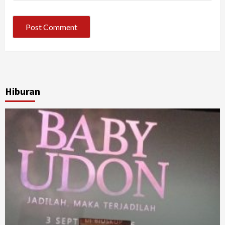
Hiburan