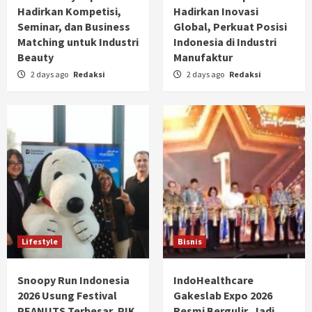
Hadirkan Kompetisi,
Hadirkan Inovasi
Seminar, dan Business
Global, Perkuat Posisi
Matching untuk Industri
Indonesia di Industri
Beauty
Manufaktur
2 days ago
Redaksi
2 days ago
Redaksi
Lifestyle
Bisnis
Snoopy Run Indonesia
IndoHealthcare
2026 Usung Festival
Gakeslab Expo 2026
PEANUTS Terbesar, PIK
Resmi Bergulir, Jadi