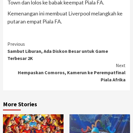
Town dan lolos ke babak keempat Piala FA.
Kemenangan ini membuat Liverpool melangkah ke
putaran empat Piala FA.
Continue
Previous
Sambut Liburan, Ada Diskon Besar untuk Game
Reading
Terbesar 2K
Next
Hempaskan Comoros, Kamerun ke Perempatfinal
Piala Afrika
More Stories