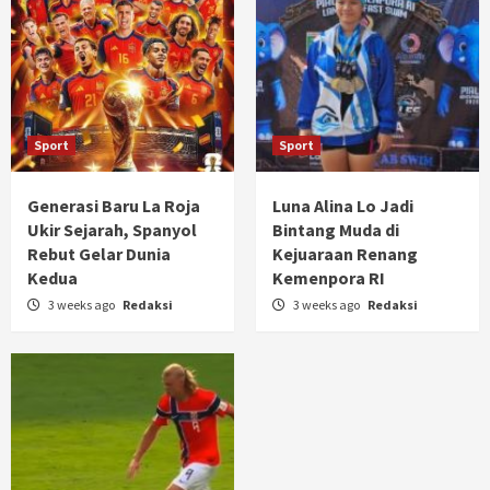
Sport
Sport
Generasi Baru La Roja
Luna Alina Lo Jadi
Ukir Sejarah, Spanyol
Bintang Muda di
Rebut Gelar Dunia
Kejuaraan Renang
Kedua
Kemenpora RI
3 weeks ago
Redaksi
3 weeks ago
Redaksi