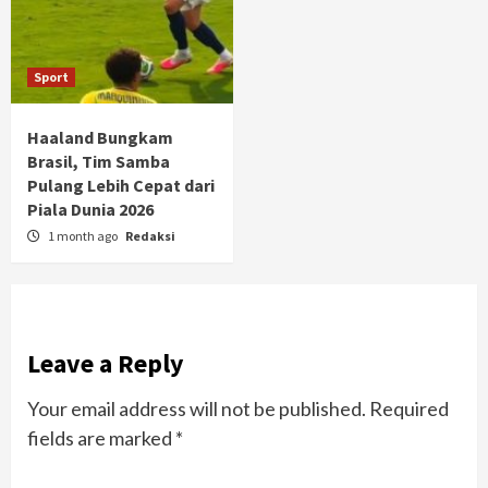
Sport
Haaland Bungkam
Brasil, Tim Samba
Pulang Lebih Cepat dari
Piala Dunia 2026
1 month ago
Redaksi
Leave a Reply
Your email address will not be published.
Required
fields are marked
*