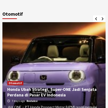
Otomotif
Otomotif
Honda Ubah Strategi, Super-ONE Jadi Senjata
Perdana di Pasar EV Indonesia
7 days ago
Redaksi
JAK ONE – PT Honda Prospect Motor (HPM) resmi memulai