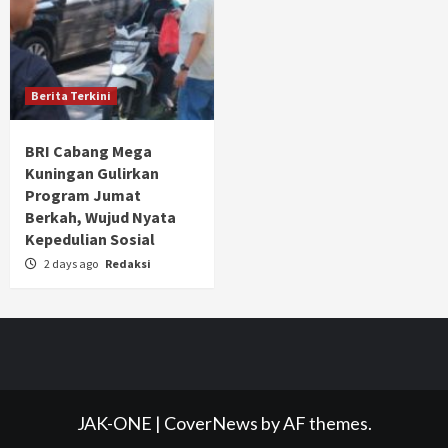
Berita Terkini
BRI Cabang Mega
Kuningan Gulirkan
Program Jumat
Berkah, Wujud Nyata
Kepedulian Sosial
2 days ago
Redaksi
JAK-ONE
|
CoverNews
by AF themes.