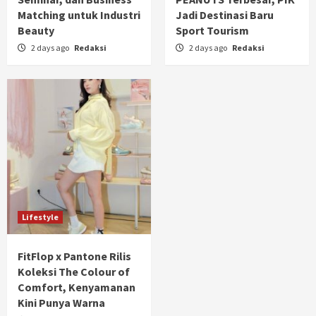
Matching untuk Industri
Jadi Destinasi Baru
Beauty
Sport Tourism
2 days ago
Redaksi
2 days ago
Redaksi
Lifestyle
FitFlop x Pantone Rilis
Koleksi The Colour of
Comfort, Kenyamanan
Kini Punya Warna