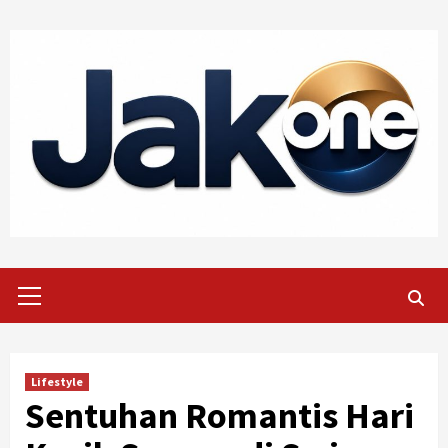
Skip
to
content
Primary
Menu
Lifestyle
Sentuhan Romantis Hari