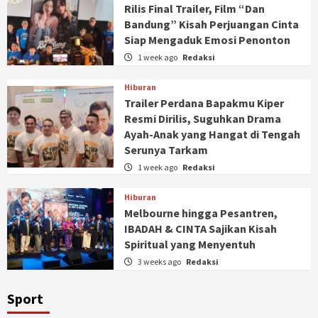
Rilis Final Trailer, Film “Dan
Bandung” Kisah Perjuangan Cinta
Siap Mengaduk Emosi Penonton
1 week ago
Redaksi
Hiburan
Trailer Perdana Bapakmu Kiper
Resmi Dirilis, Suguhkan Drama
Ayah-Anak yang Hangat di Tengah
Serunya Tarkam
1 week ago
Redaksi
Hiburan
Melbourne hingga Pesantren,
IBADAH & CINTA Sajikan Kisah
Spiritual yang Menyentuh
3 weeks ago
Redaksi
Sport