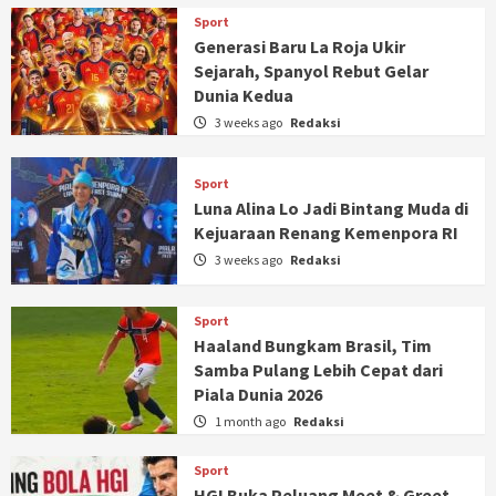
Sport
Generasi Baru La Roja Ukir
Sejarah, Spanyol Rebut Gelar
Dunia Kedua
3 weeks ago
Redaksi
Sport
Luna Alina Lo Jadi Bintang Muda di
Kejuaraan Renang Kemenpora RI
3 weeks ago
Redaksi
Sport
Haaland Bungkam Brasil, Tim
Samba Pulang Lebih Cepat dari
Piala Dunia 2026
1 month ago
Redaksi
Sport
HGI Buka Peluang Meet & Greet