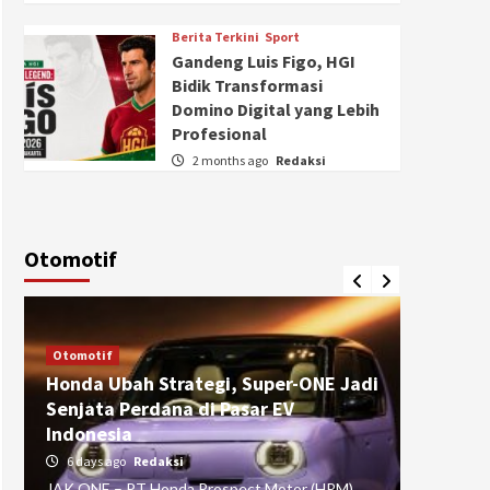
Berita Terkini
Sport
Gandeng Luis Figo, HGI
Bidik Transformasi
Domino Digital yang Lebih
Profesional
2 months ago
Redaksi
Otomotif
Otomotif
Otomotif
Honda Ubah Strategi, Super-ONE Jadi
Diva Is
Senjata Perdana di Pasar EV
pada Ku
Indonesia
Pasuru
6 days ago
Redaksi
4 weeks
JAK ONE – PT Honda Prospect Motor (HPM)
JAK ONE 