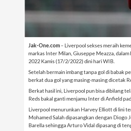
Jak-One.com
– Liverpool sekses meraih kem
markas Inter Milan, Giuseppe Meazza, dalam 
2022 Kamis (17/2/2022) dini hari WIB.
Setelah bermain imbang tanpa gol di babak 
berkat dua gol yang masing-masing dicetak 
Berkat hasil ini, Liverpool pun bisa dibilang 
Reds bakal ganti menjamu Inter di Anfield p
Liverpool menurunkan Harvey Elliott di lini 
Mohamed Salah dipasangkan dengan Diogo Jo
Barella sehingga Arturo Vidal dipasang di ten