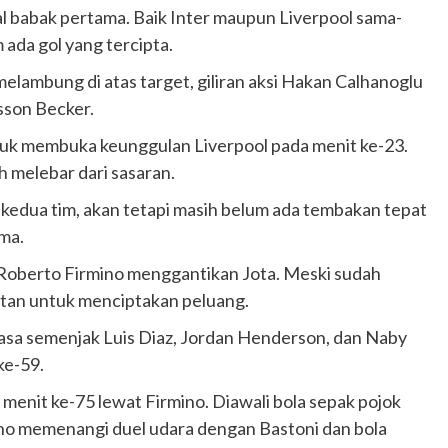
l babak pertama. Baik Inter maupun Liverpool sama-
ada gol yang tercipta.
elambung di atas target, giliran aksi Hakan Calhanoglu
sson Becker.
k membuka keunggulan Liverpool pada menit ke-23.
h melebar dari sasaran.
kedua tim, akan tetapi masih belum ada tembakan tepat
ma.
Roberto Firmino menggantikan Jota. Meski sudah
itan untuk menciptakan peluang.
asa semenjak Luis Diaz, Jordan Henderson, dan Naby
ke-59.
enit ke-75 lewat Firmino. Diawali bola sepak pojok
ino memenangi duel udara dengan Bastoni dan bola