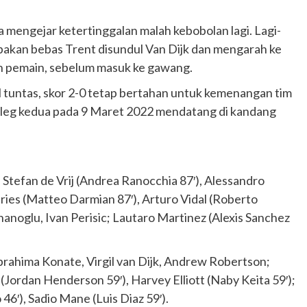
 mengejar ketertinggalan malah kebobolan lagi. Lagi-
sepakan bebas Trent disundul Van Dijk dan mengarah ke
n pemain, sebelum masuk ke gawang.
l tuntas, skor 2-0 tetap bertahan untuk kemenangan tim
 leg kedua pada 9 Maret 2022 mendatang di kandang
, Stefan de Vrij (Andrea Ranocchia 87′), Alessandro
ries (Matteo Darmian 87′), Arturo Vidal (Roberto
hanoglu, Ivan Perisic; Lautaro Martinez (Alexis Sanchez
Otomotif
Ducati Collezione 100 Debut di
Ibrahima Konate, Virgil van Dijk, Andrew Robertson;
Mugello, Usung 10 Desain Bersejarah
(Jordan Henderson 59′), Harvey Elliott (Naby Keita 59′);
2 months ago
Redaksi
6′), Sadio Mane (Luis Diaz 59′).
JAK ONE – Perayaan satu abad perjalanan