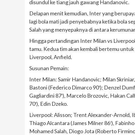
disundul ke tiang jauh gawang Handanovic.
Delapan menit kemudian, Inter yang berupaya
lagi bola mati jadi penyebabnya ketika bola 
Salah yang menyepaknya di antara kerumuna
Hingga pertandingan Inter Milan vs Liverpoo
tamu. Kedua tim akan kembali bertemu untuk
Liverpool, Anfield.
Susunan Pemain:
Inter Milan: Samir Handanovic; Milan Skriniar
Bastoni (Federico Dimarco 90′); Denzel Dumf
Gagliardini 87′), Marcelo Brozovic, Hakan Cal
70′), Edin Dzeko.
Liverpool: Alisson; Trent Alexander-Arnold, 
Thiago Alcantara (James Milner 86′), Fabinho 
Mohamed Salah, Diogo Jota (Roberto Firmino 4