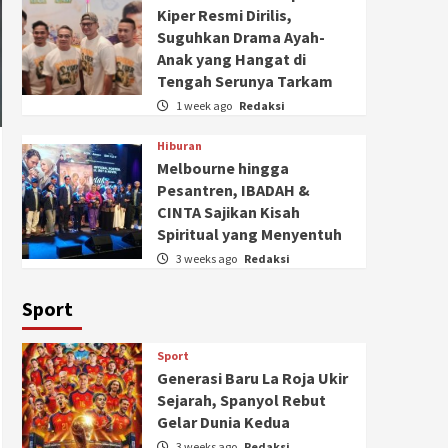
Kiper Resmi Dirilis,
Suguhkan Drama Ayah-
Anak yang Hangat di
Tengah Serunya Tarkam
1 week ago
Redaksi
Hiburan
Melbourne hingga
Pesantren, IBADAH &
CINTA Sajikan Kisah
Spiritual yang Menyentuh
3 weeks ago
Redaksi
Sport
Sport
Generasi Baru La Roja Ukir
Sejarah, Spanyol Rebut
Gelar Dunia Kedua
3 weeks ago
Redaksi