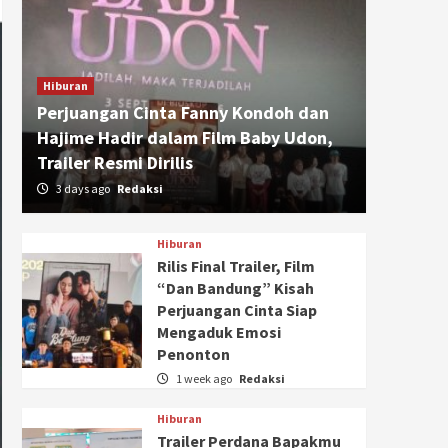
Hiburan
Perjuangan Cinta Fanny Kondoh dan
Hajime Hadir dalam Film Baby Udon,
Trailer Resmi Dirilis
3 days ago
Redaksi
Hiburan
Rilis Final Trailer, Film
“Dan Bandung” Kisah
Perjuangan Cinta Siap
Mengaduk Emosi
Penonton
1 week ago
Redaksi
Hiburan
Trailer Perdana Bapakmu