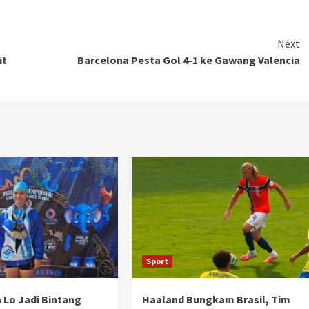
Ducati semakin istimewa dengan peluncuran
Collezione 100, sebuah koleksi motor edisi
terbatas yang mengangkat kembali sejumlah
Next
livery paling...
it
Barcelona Pesta Gol 4-1 ke Gawang Valencia
Sport
a Lo Jadi Bintang
Haaland Bungkam Brasil, Tim