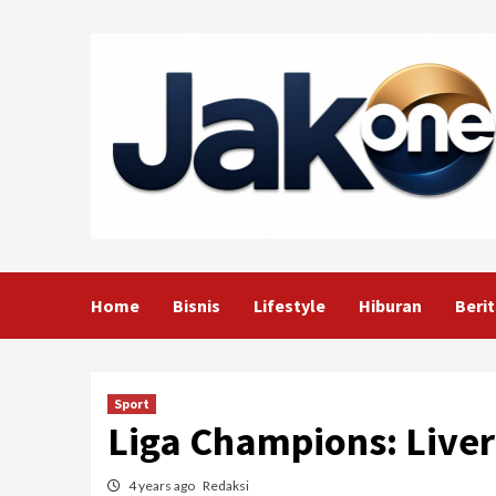
Skip
to
content
Home
Bisnis
Lifestyle
Hiburan
Berit
Sport
Liga Champions: Liver
4 years ago
Redaksi