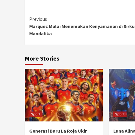
Continue
Previous
Marquez Mulai Menemukan Kenyamanan di Sirku
Reading
Mandalika
More Stories
Sport
Sport
Generasi Baru La Roja Ukir
Luna Alin