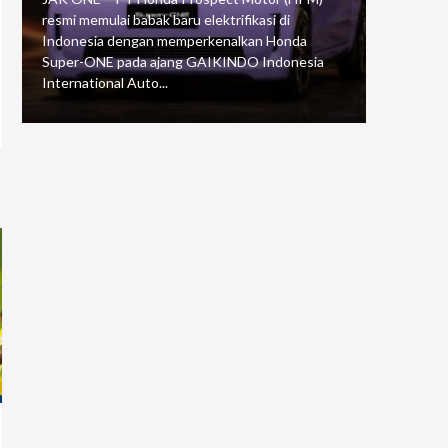
resmi memulai babak baru elektrifikasi di
mengawali
Indonesia dengan memperkenalkan Honda
Putaran 5 
Super-ONE pada ajang GAIKINDO Indonesia
Motorspor
International Auto...
yang...