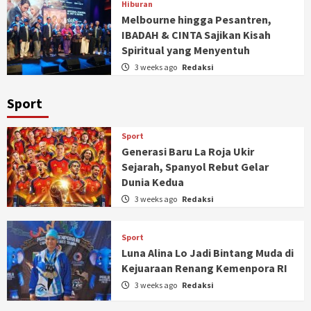
Hiburan
Melbourne hingga Pesantren,
IBADAH & CINTA Sajikan Kisah
Spiritual yang Menyentuh
3 weeks ago
Redaksi
Sport
Sport
Generasi Baru La Roja Ukir
Sejarah, Spanyol Rebut Gelar
Dunia Kedua
3 weeks ago
Redaksi
Sport
Luna Alina Lo Jadi Bintang Muda di
Kejuaraan Renang Kemenpora RI
3 weeks ago
Redaksi