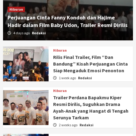
Hiburan
Perjuangan Cinta Fanny Kondoh dan Hajime
Hadir dalam Film Baby Udon, Trailer Resmi Dirilis
4 days ago
Redaksi
Hiburan
Rilis Final Trailer, Film “Dan
Bandung” Kisah Perjuangan Cinta
Siap Mengaduk Emosi Penonton
1 week ago
Redaksi
Hiburan
Trailer Perdana Bapakmu Kiper
Resmi Dirilis, Suguhkan Drama
Ayah-Anak yang Hangat di Tengah
Serunya Tarkam
2 weeks ago
Redaksi