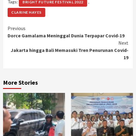
Tags:
,
BRIGHT FUTURE FESTIVAL 2022
CLARINE HAYES
Continue
Previous
Dorce Gamalama Meninggal Dunia Terpapar Covid-19
Reading
Next
Jakarta hingga Bali Memasuki Tren Penurunan Covid-
19
More Stories