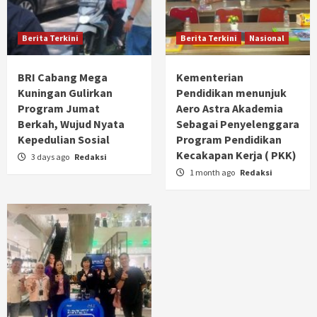
Berita Terkini
Berita Terkini
Nasional
BRI Cabang Mega
Kementerian
Kuningan Gulirkan
Pendidikan menunjuk
Program Jumat
Aero Astra Akademia
Berkah, Wujud Nyata
Sebagai Penyelenggara
Kepedulian Sosial
Program Pendidikan
Kecakapan Kerja ( PKK)
3 days ago
Redaksi
1 month ago
Redaksi