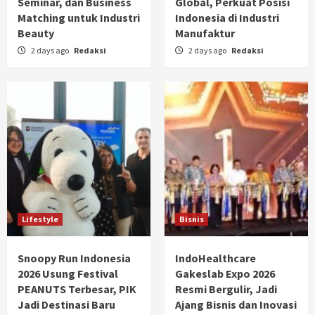
Seminar, dan Business
Global, Perkuat Posisi
Matching untuk Industri
Indonesia di Industri
Beauty
Manufaktur
2 days ago
Redaksi
2 days ago
Redaksi
Lifestyle
Bisnis
Snoopy Run Indonesia
IndoHealthcare
2026 Usung Festival
Gakeslab Expo 2026
PEANUTS Terbesar, PIK
Resmi Bergulir, Jadi
Jadi Destinasi Baru
Ajang Bisnis dan Inovasi