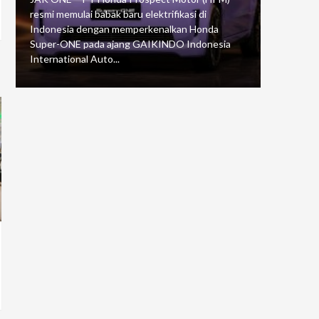
resmi memulai babak baru elektrifikasi di
mengawali
Indonesia dengan memperkenalkan Honda
Putaran 5 
Super-ONE pada ajang GAIKINDO Indonesia
Motorspor
International Auto...
yang...