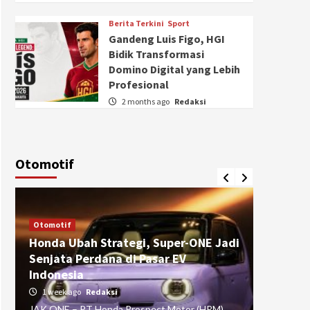
Berita Terkini
Sport
Gandeng Luis Figo, HGI
Bidik Transformasi
Domino Digital yang Lebih
Profesional
2 months ago
Redaksi
Otomotif
Otomotif
Otomotif
Honda Ubah Strategi, Super-ONE Jadi
Diva Is
Senjata Perdana di Pasar EV
pada Ku
Indonesia
Pasuru
1 week ago
Redaksi
4 weeks
JAK ONE – PT Honda Prospect Motor (HPM)
JAK ONE 