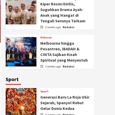
Kiper Resmi Dirilis,
Suguhkan Drama Ayah-
Anak yang Hangat di
Tengah Serunya Tarkam
2 weeks ago
Redaksi
Hiburan
Melbourne hingga
Pesantren, IBADAH &
CINTA Sajikan Kisah
Spiritual yang Menyentuh
3 weeks ago
Redaksi
Sport
Sport
Generasi Baru La Roja Ukir
Sejarah, Spanyol Rebut
Gelar Dunia Kedua
3 weeks ago
Redaksi