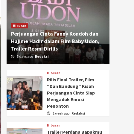
Hiburan
Perjuangan Cinta Fanny Kondoh dan
Hajime Hadir dalam Film Baby Udon,
Trailer Resmi Dirilis
5 days ago
Redaksi
Hiburan
Rilis Final Trailer, Film
“Dan Bandung” Kisah
Perjuangan Cinta Siap
Mengaduk Emosi
Penonton
1 week ago
Redaksi
Hiburan
Trailer Perdana Bapakmu