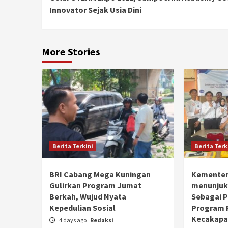
Reading
Innovator Sejak Usia Dini
More Stories
Berita Terkini
Berita Terk
BRI Cabang Mega Kuningan
Kementer
Gulirkan Program Jumat
menunjuk
Berkah, Wujud Nyata
Sebagai 
Kepedulian Sosial
Program 
Kecakapan
4 days ago
Redaksi