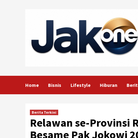
Skip
to
content
Home
Bisnis
Lifestyle
Hiburan
Berit
Berita Terkini
Relawan se-Provinsi 
Besame Pak Jokowi 2