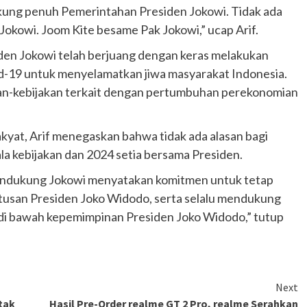
ukung penuh Pemerintahan Presiden Jokowi. Tidak ada
 Jokowi. Joom Kite besame Pak Jokowi,” ucap Arif.
iden Jokowi telah berjuang dengan keras melakukan
-19 untuk menyelamatkan jiwa masyarakat Indonesia.
kan-kebijakan terkait dengan pertumbuhan perekonomian
yat, Arif menegaskan bahwa tidak ada alasan bagi
la kebijakan dan 2024 setia bersama Presiden.
 pendukung Jokowi menyatakan komitmen untuk tetap
putusan Presiden Joko Widodo, serta selalu mendukung
di bawah kepemimpinan Presiden Joko Widodo,” tutup
Otomotif
Ducati Collezione 100 Debut di
Mugello, Usung 10 Desain Bersejarah
Next
2 months ago
Redaksi
tak
Hasil Pre-Order realme GT 2 Pro, realme Serahkan
JAK ONE – Perayaan satu abad perjalanan