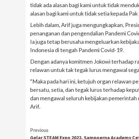
tidak ada alasan bagi kami untuk tidak mend
alasan bagi kami untuk tidak setia kepada Pak
Lebih dalam, Arif juga mengungkapkan, Pres
penanganan dan pengendalian Pandemi Covid
Ia juga tetap berusaha mengeluarkan kebija
Indonesia di tengah Pandemi Covid-19.
Dengan adanya komitmen Jokowi terhadap rak
relawan untuk tak tegak lurus mengawal sega
“Maka pada hari ini, ketujuh organ relawan
bersatu, setia, dan tegak lurus terhadap ke
dan mengawal seluruh kebijakan pemerintah 
Arif.
Continue
Previous
Gelar STEAM Expo 2022, Sampoerna Academy Ce