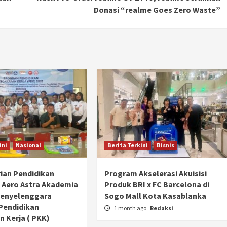
Donasi “realme Goes Zero Waste”
Ducati semakin istimewa dengan peluncuran
Collezione 100, sebuah koleksi motor edisi
terbatas yang mengangkat kembali sejumlah
livery paling...
ini
Nasional
Berita Terkini
Bisnis
ian Pendidikan
Program Akselerasi Akuisisi
 Aero Astra Akademia
Produk BRI x FC Barcelona di
Penyelenggara
Sogo Mall Kota Kasablanka
Pendidikan
1 month ago
Redaksi
 Kerja ( PKK)