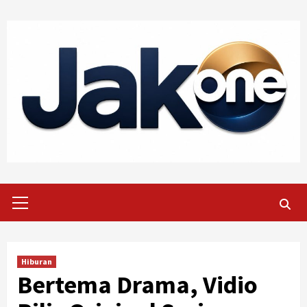
Skip
to
content
Primary
Menu
Hiburan
Bertema Drama, Vidio