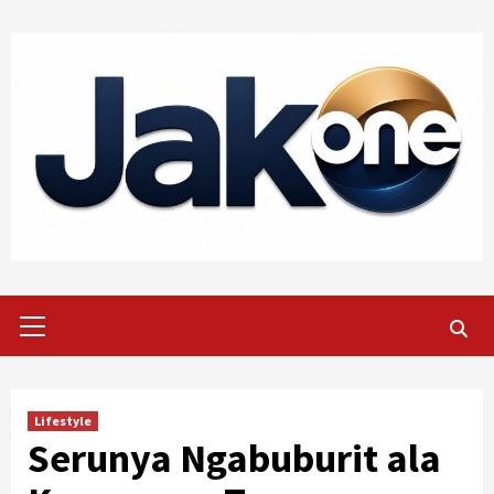
Skip
to
content
Primary
Menu
Lifestyle
Serunya Ngabuburit ala