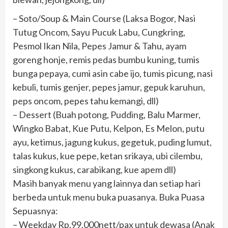
– Soto/Soup & Main Course (Laksa Bogor, Nasi
Tutug Oncom, Sayu Pucuk Labu, Cungkring,
Pesmol Ikan Nila, Pepes Jamur & Tahu, ayam
goreng honje, remis pedas bumbu kuning, tumis
bunga pepaya, cumi asin cabe ijo, tumis picung, nasi
kebuli, tumis genjer, pepes jamur, gepuk karuhun,
peps oncom, pepes tahu kemangi, dll)
– Dessert (Buah potong, Pudding, Balu Marmer,
Wingko Babat, Kue Putu, Kelpon, Es Melon, putu
ayu, ketimus, jagung kukus, gegetuk, puding lumut,
talas kukus, kue pepe, ketan srikaya, ubi cilembu,
singkong kukus, carabikang, kue apem dll)
Masih banyak menu yang lainnya dan setiap hari
berbeda untuk menu buka puasanya. Buka Puasa
Sepuasnya:
– Weekday Rp.99.000nett/pax untuk dewasa (Anak