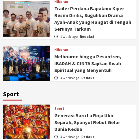
Hiburan
Trailer Perdana Bapakmu Kiper
Resmi Dirilis, Suguhkan Drama
Ayah-Anak yang Hangat di Tengah
Serunya Tarkam
1 week ago
Redaksi
Hiburan
Melbourne hingga Pesantren,
IBADAH & CINTA Sajikan Kisah
Spiritual yang Menyentuh
3 weeks ago
Redaksi
Sport
Sport
Generasi Baru La Roja Ukir
Sejarah, Spanyol Rebut Gelar
Dunia Kedua
3 weeks ago
Redaksi