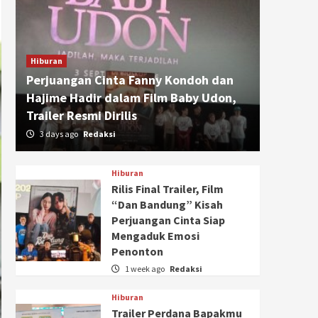
Hiburan
Perjuangan Cinta Fanny Kondoh dan
Hajime Hadir dalam Film Baby Udon,
Trailer Resmi Dirilis
3 days ago
Redaksi
Hiburan
Rilis Final Trailer, Film
“Dan Bandung” Kisah
Perjuangan Cinta Siap
Mengaduk Emosi
Penonton
1 week ago
Redaksi
Hiburan
Trailer Perdana Bapakmu