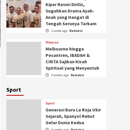
Kiper Resmi Dirilis,
Suguhkan Drama Ayah-
Anak yang Hangat di
Tengah Serunya Tarkam
1 week ago
Redaksi
Hiburan
Melbourne hingga
Pesantren, IBADAH &
CINTA Sajikan Kisah
Spiritual yang Menyentuh
3 weeks ago
Redaksi
Sport
Sport
Generasi Baru La Roja Ukir
Sejarah, Spanyol Rebut
Gelar Dunia Kedua
3 weeks ago
Redaksi