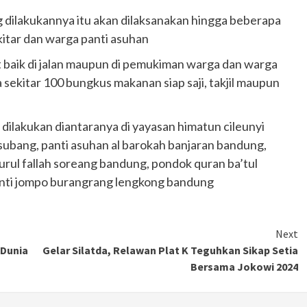
 dilakukannya itu akan dilaksanakan hingga beberapa
itar dan warga panti asuhan
t baik di jalan maupun di pemukiman warga dan warga
a sekitar 100 bungkus makanan siap saji, takjil maupun
i dilakukan diantaranya di yayasan himatun cileunyi
 subang, panti asuhan al barokah banjaran bandung,
nurul fallah soreang bandung, pondok quran ba’tul
panti jompo burangrang lengkong bandung
Next
 Dunia
Gelar Silatda, Relawan Plat K Teguhkan Sikap Setia
Bersama Jokowi 2024