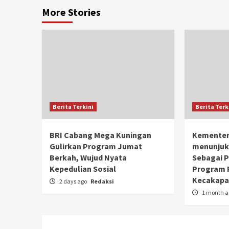
More Stories
Berita Terkini
Berita Terk
BRI Cabang Mega Kuningan
Kementer
Gulirkan Program Jumat
menunjuk
Berkah, Wujud Nyata
Sebagai 
Kepedulian Sosial
Program 
Kecakapan
2 days ago
Redaksi
1 month 