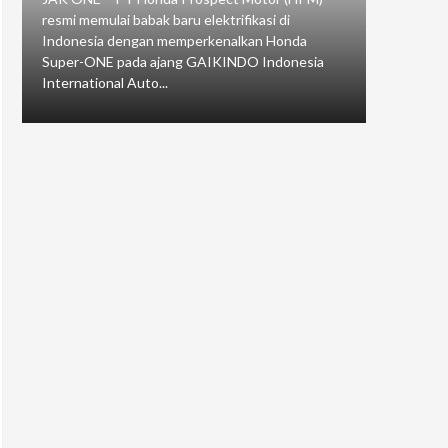
resmi memulai babak baru elektrifikasi di
mengawali
Indonesia dengan memperkenalkan Honda
Putaran 5 
Super-ONE pada ajang GAIKINDO Indonesia
Motorspor
International Auto...
yang...