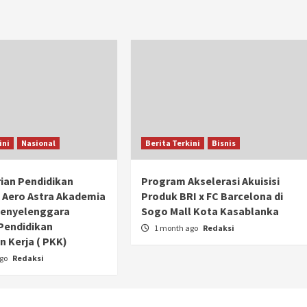
ini
Nasional
Berita Terkini
Bisnis
ian Pendidikan
Program Akselerasi Akuisisi
 Aero Astra Akademia
Produk BRI x FC Barcelona di
Penyelenggara
Sogo Mall Kota Kasablanka
Pendidikan
1 month ago
Redaksi
Otomotif
 Kerja ( PKK)
Ducati Collezione 100 Debut di
ago
Redaksi
Mugello, Usung 10 Desain Bersejarah
2 months ago
Redaksi
JAK ONE – Perayaan satu abad perjalanan