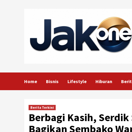
Skip
to
content
Home
Bisnis
Lifestyle
Hiburan
Berit
Berita Terkini
Berbagi Kasih, Serdik
Bagikan Sembako War