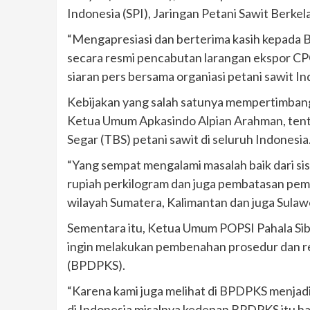
Indonesia (SPI), Jaringan Petani Sawit Berkel
“Mengapresiasi dan berterima kasih kepada
secara resmi pencabutan larangan ekspor CPO
siaran pers bersama organiasi petani sawit In
Kebijakan yang salah satunya mempertimbangka
Ketua Umum Apkasindo Alpian Arahman, tent
Segar (TBS) petani sawit di seluruh Indonesia
“Yang sempat mengalami masalah baik dari sisi
rupiah perkilogram dan juga pembatasan pem
wilayah Sumatera, Kalimantan dan juga Sulawes
Sementara itu, Ketua Umum POPSI Pahala Sib
ingin melakukan pembenahan prosedur dan r
(BPDPKS).
“Karena kami juga melihat di BPDPKS menjadi 
di Indonesia misalnya kedepan BPDPKS itu 