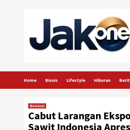
Skip
to
content
Home
Bisnis
Lifestyle
Hiburan
Berit
Nasional
Cabut Larangan Ekspo
Sawit Indonesia Apres