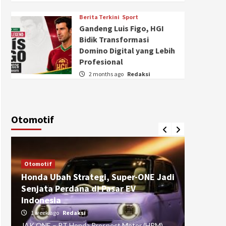
Berita Terkini
Sport
Gandeng Luis Figo, HGI
Bidik Transformasi
Domino Digital yang Lebih
Profesional
2 months ago
Redaksi
Otomotif
Otomotif
Otomotif
Honda Ubah Strategi, Super-ONE Jadi
Diva Is
Senjata Perdana di Pasar EV
pada Ku
Indonesia
Pasuru
1 week ago
Redaksi
4 weeks
JAK ONE – PT Honda Prospect Motor (HPM)
JAK ONE 