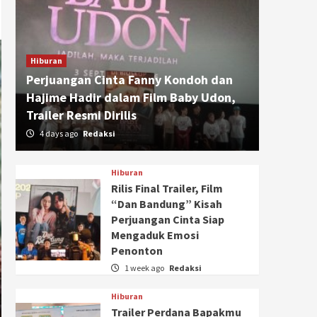
Hiburan
Perjuangan Cinta Fanny Kondoh dan
Hajime Hadir dalam Film Baby Udon,
Trailer Resmi Dirilis
4 days ago
Redaksi
Hiburan
Rilis Final Trailer, Film
“Dan Bandung” Kisah
Perjuangan Cinta Siap
Mengaduk Emosi
Penonton
1 week ago
Redaksi
Hiburan
Trailer Perdana Bapakmu