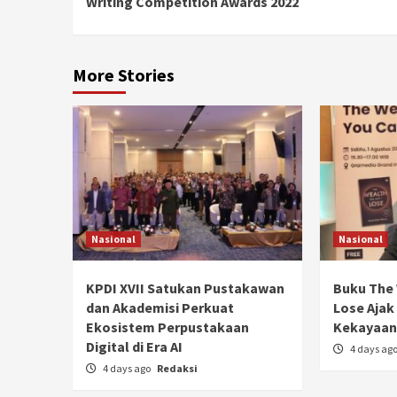
Writing Competition Awards 2022
More Stories
Nasional
Nasional
KPDI XVII Satukan Pustakawan
Buku The 
dan Akademisi Perkuat
Lose Ajak
Ekosistem Perpustakaan
Kekayaan 
Digital di Era AI
4 days ag
4 days ago
Redaksi