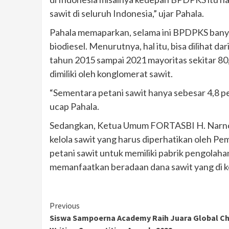
sawit di seluruh Indonesia,” ujar Pahala.
Pahala memaparkan, selama ini BPDPKS bany
biodiesel. Menurutnya, hal itu, bisa dilihat d
tahun 2015 sampai 2021 mayoritas sekitar 80,
dimiliki oleh konglomerat sawit.
“Sementara petani sawit hanya sebesar 4,8 p
ucap Pahala.
Sedangkan, Ketua Umum FORTASBI H. Narno 
kelola sawit yang harus diperhatikan oleh 
petani sawit untuk memiliki pabrik pengolah
memanfaatkan beradaan dana sawit yang di k
Continue
Previous
Siswa Sampoerna Academy Raih Juara Global C
Reading