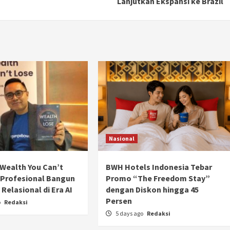
Lanjutkan Ekspansi ke Brazil
Ducati semakin istimewa dengan peluncuran
Collezione 100, sebuah koleksi motor edisi
terbatas yang mengangkat kembali sejumlah
livery paling...
Nasional
Wealth You Can’t
BWH Hotels Indonesia Tebar
 Profesional Bangun
Promo “The Freedom Stay”
Relasional di Era AI
dengan Diskon hingga 45
Persen
o
Redaksi
5 days ago
Redaksi