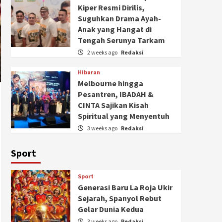
Kiper Resmi Dirilis,
Suguhkan Drama Ayah-
Anak yang Hangat di
Tengah Serunya Tarkam
2 weeks ago
Redaksi
Hiburan
Melbourne hingga
Pesantren, IBADAH &
CINTA Sajikan Kisah
Spiritual yang Menyentuh
3 weeks ago
Redaksi
Sport
Sport
Generasi Baru La Roja Ukir
Sejarah, Spanyol Rebut
Gelar Dunia Kedua
3 weeks ago
Redaksi