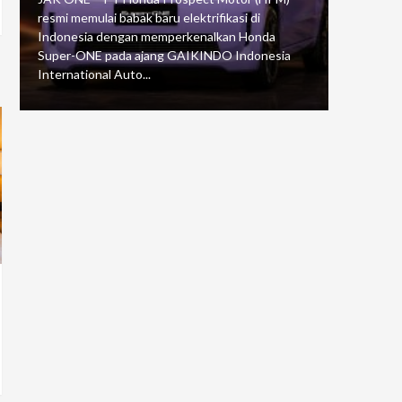
resmi memulai babak baru elektrifikasi di
mengawali
Indonesia dengan memperkenalkan Honda
Putaran 5 
Super-ONE pada ajang GAIKINDO Indonesia
Motorspor
International Auto...
yang...