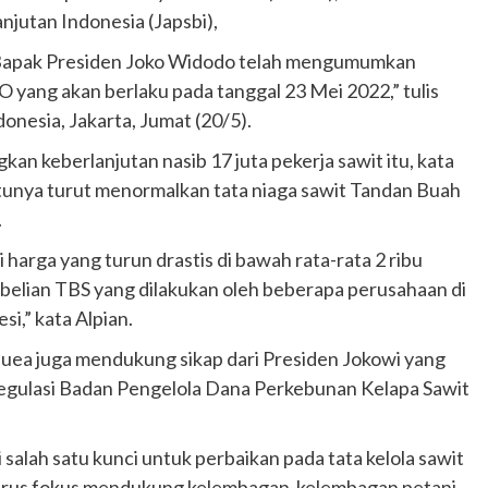
anjutan Indonesia (Japsbi),
 Bapak Presiden Joko Widodo telah mengumumkan
 yang akan berlaku pada tanggal 23 Mei 2022,” tulis
donesia, Jakarta, Jumat (20/5).
n keberlanjutan nasib 17 juta pekerja sawit itu, kata
unya turut menormalkan tata niaga sawit Tandan Buah
.
 harga yang turun drastis di bawah rata-rata 2 ribu
belian TBS yang dilakukan oleh beberapa perusahaan di
i,” kata Alpian.
uea juga mendukung sikap dari Presiden Jokowi yang
egulasi Badan Pengelola Dana Perkebunan Kelapa Sawit
salah satu kunci untuk perbaikan pada tata kelola sawit
harus fokus mendukung kelembagan-kelembagan petani