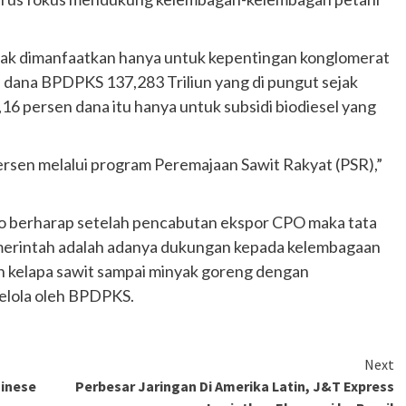
ak dimanfaatkan hanya untuk kepentingan konglomerat
ari dana BPDPKS 137,283 Triliun yang di pungut sejak
16 persen dana itu hanya untuk subsidi biodiesel yang
ersen melalui program Peremajaan Sawit Rakyat (PSR),”
berharap setelah pencabutan ekspor CPO maka tata
Pemerintah adalah adanya dukungan kepada kelembagaan
an kelapa sawit sampai minyak goreng dengan
elola oleh BPDPKS.
Otomotif
Ducati Collezione 100 Debut di
Mugello, Usung 10 Desain Bersejarah
Next
2 months ago
Redaksi
hinese
Perbesar Jaringan Di Amerika Latin, J&T Express
JAK ONE – Perayaan satu abad perjalanan