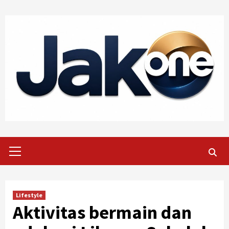
Skip
to
content
Primary
Menu
Lifestyle
Aktivitas bermain dan