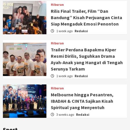
Hiburan
Rilis Final Trailer, Film “Dan
Bandung” Kisah Perjuangan Cinta
Siap Mengaduk Emosi Penonton
1 week ago
Redaksi
Hiburan
Trailer Perdana Bapakmu Kiper
Resmi Dirilis, Suguhkan Drama
Ayah-Anak yang Hangat di Tengah
Serunya Tarkam
1 week ago
Redaksi
Hiburan
Melbourne hingga Pesantren,
IBADAH & CINTA Sajikan Kisah
Spiritual yang Menyentuh
3 weeks ago
Redaksi
Sport