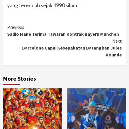
yang terendah sejak 1990 silam.
Continue
Previous
Sadio Mane Terima Tawaran Kontrak Bayern Munchen
Reading
Next
Barcelona Capai Kesepakatan Datangkan Jules
Kounde
More Stories