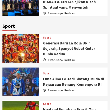
IBADAH & CINTA Sajikan Kisah
Spiritual yang Menyentuh
3 weeks ago
Redaksi
Sport
Sport
Generasi Baru La Roja Ukir
Sejarah, Spanyol Rebut Gelar
Dunia Kedua
3 weeks ago
Redaksi
Sport
Luna Alina Lo Jadi Bintang Muda di
Kejuaraan Renang Kemenpora RI
3 weeks ago
Redaksi
Sport
Haaland Bungkam Brasil, Tim