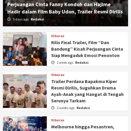
Perjuangan Cinta Fanny Kondoh dan Hajime
Hadir dalam Film Baby Udon, Trailer Resmi Dirilis
5 days ago
Redaksi
Hiburan
Rilis Final Trailer, Film “Dan
Bandung” Kisah Perjuangan Cinta
Siap Mengaduk Emosi Penonton
1 week ago
Redaksi
Hiburan
Trailer Perdana Bapakmu Kiper
Resmi Dirilis, Suguhkan Drama
Ayah-Anak yang Hangat di Tengah
Serunya Tarkam
2 weeks ago
Redaksi
Hiburan
Melbourne hingga Pesantren,