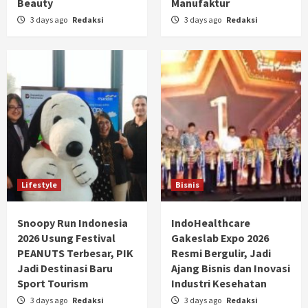
Beauty
Manufaktur
3 days ago
Redaksi
3 days ago
Redaksi
Lifestyle
Bisnis
Snoopy Run Indonesia
IndoHealthcare
2026 Usung Festival
Gakeslab Expo 2026
PEANUTS Terbesar, PIK
Resmi Bergulir, Jadi
Jadi Destinasi Baru
Ajang Bisnis dan Inovasi
Sport Tourism
Industri Kesehatan
3 days ago
Redaksi
3 days ago
Redaksi