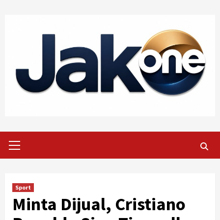
Skip
to
content
Primary
Menu
Sport
Minta Dijual, Cristiano