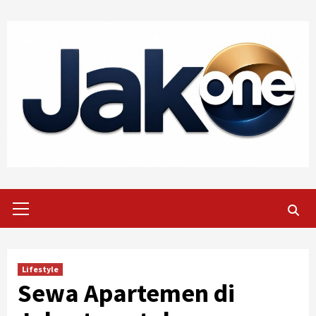
Skip
to
content
Primary
Menu
Lifestyle
Sewa Apartemen di