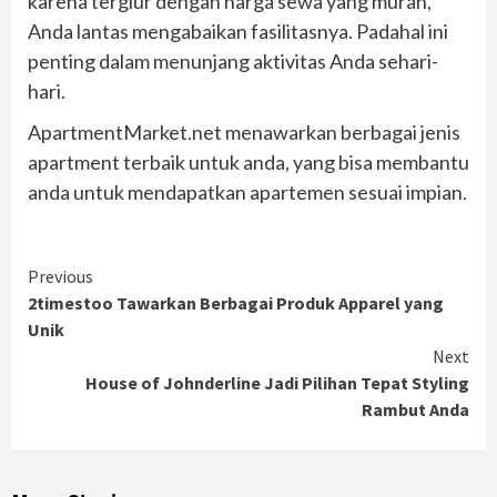
karena tergiur dengan harga sewa yang murah,
Anda lantas mengabaikan fasilitasnya. Padahal ini
penting dalam menunjang aktivitas Anda sehari-
hari.
ApartmentMarket.net menawarkan berbagai jenis
apartment terbaik untuk anda, yang bisa membantu
anda untuk mendapatkan apartemen sesuai impian.
Continue
Previous
2timestoo Tawarkan Berbagai Produk Apparel yang
Reading
Unik
Next
House of Johnderline Jadi Pilihan Tepat Styling
Rambut Anda