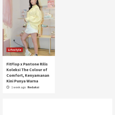
Lifestyle
FitFlop x Pantone Rilis
Koleksi The Colour of
Comfort, Kenyamanan
Kini Punya Warna
1 week ago
Redaksi