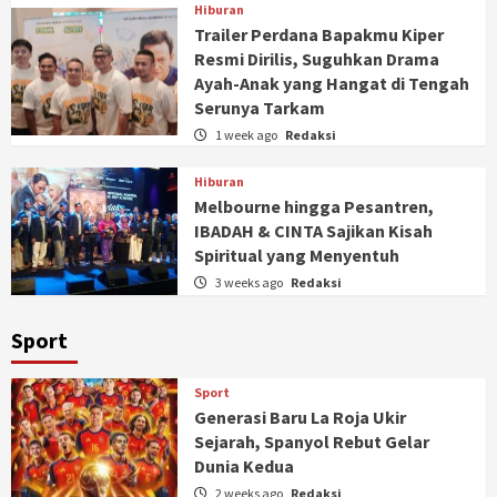
Hiburan
Trailer Perdana Bapakmu Kiper
Resmi Dirilis, Suguhkan Drama
Ayah-Anak yang Hangat di Tengah
Serunya Tarkam
1 week ago
Redaksi
Hiburan
Melbourne hingga Pesantren,
IBADAH & CINTA Sajikan Kisah
Spiritual yang Menyentuh
3 weeks ago
Redaksi
Sport
Sport
Generasi Baru La Roja Ukir
Sejarah, Spanyol Rebut Gelar
Dunia Kedua
2 weeks ago
Redaksi