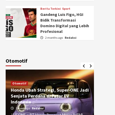
Berita Terkini
Sport
Gandeng Luis Figo, HGI
Bidik Transformasi
Domino Digital yang Lebih
Profesional
2 months ago
Redaksi
Otomotif
Otomotif
Otomotif
Honda Ubah Strategi, Super-ONE Jadi
Diva Is
Senjata Perdana di Pasar EV
pada Ku
Indonesia
Pasuru
1 week ago
Redaksi
4 weeks
JAK ONE – PT Honda Prospect Motor (HPM)
JAK ONE 