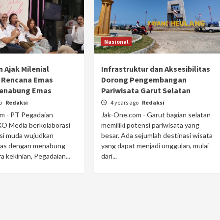
Nasional
 Ajak Milenial
Infrastruktur dan Aksesibilitas
 Rencana Emas
Dorong Pengembangan
enabung Emas
Pariwisata Garut Selatan
go
Redaksi
4 years ago
Redaksi
m - PT Pegadaian
Jak-One.com - Garut bagian selatan
O Media berkolaborasi
memiliki potensi pariwisata yang
asi muda wujudkan
besar. Ada sejumlah destinasi wisata
mas dengan menabung
yang dapat menjadi unggulan, mulai
a kekinian, Pegadaian...
dari...