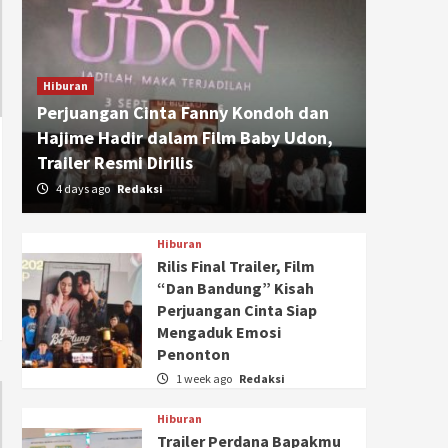
Hiburan
Perjuangan Cinta Fanny Kondoh dan
Hajime Hadir dalam Film Baby Udon,
Trailer Resmi Dirilis
4 days ago
Redaksi
Hiburan
Rilis Final Trailer, Film
“Dan Bandung” Kisah
Perjuangan Cinta Siap
Mengaduk Emosi
Penonton
1 week ago
Redaksi
Hiburan
Trailer Perdana Bapakmu