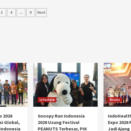
Ducati semakin istimewa dengan peluncuran
Collezione 100, sebuah koleksi motor edisi
3
4
…
9
Next
terbatas yang mengangkat kembali sejumlah
ation
livery paling...
Lifestyle
Bisnis
o 2026
Snoopy Run Indonesia
IndoHealt
si Global,
2026 Usung Festival
Expo 2026 
 Indonesia
PEANUTS Terbesar, PIK
Jadi Ajang