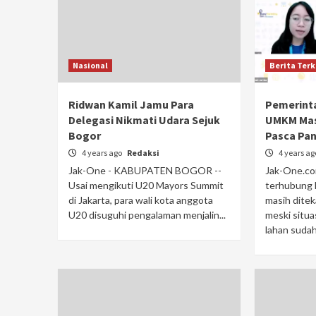
Nasional
Berita Terk
Ridwan Kamil Jamu Para
Pemerint
Delegasi Nikmati Udara Sejuk
UMKM Mas
Bogor
Pasca Pa
4 years ago
Redaksi
4 years a
Jak-One - KABUPATEN BOGOR --
Jak-One.co
Usai mengikuti U20 Mayors Summit
terhubung k
di Jakarta, para wali kota anggota
masih dite
U20 disuguhi pengalaman menjalin...
meski situa
lahan sudah