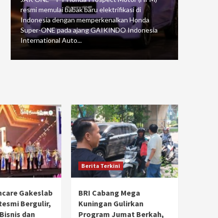
resmi memulai babak baru elektrifikasi di
mengawali
Indonesia dengan memperkenalkan Honda
Putaran 5 
Super-ONE pada ajang GAIKINDO Indonesia
Motorspor
International Auto...
yang...
Berita Terkini
hcare Gakeslab
BRI Cabang Mega
Resmi Bergulir,
Kuningan Gulirkan
 Bisnis dan
Program Jumat Berkah,