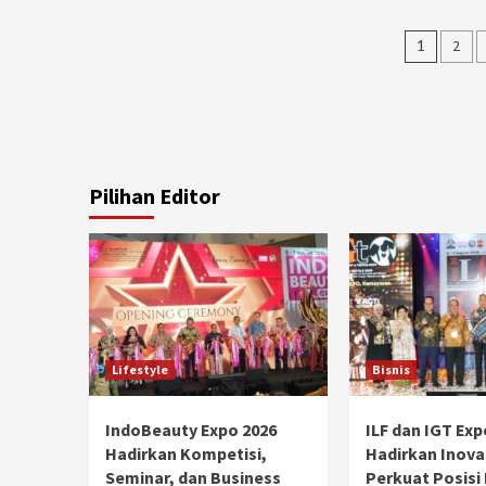
Posts
1
2
navig
Pilihan Editor
Lifestyle
Bisnis
IndoBeauty Expo 2026
ILF dan IGT Exp
Hadirkan Kompetisi,
Hadirkan Inova
Seminar, dan Business
Perkuat Posisi