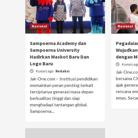
Nasional
Nasional
Sampoerna Academy dan
Pegadaian
Sampoerna University
Wujudkan
Hadirkan Maskot Baru Dan
dengan M
Logo Baru
4 years a
4 years ago
Redaksi
Jak-One.co
bersama CX
Jak-One.com – Institusi pendidikan
ajak gener
memainkan peran penting terkait
rencana e
terciptanya generasi masa depan
emas. Secar
berkualitas tinggi dan siap
menghadapi tantangan global.
Sampoerna...