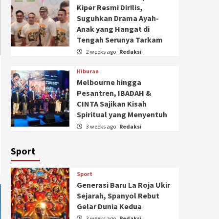
Kiper Resmi Dirilis,
Suguhkan Drama Ayah-
Anak yang Hangat di
Tengah Serunya Tarkam
2 weeks ago
Redaksi
Hiburan
Melbourne hingga
Pesantren, IBADAH &
CINTA Sajikan Kisah
Spiritual yang Menyentuh
3 weeks ago
Redaksi
Sport
Sport
Generasi Baru La Roja Ukir
Sejarah, Spanyol Rebut
Gelar Dunia Kedua
3 weeks ago
Redaksi