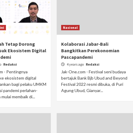
ini
Nasional
ah Tetap Dorong
Kolaborasi Jabar-Bali
uk Ekosistem Digital
Bangkitkan Perekonomian
ndemi
Pascapandemi
go
Redaksi
4 years ago
Redaksi
m - Pentingnya
Jak-One.com - Festival seni budaya
e ekosistem digital
bertajuk Bank Bjb Ubud and Beyond
kankan bagi pelaku UMKM
Festival 2022 resmi dibuka, di Puri
si pandemi perlahan-
Agung Ubud, Gianyar...
 mulai membaik di...