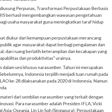
ng diusung Perpunas, Transformasi Perpustakaan Berbasis
, TPBIS berhasil mengembangkan wawasan pengetahuan
bagi usaha masyarakat guna meningkatkan taraf hidup
pat diukur dari kemampuan perpustakaan merancang
 publik agar masyarakat dapat berbagi pengalaman dan
al; dan ruang berlatih keterampilan dan kecakapan yang
abilitas dan produktivitas” urainya.
s dalam sesi khusus narasumber. Tahun ini merupakan
 Sebelumnya, Indonesia terpilih menjadi tuan rumah pada
AO ke-28 dilaksanakan pada 2020 di Indonesia. Namun
nda.
Otomotif
Ducati Collezione 100 Debut di
ateri dari sembilan narasumber yang terkait dengan
Mugello, Usung 10 Desain Bersejarah
n inovasi. Para narasumber adalah Presiden IFLA, Vicki
2 months ago
Redaksi
 Asia-Oseania, Lin Lin Soh (Singapura); Perpustakaan
JAK ONE – Perayaan satu abad perjalanan