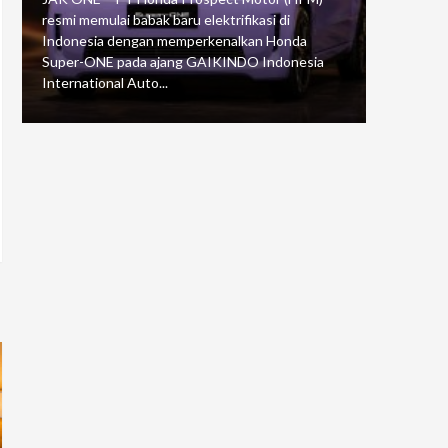
resmi memulai babak baru elektrifikasi di
mengawali
Indonesia dengan memperkenalkan Honda
Putaran 5 
Super-ONE pada ajang GAIKINDO Indonesia
Motorspor
International Auto...
yang...