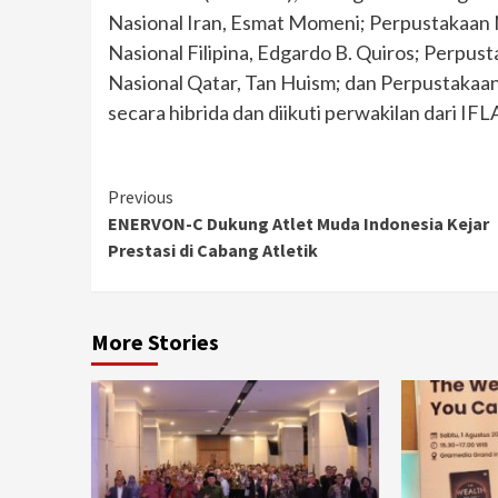
Nasional Iran, Esmat Momeni; Perpustakaan
Nasional Filipina, Edgardo B. Quiros; Perpus
Nasional Qatar, Tan Huism; dan Perpustakaa
secara hibrida dan diikuti perwakilan dari IFL
Continue
Previous
ENERVON-C Dukung Atlet Muda Indonesia Kejar
Reading
Prestasi di Cabang Atletik
More Stories