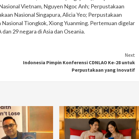
 Nasional Vietnam, Nguyen Ngoc Anh; Perpustakaan
Ducati semakin istimewa dengan peluncuran
Collezione 100, sebuah koleksi motor edisi
takaan Nasional Singapura, Alicia Yeo; Perpustakaan
terbatas yang mengangkat kembali sejumlah
n Nasional Tiongkok, Xiong Yuanming. Pertemuan digelar
livery paling...
A dan 29 negara di Asia dan Oseania.
Next
Indonesia Pimpin Konferensi CDNLAO Ke-28 untuk
Perpustakaan yang Inovatif