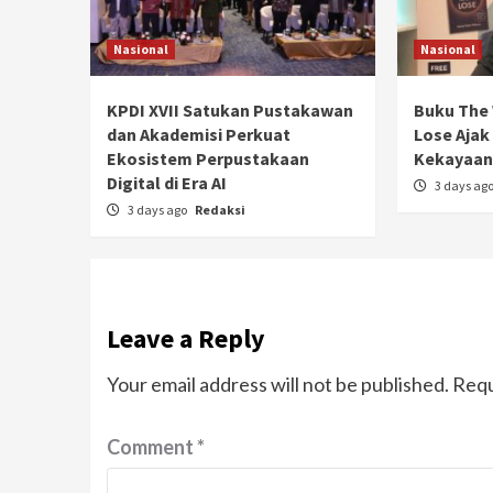
Nasional
Nasional
KPDI XVII Satukan Pustakawan
Buku The 
dan Akademisi Perkuat
Lose Ajak
Ekosistem Perpustakaan
Kekayaan 
Digital di Era AI
3 days ag
3 days ago
Redaksi
Leave a Reply
Your email address will not be published.
Requ
Comment
*