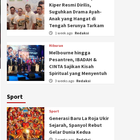
Kiper Resmi Dirilis,
Suguhkan Drama Ayah-
Anak yang Hangat di
Tengah Serunya Tarkam
1 week ago
Redaksi
Hiburan
Melbourne hingga
Pesantren, IBADAH &
CINTA Sajikan Kisah
Spiritual yang Menyentuh
3 weeks ago
Redaksi
Sport
Sport
Generasi Baru La Roja Ukir
Sejarah, Spanyol Rebut
Gelar Dunia Kedua
3 weeks ago
Redaksi