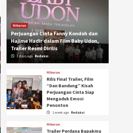
Hiburan
Perjuangan Cinta Fanny Kondoh dan
Hajime Hadir dalam Film Baby Udon,
Trailer Resmi Dirilis
3 days ago
Redaksi
Hiburan
Rilis Final Trailer, Film
“Dan Bandung” Kisah
Perjuangan Cinta Siap
Mengaduk Emosi
Penonton
1 week ago
Redaksi
Hiburan
Trailer Perdana Bapakmu