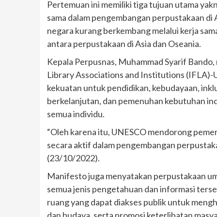
Pertemuan ini memiliki tiga tujuan utama ya
sama dalam pengembangan perpustakaan di A
negara kurang berkembang melalui kerja sa
antara perpustakaan di Asia dan Oseania.
Kepala Perpusnas, Muhammad Syarif Bando, m
Library Associations and Institutions (IF
kekuatan untuk pendidikan, kebudayaan, inkl
berkelanjutan, dan pemenuhan kebutuhan indi
semua individu.
“Oleh karena itu, UNESCO mendorong pemeri
secara aktif dalam pengembangan perpustaka
(23/10/2022).
Manifesto juga menyatakan perpustakaan um
semua jenis pengetahuan dan informasi ters
ruang yang dapat diakses publik untuk mengh
dan budaya, serta promosi keterlibatan masy