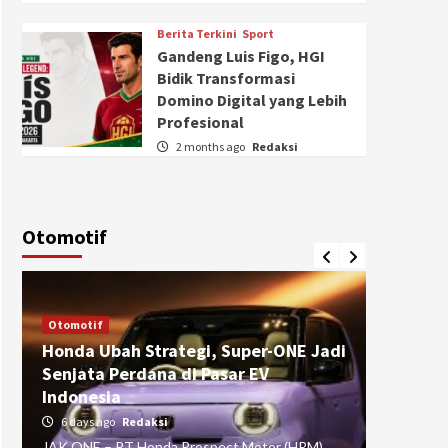
Berita Terkini
Sport
Gandeng Luis Figo, HGI
Bidik Transformasi
Domino Digital yang Lebih
Profesional
2 months ago
Redaksi
Otomotif
Otomotif
Otomotif
Honda Ubah Strategi, Super-ONE Jadi
Diva Is
Senjata Perdana di Pasar EV
pada Ku
Indonesia
Pasuru
6 days ago
Redaksi
4 weeks
JAK ONE – PT Honda Prospect Motor (HPM)
JAK ONE 