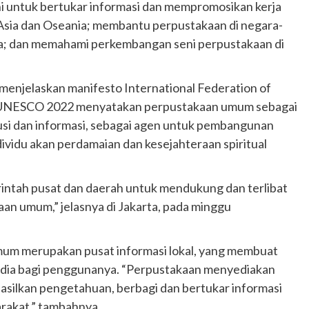
kni untuk bertukar informasi dan mempromosikan kerja
sia dan Oseania; membantu perpustakaan di negara-
ma; dan memahami perkembangan seni perpustakaan di
enjelaskan manifesto International Federation of
LA)-UNESCO 2022 menyatakan perpustakaan umum sebagai
usi dan informasi, sebagai agen untuk pembangunan
vidu akan perdamaian dan kesejahteraan spiritual
ntah pusat dan daerah untuk mendukung dan terlibat
an umum,” jelasnya di Jakarta, pada minggu
um merupakan pusat informasi lokal, yang membuat
edia bagi penggunanya. “Perpustakaan menyediakan
asilkan pengetahuan, berbagi dan bertukar informasi
arakat,” tambahnya.