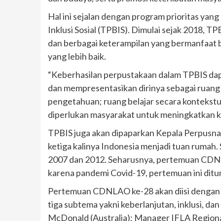
Hal ini sejalan dengan program prioritas ya
Inklusi Sosial (TPBIS). Dimulai sejak 2018
dan berbagai keterampilan yang bermanfaat 
yang lebih baik.
“Keberhasilan perpustakaan dalam TPBIS da
dan mempresentasikan dirinya sebagai ruang
pengetahuan; ruang belajar secara kontekstu
diperlukan masyarakat untuk meningkatkan kap
TPBIS juga akan dipaparkan Kepala Perpusna
ketiga kalinya Indonesia menjadi tuan rumah.
2007 dan 2012. Seharusnya, pertemuan CDNL
karena pandemi Covid-19, pertemuan ini ditu
Pertemuan CDNLAO ke-28 akan diisi dengan m
tiga subtema yakni keberlanjutan, inklusi, da
McDonald (Australia); Manager IFLA Regional