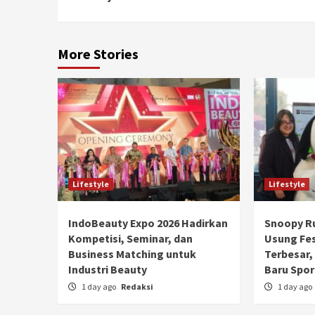
More Stories
Lifestyle
Lifestyle
IndoBeauty Expo 2026 Hadirkan
Snoopy Ru
Kompetisi, Seminar, dan
Usung Fe
Business Matching untuk
Terbesar, 
Industri Beauty
Baru Spor
1 day ago
Redaksi
1 day ago