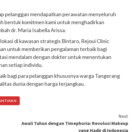
Ducati semakin istimewa dengan peluncuran
Collezione 100, sebuah koleksi motor edisi
setiap pelanggan mendapatkan perawatan menyeluruh
terbatas yang mengangkat kembali sejumlah
alah bentuk komitmen kami untuk menghadirkan
livery paling...
bah dr. Maria Isabella Arissa.
okasi di kawasan strategis Bintaro, Rejoui Clinic
man untuk memberikan pengalaman terbaik bagi
sultasi mendalam dengan dokter untuk menentukan
an setiap individu.
erbaik bagi para pelanggan khususnya warga Tangerang
litas dunia dengan harga terjangkau.
CANTIKAN
Next
Awali Tahun dengan Timephoria: Revolusi Makeup
yang Hadir di Indonesia