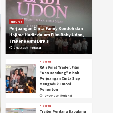
Hiburan
Perjuangan Cinta Fanny Kondoh dan
Hajime Hadir dalam Film Baby Udon,
Trailer Resmi Dirilis
3 days ago
Redaksi
Hiburan
Rilis Final Trailer, Film
“Dan Bandung” Kisah
Perjuangan Cinta Siap
Mengaduk Emosi
Penonton
1 week ago
Redaksi
Hiburan
Trailer Perdana Bapakmu