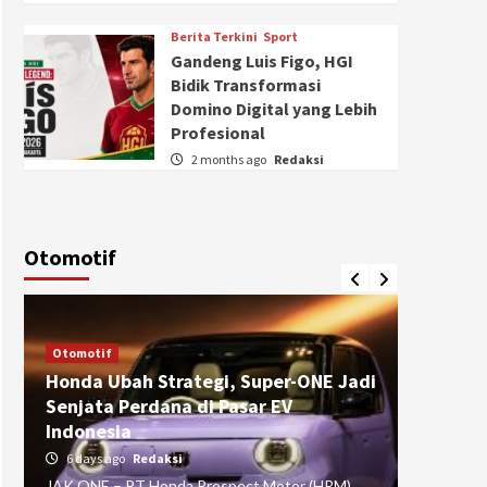
Berita Terkini
Sport
Gandeng Luis Figo, HGI
Bidik Transformasi
Domino Digital yang Lebih
Profesional
2 months ago
Redaksi
Otomotif
Otomotif
Otomotif
Honda Ubah Strategi, Super-ONE Jadi
Diva Is
Senjata Perdana di Pasar EV
pada Ku
Indonesia
Pasuru
6 days ago
Redaksi
4 weeks
JAK ONE – PT Honda Prospect Motor (HPM)
JAK ONE 