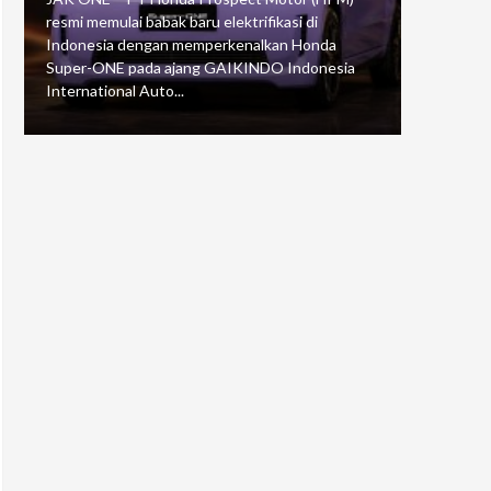
resmi memulai babak baru elektrifikasi di
mengawali
Indonesia dengan memperkenalkan Honda
Putaran 5 
Super-ONE pada ajang GAIKINDO Indonesia
Motorspor
International Auto...
yang...