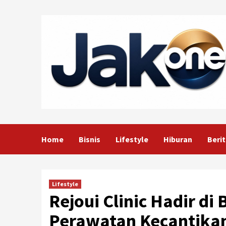
Skip
to
content
Home
Bisnis
Lifestyle
Hiburan
Berit
Lifestyle
Rejoui Clinic Hadir di
Perawatan Kecantika