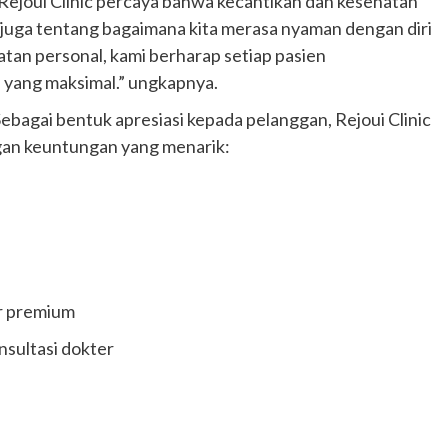
Rejoui Clinic percaya bahwa kecantikan dan kesehatan
i juga tentang bagaimana kita merasa nyaman dengan diri
atan personal, kami berharap setiap pasien
 yang maksimal.” ungkapnya.
agai bentuk apresiasi kepada pelanggan, Rejoui Clinic
an keuntungan yang menarik:
er premium
nsultasi dokter
Otomotif
Ducati Collezione 100 Debut di
Mugello, Usung 10 Desain Bersejarah
2 months ago
Redaksi
JAK ONE – Perayaan satu abad perjalanan