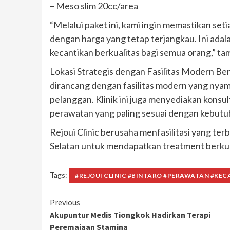
– Meso slim 20cc/area
“Melalui paket ini, kami ingin memastikan 
dengan harga yang tetap terjangkau. Ini ad
kecantikan berkualitas bagi semua orang,” tam
Lokasi Strategis dengan Fasilitas Modern Berl
dirancang dengan fasilitas modern yang nya
pelanggan. Klinik ini juga menyediakan kon
perawatan yang paling sesuai dengan kebutuh
Rejoui Clinic berusaha menfasilitasi yang t
Selatan untuk mendapatkan treatment berkua
Tags:
#REJOUI CLINIC #BINTARO #PERAWATAN #KE
Continue
Previous
Akupuntur Medis Tiongkok Hadirkan Terapi
Reading
Peremajaan Stamina