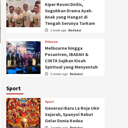
Kiper Resmi Dirilis,
Suguhkan Drama Ayah-
Anak yang Hangat di
Tengah Serunya Tarkam
1 week ago
Redaksi
Hiburan
Melbourne hingga
Pesantren, IBADAH &
CINTA Sajikan Kisah
Spiritual yang Menyentuh
3 weeks ago
Redaksi
Sport
Sport
Generasi Baru La Roja Ukir
Sejarah, Spanyol Rebut
Gelar Dunia Kedua
3 weeks ago
Redaksi