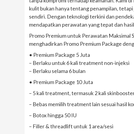
tanpa kompromi terhadap keamanan. Kami di 
kulit bukan hanya tentang penampilan, tetap
sendiri. Dengan teknologi terkini dan pendek
mendapatkan perawatan yang tepat dan hasil
Promo Premium untuk Perawatan Maksimal Seb
menghadirkan Promo Premium Package deng
• Premium Package 5 Juta
– Berlaku untuk 6 kali treatment non-injeksi
– Berlaku selama 6 bulan
• Premium Package 10 Juta
– 5 kali treatment, termasuk 2 kali skinboost
– Bebas memilih treatment lain sesuai hasil ko
– Botox hingga 50 IU
– Filler & threadlift untuk 1 area/sesi