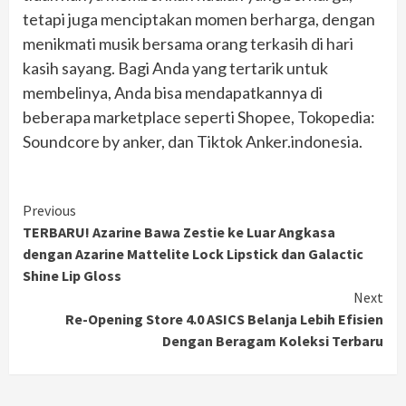
tetapi juga menciptakan momen berharga, dengan
menikmati musik bersama orang terkasih di hari
kasih sayang. Bagi Anda yang tertarik untuk
membelinya, Anda bisa mendapatkannya di
beberapa marketplace seperti Shopee, Tokopedia:
Soundcore by anker, dan Tiktok Anker.indonesia.
Continue
Previous
TERBARU! Azarine Bawa Zestie ke Luar Angkasa
Reading
dengan Azarine Mattelite Lock Lipstick dan Galactic
Shine Lip Gloss
Next
Re-Opening Store 4.0 ASICS Belanja Lebih Efisien
Dengan Beragam Koleksi Terbaru