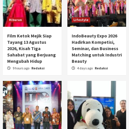
Hiburan
Lifestyle
Film Ketok Mejik Siap
IndoBeauty Expo 2026
Tayang 13 Agustus
Hadirkan Kompetisi,
2026, Kisah Tiga
Seminar, dan Business
Sahabat yang Berjuang
Matching untuk Industri
Mengubah Hidup
Beauty
9 hours ago
Redaksi
4 days ago
Redaksi