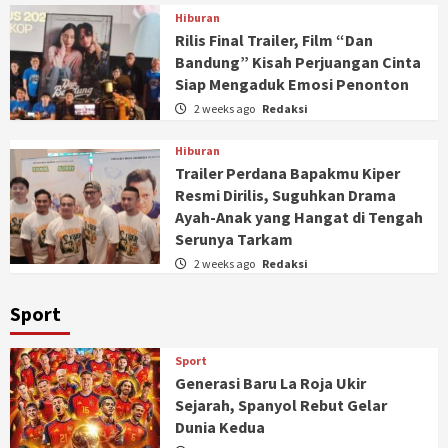
Hiburan
Rilis Final Trailer, Film “Dan
Bandung” Kisah Perjuangan Cinta
Siap Mengaduk Emosi Penonton
2 weeks ago
Redaksi
Hiburan
Trailer Perdana Bapakmu Kiper
Resmi Dirilis, Suguhkan Drama
Ayah-Anak yang Hangat di Tengah
Serunya Tarkam
2 weeks ago
Redaksi
Sport
Sport
Generasi Baru La Roja Ukir
Sejarah, Spanyol Rebut Gelar
Dunia Kedua