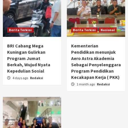
Berita Terkini
Berita Terkini
Nasional
BRI Cabang Mega
Kementerian
Kuningan Gulirkan
Pendidikan menunjuk
Program Jumat
Aero Astra Akademia
Berkah, Wujud Nyata
Sebagai Penyelenggara
Kepedulian Sosial
Program Pendidikan
Kecakapan Kerja ( PKK)
4 days ago
Redaksi
1 month ago
Redaksi