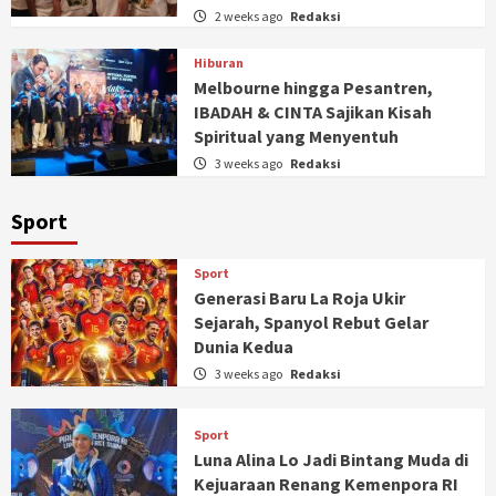
2 weeks ago
Redaksi
Hiburan
Melbourne hingga Pesantren,
IBADAH & CINTA Sajikan Kisah
Spiritual yang Menyentuh
3 weeks ago
Redaksi
Sport
Sport
Generasi Baru La Roja Ukir
Sejarah, Spanyol Rebut Gelar
Dunia Kedua
3 weeks ago
Redaksi
Sport
Luna Alina Lo Jadi Bintang Muda di
Kejuaraan Renang Kemenpora RI