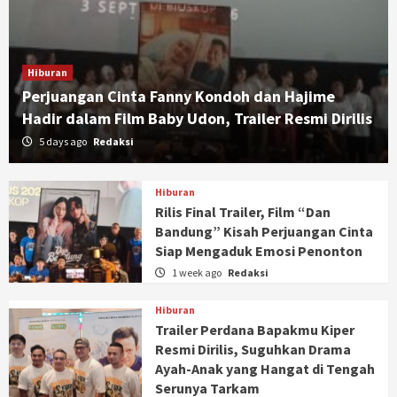
Hiburan
Perjuangan Cinta Fanny Kondoh dan Hajime
Hadir dalam Film Baby Udon, Trailer Resmi Dirilis
5 days ago
Redaksi
Hiburan
Rilis Final Trailer, Film “Dan
Bandung” Kisah Perjuangan Cinta
Siap Mengaduk Emosi Penonton
1 week ago
Redaksi
Hiburan
Trailer Perdana Bapakmu Kiper
Resmi Dirilis, Suguhkan Drama
Ayah-Anak yang Hangat di Tengah
Serunya Tarkam