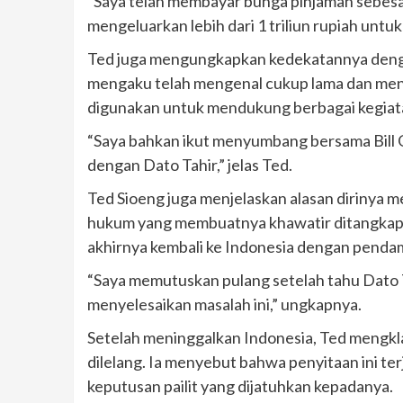
“Saya telah membayar bunga pinjaman sebesar
mengeluarkan lebih dari 1 triliun rupiah unt
Ted juga mengungkapkan kedekatannya denga
mengaku telah mengenal cukup lama dan men
digunakan untuk mendukung berbagai kegiat
“Saya bahkan ikut menyumbang bersama Bill Ga
dengan Dato Tahir,” jelas Ted.
Ted Sioeng juga menjelaskan alasan dirinya
hukum yang membuatnya khawatir ditangkap. 
akhirnya kembali ke Indonesia dengan pendam
“Saya memutuskan pulang setelah tahu Dato T
menyelesaikan masalah ini,” ungkapnya.
Setelah meninggalkan Indonesia, Ted mengklai
dilelang. Ia menyebut bahwa penyitaan ini ter
keputusan pailit yang dijatuhkan kepadanya.