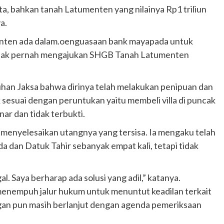
ta, bahkan tanah Latumenten yang nilainya Rp1 triliun
Ducati semakin istimewa dengan peluncuran
Collezione 100, sebuah koleksi motor edisi
a.
terbatas yang mengangkat kembali sejumlah
ten ada dalam.oenguasaan bank mayapada untuk
livery paling...
 tidak pernah mengajukan SHGB Tanah Latumenten
han Jaksa bahwa dirinya telah melakukan penipuan dan
sesuai dengan peruntukan yaitu membeli villa di puncak
ar dan tidak terbukti.
menyelesaikan utangnya yang tersisa. Ia mengaku telah
dan Datuk Tahir sebanyak empat kali, tetapi tidak
al. Saya berharap ada solusi yang adil,” katanya.
menempuh jalur hukum untuk menuntut keadilan terkait
angan pun masih berlanjut dengan agenda pemeriksaan