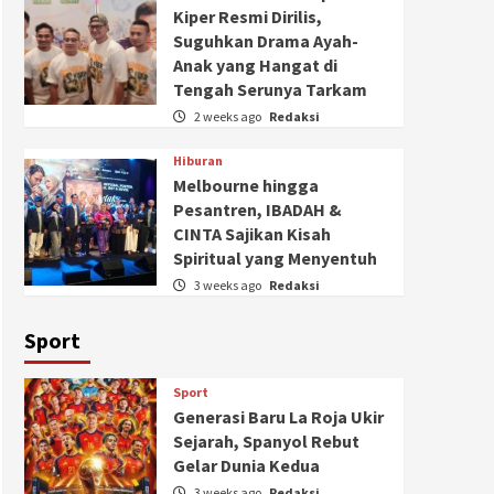
Kiper Resmi Dirilis,
Suguhkan Drama Ayah-
Anak yang Hangat di
Tengah Serunya Tarkam
2 weeks ago
Redaksi
Hiburan
Melbourne hingga
Pesantren, IBADAH &
CINTA Sajikan Kisah
Spiritual yang Menyentuh
3 weeks ago
Redaksi
Sport
Sport
Generasi Baru La Roja Ukir
Sejarah, Spanyol Rebut
Gelar Dunia Kedua
3 weeks ago
Redaksi