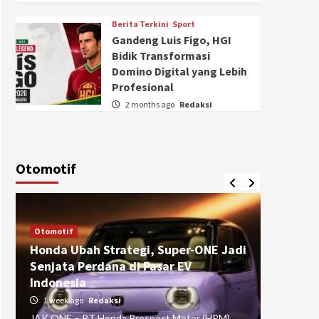
Berita Terkini
Sport
Gandeng Luis Figo, HGI
Bidik Transformasi
Domino Digital yang Lebih
Profesional
2 months ago
Redaksi
Otomotif
Otomotif
Otomotif
Honda Ubah Strategi, Super-ONE Jadi
Diva Is
Senjata Perdana di Pasar EV
pada Ku
Indonesia
Pasuru
1 week ago
Redaksi
4 weeks
JAK ONE – PT Honda Prospect Motor (HPM)
JAK ONE 