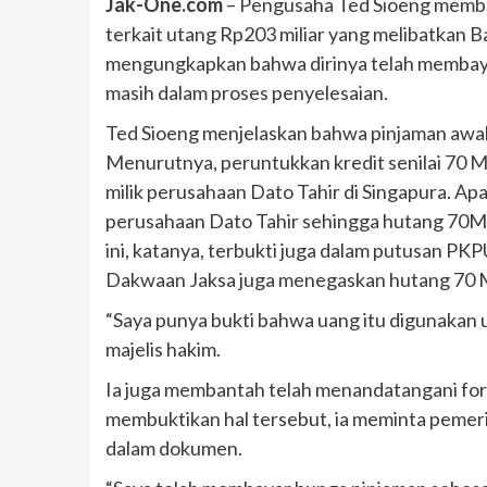
Jak-One.com
– Pengusaha Ted Sioeng memberi
terkait utang Rp203 miliar yang melibatkan 
mengungkapkan bahwa dirinya telah membayar 
masih dalam proses penyelesaian.
Ted Sioeng menjelaskan bahwa pinjaman awal s
Menurutnya, peruntukkan kredit senilai 70 
milik perusahaan Dato Tahir di Singapura. A
perusahaan Dato Tahir sehingga hutang 70M 
ini, katanya, terbukti juga dalam putusan PKPU
Dakwaan Jaksa juga menegaskan hutang 70 M
“Saya punya bukti bahwa uang itu digunakan 
majelis hakim.
Ia juga membantah telah menandatangani for
membuktikan hal tersebut, ia meminta pemeri
dalam dokumen.