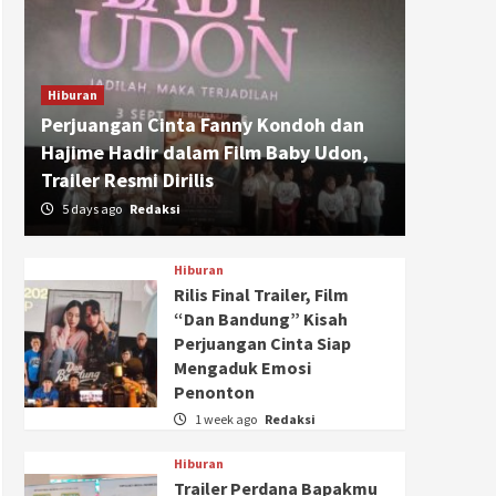
Hiburan
Perjuangan Cinta Fanny Kondoh dan
Hajime Hadir dalam Film Baby Udon,
Trailer Resmi Dirilis
5 days ago
Redaksi
Hiburan
Rilis Final Trailer, Film
“Dan Bandung” Kisah
Perjuangan Cinta Siap
Mengaduk Emosi
Penonton
1 week ago
Redaksi
Hiburan
Trailer Perdana Bapakmu