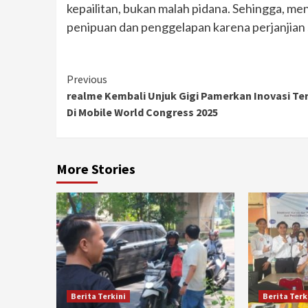
kepailitan, bukan malah pidana. Sehingga, me
penipuan dan penggelapan karena perjanjian 
Continue
Previous
realme Kembali Unjuk Gigi Pamerkan Inovasi Te
Reading
Di Mobile World Congress 2025
More Stories
Berita Terkini
Berita Terk