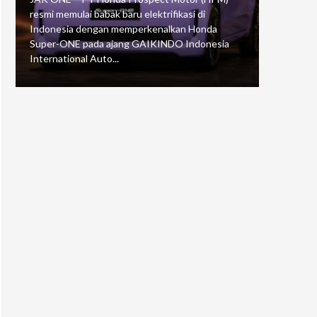
resmi memulai babak baru elektrifikasi di
mengawali
Indonesia dengan memperkenalkan Honda
Putaran 5 
Super-ONE pada ajang GAIKINDO Indonesia
Motorspor
International Auto...
yang...