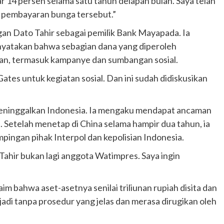
 14 persen selama satu tahun delapan bulan. Saya telah
uk pembayaran bunga tersebut.”
n Dato Tahir sebagai pemilik Bank Mayapada. Ia
yatakan bahwa sebagian dana yang diperoleh
an, termasuk kampanye dan sumbangan sosial.
tes untuk kegiatan sosial. Dan ini sudah didiskusikan
 meninggalkan Indonesia. Ia mengaku mendapat ancaman
Setelah menetap di China selama hampir dua tahun, ia
pingan pihak Interpol dan kepolisian Indonesia.
ahir bukan lagi anggota Watimpres. Saya ingin
Otomotif
Ducati Collezione 100 Debut di
m bahwa aset-asetnya senilai triliunan rupiah disita dan
Mugello, Usung 10 Desain Bersejarah
jadi tanpa prosedur yang jelas dan merasa dirugikan oleh
2 months ago
Redaksi
JAK ONE – Perayaan satu abad perjalanan