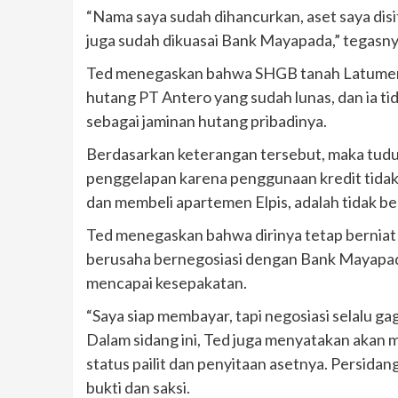
“Nama saya sudah dihancurkan, aset saya disi
juga sudah dikuasai Bank Mayapada,” tegasny
Ted menegaskan bahwa SHGB tanah Latumen
hutang PT Antero yang sudah lunas, dan ia
sebagai jaminan hutang pribadinya.
Berdasarkan keterangan tersebut, maka tudu
penggelapan karena penggunaan kredit tidak 
dan membeli apartemen Elpis, adalah tidak ben
Ted menegaskan bahwa dirinya tetap berniat 
berusaha bernegosiasi dengan Bank Mayapada 
mencapai kesepakatan.
“Saya siap membayar, tapi negosiasi selalu gag
Dalam sidang ini, Ted juga menyatakan akan 
status pailit dan penyitaan asetnya. Persid
bukti dan saksi.