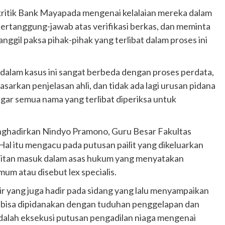
kritik Bank Mayapada mengenai kelalaian mereka dalam
rtanggung-jawab atas verifikasi berkas, dan meminta
gil paksa pihak-pihak yang terlibat dalam proses ini
dalam kasus ini sangat berbeda dengan proses perdata,
rkan penjelasan ahli, dan tidak ada lagi urusan pidana
agar semua nama yang terlibat diperiksa untuk
enghadirkan Nindyo Pramono, Guru Besar Fakultas
al itu mengacu pada putusan pailit yang dikeluarkan
ilitan masuk dalam asas hukum yang menyatakan
m atau disebut lex specialis.
kir yang juga hadir pada sidang yang lalu menyampaikan
k bisa dipidanakan dengan tuduhan penggelapan dan
adalah eksekusi putusan pengadilan niaga mengenai