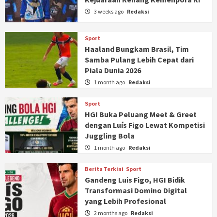
3 weeks ago
Redaksi
Sport
Haaland Bungkam Brasil, Tim
Samba Pulang Lebih Cepat dari
Piala Dunia 2026
1 month ago
Redaksi
Sport
HGI Buka Peluang Meet & Greet
dengan Luís Figo Lewat Kompetisi
Juggling Bola
1 month ago
Redaksi
Berita Terkini
Sport
Gandeng Luis Figo, HGI Bidik
Transformasi Domino Digital
yang Lebih Profesional
2 months ago
Redaksi