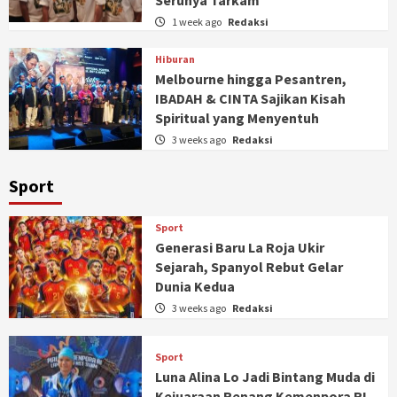
Serunya Tarkam
1 week ago
Redaksi
Hiburan
Melbourne hingga Pesantren,
IBADAH & CINTA Sajikan Kisah
Spiritual yang Menyentuh
3 weeks ago
Redaksi
Sport
Sport
Generasi Baru La Roja Ukir
Sejarah, Spanyol Rebut Gelar
Dunia Kedua
3 weeks ago
Redaksi
Sport
Luna Alina Lo Jadi Bintang Muda di
Kejuaraan Renang Kemenpora RI