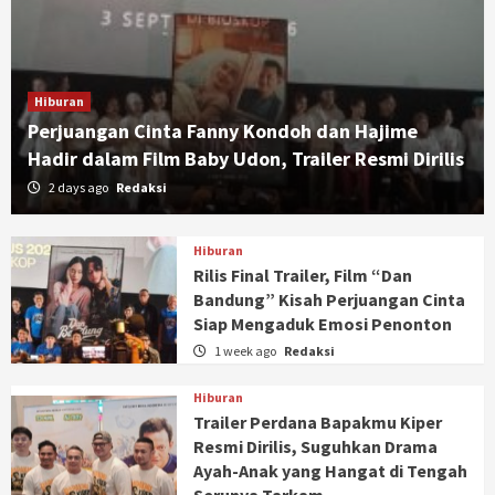
Hiburan
Perjuangan Cinta Fanny Kondoh dan Hajime
Hadir dalam Film Baby Udon, Trailer Resmi Dirilis
2 days ago
Redaksi
Hiburan
Rilis Final Trailer, Film “Dan
Bandung” Kisah Perjuangan Cinta
Siap Mengaduk Emosi Penonton
1 week ago
Redaksi
Hiburan
Trailer Perdana Bapakmu Kiper
Resmi Dirilis, Suguhkan Drama
Ayah-Anak yang Hangat di Tengah