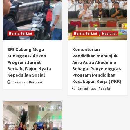
Berita Terkini
Berita Terkini
Nasional
BRI Cabang Mega
Kementerian
Kuningan Gulirkan
Pendidikan menunjuk
Program Jumat
Aero Astra Akademia
Berkah, Wujud Nyata
Sebagai Penyelenggara
Kepedulian Sosial
Program Pendidikan
Kecakapan Kerja ( PKK)
1 day ago
Redaksi
1 month ago
Redaksi