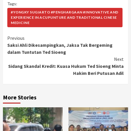
Tags:
#YONGKY SUGIARTO #PENGHARGAAN #INNOVATIVE AND
EXPERIENCE IN ACUPUNTURE AND TRADITIONAL CINESE
MEDICINE
Continue
Previous
Saksi Ahli Dikesampingkan, Jaksa Tak Bergeming
Reading
dalam Tuntutan Ted Sioeng
Next
Sidang Skandal Kredit: Kuasa Hukum Ted Sioeng Minta
Hakim Beri Putusan Adil
More Stories