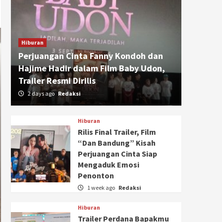
Hiburan
Perjuangan Cinta Fanny Kondoh dan
Hajime Hadir dalam Film Baby Udon,
Trailer Resmi Dirilis
2 days ago
Redaksi
Hiburan
Rilis Final Trailer, Film
“Dan Bandung” Kisah
Perjuangan Cinta Siap
Mengaduk Emosi
Penonton
1 week ago
Redaksi
Hiburan
Trailer Perdana Bapakmu