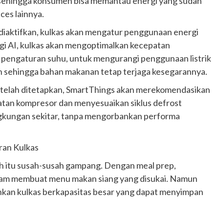
, sehingga konsumen bisa memantau energi yang sudah
Ducati semakin istimewa dengan peluncuran
ces lainnya.
Collezione 100, sebuah koleksi motor edisi
terbatas yang mengangkat kembali sejumlah
 diaktifkan, kulkas akan mengatur penggunaan energi
livery paling...
ogi AI, kulkas akan mengoptimalkan kecepatan
an pengaturan suhu, untuk mengurangi penggunaan listrik
 sehingga bahan makanan tetap terjaga kesegarannya.
g telah ditetapkan, SmartThings akan merekomendasikan
an kompresor dan menyesuaikan siklus defrost
ngkungan sekitar, tanpa mengorbankan performa
ran Kulkas
ah itu susah-susah gampang. Dengan meal prep,
alam membuat menu makan siang yang disukai. Namun
kan kulkas berkapasitas besar yang dapat menyimpan