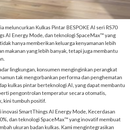
ia meluncurkan Kulkas Pintar BESPOKE AI seri RS70
ngs AI Energy Mode, dan teknologi SpaceMax™ yang
 ini tidak hanya memberikan keluarga kenyamanan lebih
n makanan yang lebih banyak, tetapi juga membantu
n.
adar lingkungan, konsumen menginginkan perangkat
 namun tak mengorbankan performa dan penghematan
ap kulkas pintar berteknologi AI, yang dapat membantu
rti pengontrolan temperatur secara otomatis,
 kini tumbuh positif.
ki inovasi SmartThings AI Energy Mode, Kecerdasan
10%, dan teknologi SpaceMax™ yang inovatif membuat
ambah ukuran badan kulkas. Kami mengintegrasikan