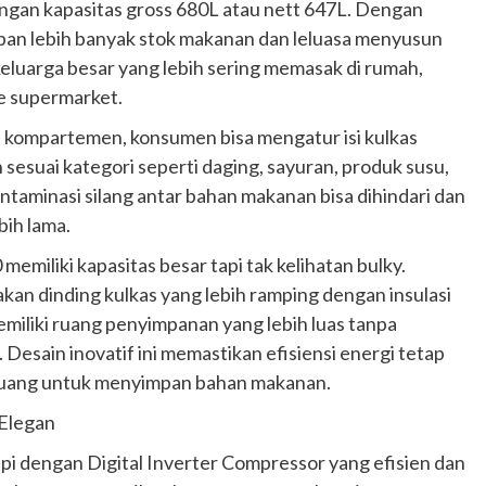
ngan kapasitas gross 680L atau nett 647L. Dengan
pan lebih banyak stok makanan dan leluasa menyusun
keluarga besar yang lebih sering memasak di rumah,
ke supermarket.
 kompartemen, konsumen bisa mengatur isi kulkas
esuai kategori seperti daging, sayuran, produk susu,
ntaminasi silang antar bahan makanan bisa dihindari dan
ih lama.
emiliki kapasitas besar tapi tak kelihatan bulky.
an dinding kulkas yang lebih ramping dengan insulasi
memiliki ruang penyimpanan yang lebih luas tanpa
esain inovatif ini memastikan efisiensi energi tetap
 ruang untuk menyimpan bahan makanan.
 Elegan
pi dengan Digital Inverter Compressor yang efisien dan