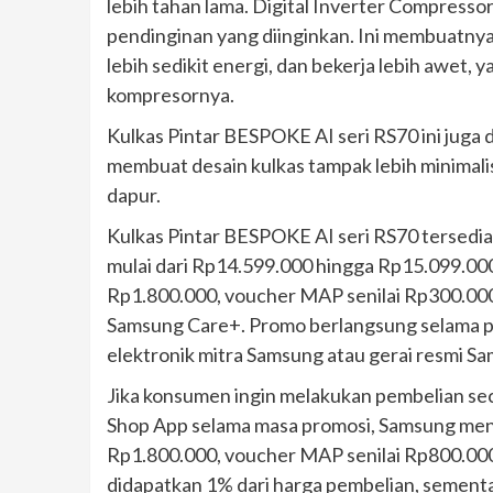
lebih tahan lama. Digital Inverter Compress
pendinginan yang diinginkan. Ini membuatny
lebih sedikit energi, dan bekerja lebih awet,
kompresornya.
Kulkas Pintar BESPOKE AI seri RS70 ini juga
membuat desain kulkas tampak lebih minimali
dapur.
Kulkas Pintar BESPOKE AI seri RS70 tersedia
mulai dari Rp14.599.000 hingga Rp15.099.000
Rp1.800.000, voucher MAP senilai Rp300.000
Samsung Care+. Promo berlangsung selama per
elektronik mitra Samsung atau gerai resmi Sa
Jika konsumen ingin melakukan pembelian sec
Shop App selama masa promosi, Samsung meny
Rp1.800.000, voucher MAP senilai Rp800.000
didapatkan 1% dari harga pembelian, sement