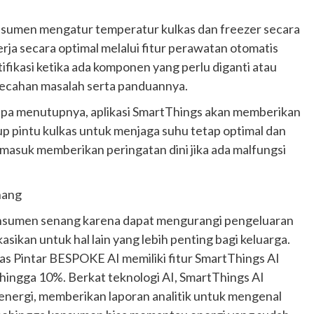
nsumen mengatur temperatur kulkas dan freezer secara
rja secara optimal melalui fitur perawatan otomatis
ifikasi ketika ada komponen yang perlu diganti atau
mecahan masalah serta panduannya.
 lupa menutupnya, aplikasi SmartThings akan memberikan
 pintu kulkas untuk menjaga suhu tetap optimal dan
masuk memberikan peringatan dini jika ada malfungsi
nang
 konsumen senang karena dapat mengurangi pengeluaran
asikan untuk hal lain yang lebih penting bagi keluarga.
Otomotif
as Pintar BESPOKE AI memiliki fitur SmartThings AI
Ducati Collezione 100 Debut di
ingga 10%. Berkat teknologi AI, SmartThings AI
Mugello, Usung 10 Desain Bersejarah
ergi, memberikan laporan analitik untuk mengenal
2 months ago
Redaksi
JAK ONE – Perayaan satu abad perjalanan