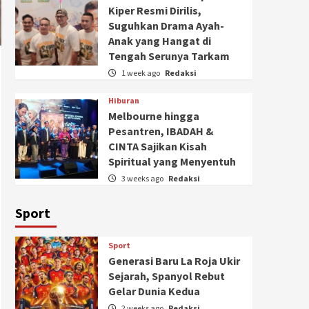
Kiper Resmi Dirilis,
Suguhkan Drama Ayah-
Anak yang Hangat di
Tengah Serunya Tarkam
1 week ago
Redaksi
Hiburan
Melbourne hingga
Pesantren, IBADAH &
CINTA Sajikan Kisah
Spiritual yang Menyentuh
3 weeks ago
Redaksi
Sport
Sport
Generasi Baru La Roja Ukir
Sejarah, Spanyol Rebut
Gelar Dunia Kedua
2 weeks ago
Redaksi