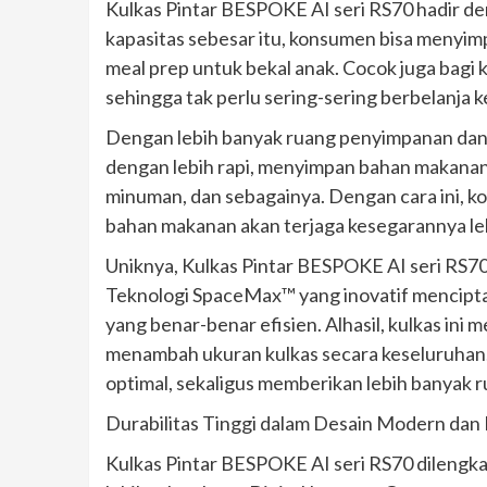
Kulkas Pintar BESPOKE AI seri RS70 hadir de
kapasitas sebesar itu, konsumen bisa menyim
meal prep untuk bekal anak. Cocok juga bagi 
sehingga tak perlu sering-sering berbelanja 
Dengan lebih banyak ruang penyimpanan dan
dengan lebih rapi, menyimpan bahan makanan s
minuman, dan sebagainya. Dengan cara ini, ko
bahan makanan akan terjaga kesegarannya leb
Uniknya, Kulkas Pintar BESPOKE AI seri RS70 m
Teknologi SpaceMax™ yang inovatif menciptak
yang benar-benar efisien. Alhasil, kulkas ini 
menambah ukuran kulkas secara keseluruhan. D
optimal, sekaligus memberikan lebih banyak
Durabilitas Tinggi dalam Desain Modern dan
Kulkas Pintar BESPOKE AI seri RS70 dilengka