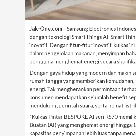
Jak-One.com
– Samsung Electronics Indones
dengan teknologi SmartThings AI, SmartThi
inovatif. Dengan fitur-fitur inovatif, kulkas
dalam pengelolaan makanan, menyimpan baha
pengguna menghemat energi secara signifika
Dengan gaya hidup yang modern dan makin s
rumah tangga yang memberikan kemudahan,
energi. Tak mengherankan permintaan terhad
konsumen mendapatkan sejumlah benefit sepe
mendukung perintah suara, serta hemat listrik,
“Kulkas Pintar BESPOKE AI seri RS70 memili
Buatan (AI) yang menghemat energi hingga 
kapasitas penyimpanan lebih luas tanpa men