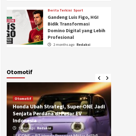
Berita Terkini
Sport
Gandeng Luis Figo, HGI
Bidik Transformasi
Domino Digital yang Lebih
Profesional
2 months ago
Redaksi
Otomotif
Otomotif
Otomotif
Honda Ubah Strategi, Super-ONE Jadi
Diva Is
Senjata Perdana di Pasar EV
pada Ku
Indonesia
Pasuru
5 days ago
Redaksi
4 weeks
JAK ONE – PT Honda Prospect Motor (HPM)
JAK ONE 