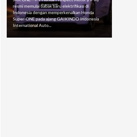
resmi memulai babak baru elektrifikasi di
mengawali
Indonesia dengan memperkenalkan Honda
Putaran 5 
Super-ONE pada ajang GAIKINDO Indonesia
Motorspor
International Auto...
yang...