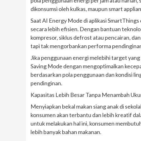
pola penggunaan energi per jam atau harian
dikonsumsi oleh kulkas, maupun smart applian
Saat AI Energy Mode di aplikasi SmartThings
secara lebih efisien. Dengan bantuan teknol
kompresor, siklus defrost atau pencairan, d
tapi tak mengorbankan performa pendinginan
Jika penggunaan energi melebihi target yan
Saving Mode dengan mengoptimalkan kecepat
berdasarkan pola penggunaan dan kondisi li
pendinginan.
Kapasitas Lebih Besar Tanpa Menambah Uku
Menyiapkan bekal makan siang anak di sekol
konsumen akan terbantu dan lebih kreatif d
untuk melakukan hal ini, konsumen membutuh
lebih banyak bahan makanan.