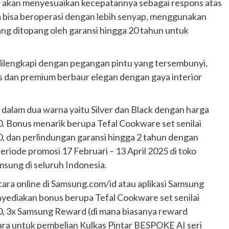
or akan menyesuaikan kecepatannya sebagai respons atas
a bisa beroperasi dengan lebih senyap, menggunakan
 yang ditopang oleh garansi hingga 20 tahun untuk
 dilengkapi dengan pegangan pintu yang tersembunyi,
s dan premium berbaur elegan dengan gaya interior
 dalam dua warna yaitu Silver dan Black dengan harga
. Bonus menarik berupa Tefal Cookware set senilai
, dan perlindungan garansi hingga 2 tahun dengan
iode promosi 17 Februari – 13 April 2025 di toko
msung di seluruh Indonesia.
ara online di Samsung.com/id atau aplikasi Samsung
ediakan bonus berupa Tefal Cookware set senilai
, 3x Samsung Reward (di mana biasanya reward
ara untuk pembelian Kulkas Pintar BESPOKE AI seri