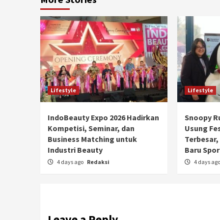
Lifestyle
Lifestyle
IndoBeauty Expo 2026 Hadirkan
Snoopy Ru
Kompetisi, Seminar, dan
Usung Fe
Business Matching untuk
Terbesar, 
Industri Beauty
Baru Spor
4 days ago
Redaksi
4 days ag
Leave a Reply