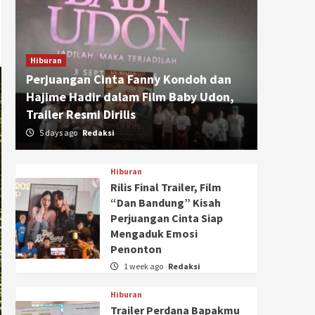
Hiburan
Perjuangan Cinta Fanny Kondoh dan
Hajime Hadir dalam Film Baby Udon,
Trailer Resmi Dirilis
5 days ago
Redaksi
Hiburan
Rilis Final Trailer, Film
“Dan Bandung” Kisah
Perjuangan Cinta Siap
Mengaduk Emosi
Penonton
1 week ago
Redaksi
Hiburan
Trailer Perdana Bapakmu