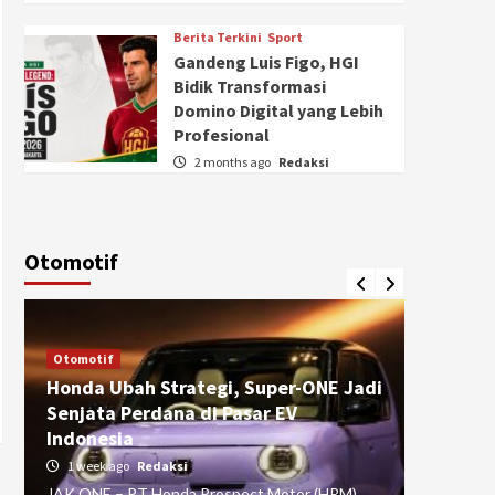
Berita Terkini
Sport
Gandeng Luis Figo, HGI
Bidik Transformasi
Domino Digital yang Lebih
Profesional
2 months ago
Redaksi
Otomotif
Otomotif
Otomotif
Honda Ubah Strategi, Super-ONE Jadi
Diva Is
Senjata Perdana di Pasar EV
pada Ku
Indonesia
Pasuru
1 week ago
Redaksi
4 weeks
JAK ONE – PT Honda Prospect Motor (HPM)
JAK ONE 