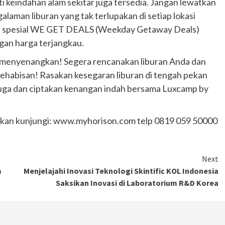
ti keindahan alam sekitar juga tersedia. Jangan lewatkan
aman liburan yang tak terlupakan di setiap lokasi
n spesial WE GET DEALS (Weekday Getaway Deals)
gan harga terjangkau.
an menyenangkan! Segera rencanakan liburan Anda dan
ehabisan! Rasakan kesegaran liburan di tengah pekan
ga dan ciptakan kenangan indah bersama Luxcamp by
silakan kunjungi: www.myhorison.com telp 0819 059 50000
Next
m
Menjelajahi Inovasi Teknologi Skintific KOL Indonesia
Otomotif
Saksikan Inovasi di Laboratorium R&D Korea
Ducati Collezione 100 Debut di
Mugello, Usung 10 Desain Bersejarah
2 months ago
Redaksi
JAK ONE – Perayaan satu abad perjalanan