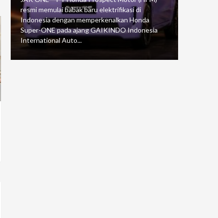
resmi memulai babak baru elektrifikasi di
mengawali
Indonesia dengan memperkenalkan Honda
Putaran 5 
Super-ONE pada ajang GAIKINDO Indonesia
Motorspor
International Auto...
yang...