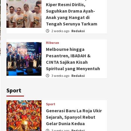
Kiper Resmi Dirilis,
Suguhkan Drama Ayah-
Anak yang Hangat di
Tengah Serunya Tarkam
2 weeks ago
Redaksi
Hiburan
Melbourne hingga
Pesantren, IBADAH &
CINTA Sajikan Kisah
Spiritual yang Menyentuh
3 weeks ago
Redaksi
Sport
Sport
Generasi Baru La Roja Ukir
Sejarah, Spanyol Rebut
Gelar Dunia Kedua
3 weeks ago
Redaksi