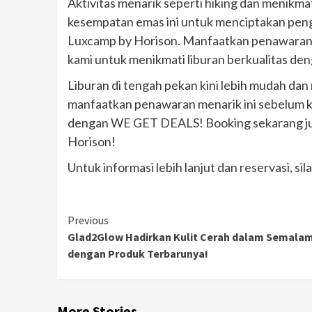
Aktivitas menarik seperti hiking dan menikma
kesempatan emas ini untuk menciptakan pengal
Luxcamp by Horison. Manfaatkan penawara
kami untuk menikmati liburan berkualitas den
Liburan di tengah pekan kini lebih mudah d
manfaatkan penawaran menarik ini sebelum k
dengan WE GET DEALS! Booking sekarang ju
Horison!
Untuk informasi lebih lanjut dan reservasi, 
Continue
Previous
Glad2Glow Hadirkan Kulit Cerah dalam Semala
Reading
dengan Produk Terbarunya!
More Stories