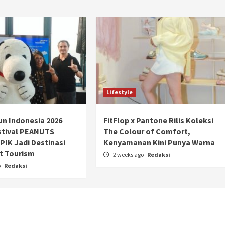
Ducati semakin istimewa dengan peluncuran
Collezione 100, sebuah koleksi motor edisi
terbatas yang mengangkat kembali sejumlah
livery paling...
Lifestyle
n Indonesia 2026
FitFlop x Pantone Rilis Koleksi
stival PEANUTS
The Colour of Comfort,
PIK Jadi Destinasi
Kenyamanan Kini Punya Warna
t Tourism
2 weeks ago
Redaksi
o
Redaksi