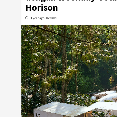
Horison
1 year ago
Redaksi