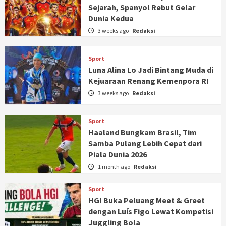
Sejarah, Spanyol Rebut Gelar
Dunia Kedua
3 weeks ago
Redaksi
Sport
Luna Alina Lo Jadi Bintang Muda di
Kejuaraan Renang Kemenpora RI
3 weeks ago
Redaksi
Sport
Haaland Bungkam Brasil, Tim
Samba Pulang Lebih Cepat dari
Piala Dunia 2026
1 month ago
Redaksi
Sport
HGI Buka Peluang Meet & Greet
dengan Luís Figo Lewat Kompetisi
Juggling Bola