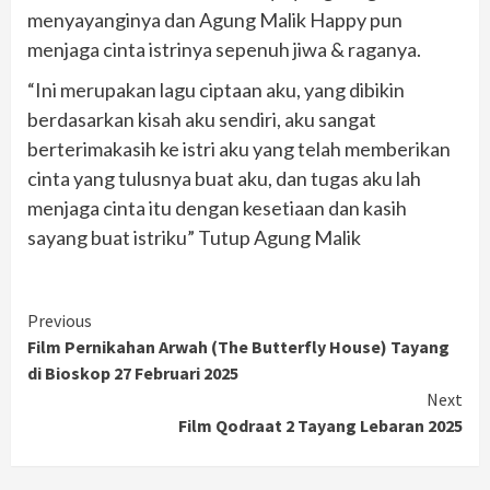
menyayanginya dan Agung Malik Happy pun
menjaga cinta istrinya sepenuh jiwa & raganya.
“Ini merupakan lagu ciptaan aku, yang dibikin
berdasarkan kisah aku sendiri, aku sangat
berterimakasih ke istri aku yang telah memberikan
cinta yang tulusnya buat aku, dan tugas aku lah
menjaga cinta itu dengan kesetiaan dan kasih
sayang buat istriku” Tutup Agung Malik
Continue
Previous
Film Pernikahan Arwah (The Butterfly House) Tayang
Reading
di Bioskop 27 Februari 2025
Next
Film Qodraat 2 Tayang Lebaran 2025