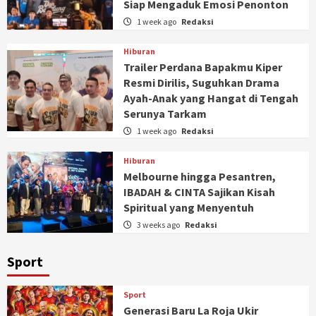
Siap Mengaduk Emosi Penonton
1 week ago
Redaksi
Hiburan
Trailer Perdana Bapakmu Kiper
Resmi Dirilis, Suguhkan Drama
Ayah-Anak yang Hangat di Tengah
Serunya Tarkam
1 week ago
Redaksi
Hiburan
Melbourne hingga Pesantren,
IBADAH & CINTA Sajikan Kisah
Spiritual yang Menyentuh
3 weeks ago
Redaksi
Sport
Sport
Generasi Baru La Roja Ukir