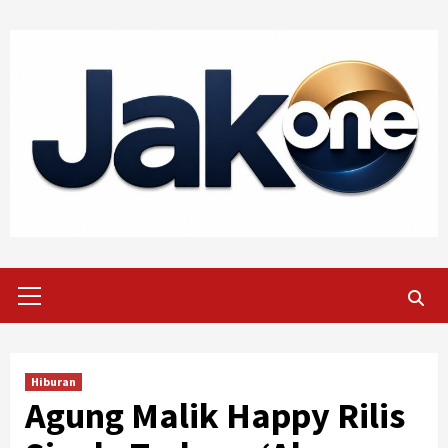
Skip
to
content
Primary
Menu
Hiburan
Agung Malik Happy Rilis