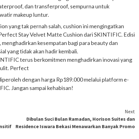
aterproof, dan transferproof, sempurna untuk
watir makeup luntur.
hion yang tak pernah salah, cushion ini mengingatkan
Perfect Stay Velvet Matte Cushion dari SKINTIFIC. Edisi
as, menghadirkan kesempatan bagi para beauty dan
ial yang tidak akan hadir kembali.
SKINTIFIC terus berkomitmen menghadirkan inovasi yang
lit. Perfect
diperoleh dengan harga Rp189.000 melalui platform e-
FIC. Jangan sampai kehabisan!
Otomotif
Next
Ducati Collezione 100 Debut di
Dibulan Suci Bulan Ramadan, Horison Suites dan
Mugello, Usung 10 Desain Bersejarah
sitif
Residence Iswara Bekasi Menawarkan Banyak Promo
2 months ago
Redaksi
JAK ONE – Perayaan satu abad perjalanan