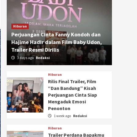
Hiburan
Perjuangan Cinta Fanny Kondoh dan
Hajime Hadir dalam Film Baby Udon,
Trailer Resmi Dirilis
3 days ago
Redaksi
Hiburan
Rilis Final Trailer, Film
“Dan Bandung” Kisah
Perjuangan Cinta Siap
Mengaduk Emosi
Penonton
1 week ago
Redaksi
Hiburan
Trailer Perdana Bapakmu