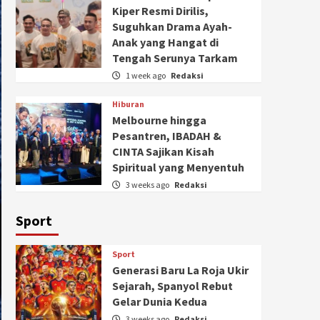
Kiper Resmi Dirilis,
Suguhkan Drama Ayah-
Anak yang Hangat di
Tengah Serunya Tarkam
1 week ago
Redaksi
Hiburan
Melbourne hingga
Pesantren, IBADAH &
CINTA Sajikan Kisah
Spiritual yang Menyentuh
3 weeks ago
Redaksi
Sport
Sport
Generasi Baru La Roja Ukir
Sejarah, Spanyol Rebut
Gelar Dunia Kedua
3 weeks ago
Redaksi