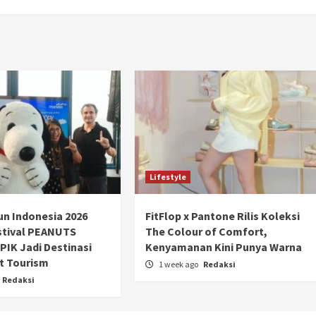
Ducati semakin istimewa dengan peluncuran
Collezione 100, sebuah koleksi motor edisi
terbatas yang mengangkat kembali sejumlah
livery paling...
Lifestyle
n Indonesia 2026
FitFlop x Pantone Rilis Koleksi
stival PEANUTS
The Colour of Comfort,
PIK Jadi Destinasi
Kenyamanan Kini Punya Warna
t Tourism
1 week ago
Redaksi
Redaksi