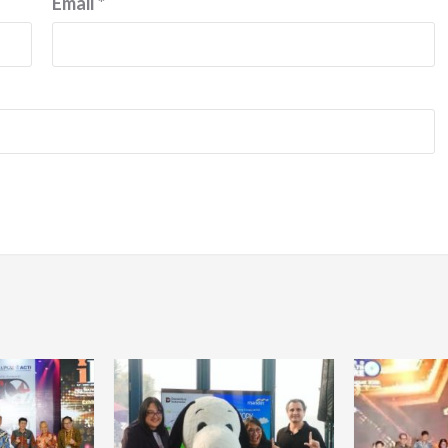
Email
*