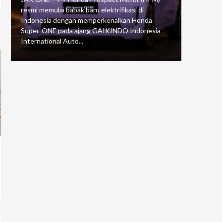
resmi memulai babak baru elektrifikasi di
mengawali
Indonesia dengan memperkenalkan Honda
Putaran 5 
Super-ONE pada ajang GAIKINDO Indonesia
Motorspor
International Auto...
yang...