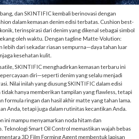
bang, dan SKINTIFIC kembali berinovasi dengan
ion dalam kemasan denim edisi terbatas. Cushion best-
 ikonik, terinspirasi dari denim yang dikenal sebagai simbol
k lekang oleh waktu. Dengan tagline Matte-Volution:
 lebih dari sekadar riasan sempurna—daya tahan luar
njaga kesehatan kulit.
rsatile, SKINTIFIC menghadirkan kemasan terbaru ini
 kepercayaan diri—seperti denim yang selalu menjadi
si. Nilai inilah yang diusung SKINTIFIC dalam edisi
n tidak hanya memberikan tampilan yang flawless, tetapi
formula ringan dan hasil akhir matte yang tahan lama.
ian Anda, tetapi juga dalam rutinitas kecantikan Anda.
ion ini mampu menyamarkan noda hitam dan
p. Teknologi Smart Oil Control memastikan wajah bebas
 sementara 3D Film Forming Agent membentuk lapisan