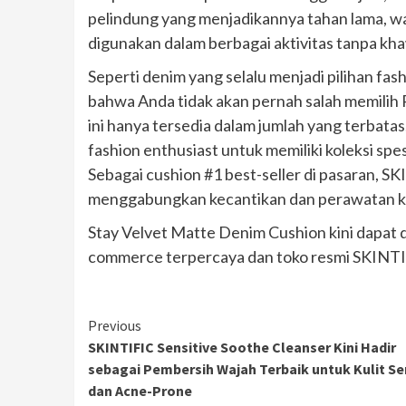
pelindung yang menjadikannya tahan lama, w
digunakan dalam berbagai aktivitas tanpa kha
Seperti denim yang selalu menjadi pilihan fas
bahwa Anda tidak akan pernah salah memilih 
ini hanya tersedia dalam jumlah yang terbat
fashion enthusiast untuk memiliki koleksi spes
Sebagai cushion #1 best-seller di pasaran, 
menggabungkan kecantikan dan perawatan ku
Stay Velvet Matte Denim Cushion kini dapat 
commerce terpercaya dan toko resmi SKINTI
Continue
Previous
SKINTIFIC Sensitive Soothe Cleanser Kini Hadir
Reading
sebagai Pembersih Wajah Terbaik untuk Kulit Sen
dan Acne-Prone