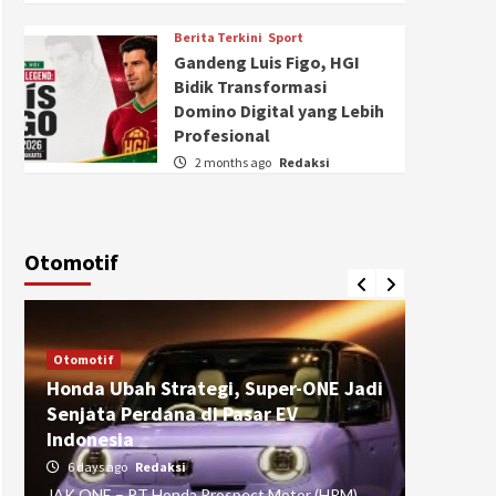
Berita Terkini
Sport
Gandeng Luis Figo, HGI
Bidik Transformasi
Domino Digital yang Lebih
Profesional
2 months ago
Redaksi
Otomotif
Otomotif
Otomotif
Honda Ubah Strategi, Super-ONE Jadi
Diva Is
Senjata Perdana di Pasar EV
pada Ku
Indonesia
Pasuru
6 days ago
Redaksi
4 weeks
JAK ONE – PT Honda Prospect Motor (HPM)
JAK ONE 