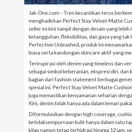
Jak-One.com – Tren kecantikan terus berkem
menghadirkan Perfect Stay Velvet Matte Cush
seller ini kini tampil dengan desain yang lebih
ketangguhan, fleksibilitas, dan gaya yang ta
Perfection Unleashed, produk ini menawarkan
biasa serta kandungan skincare aktif yang me
Terinspirasi oleh denim yang timeless dan ve
sebagai simbol keberanian, ekspresi diri, dan
bagian dari fashion statement berbagai genera
spesial ini. Perfect Stay Velvet Matte Cushio
juga memastikan kenyamanan seharian dengan 
Kini, denim tidak hanya ada dalam lemari paka
Diformulasikan dengan high coverage, cush
ketidaksempurnaan kulit hanya dalam satu ta
kilap namun tetap terhidrasi hingga 12 jam,