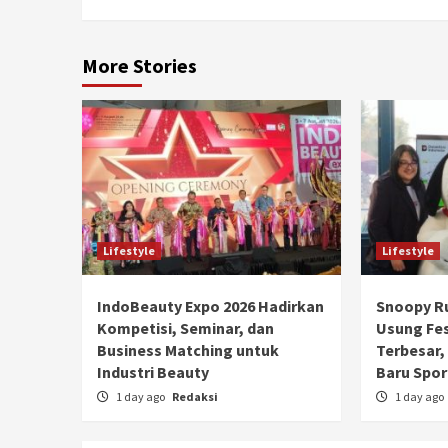
More Stories
Lifestyle
Lifestyle
IndoBeauty Expo 2026 Hadirkan
Snoopy Ru
Kompetisi, Seminar, dan
Usung Fe
Business Matching untuk
Terbesar, 
Industri Beauty
Baru Spor
1 day ago
Redaksi
1 day ago