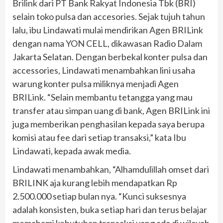
Brilink dari PT Bank Rakyat Indonesia Tbk (BRI)
selain toko pulsa dan accesories. Sejak tujuh tahun
lalu, ibu Lindawati mulai mendirikan Agen BRILink
dengan nama YON CELL, dikawasan Radio Dalam
Jakarta Selatan. Dengan berbekal konter pulsa dan
accessories, Lindawati menambahkan lini usaha
warung konter pulsa miliknya menjadi Agen
BRILink. “Selain membantu tetangga yang mau
transfer atau simpan uang di bank, Agen BRILink ini
juga memberikan penghasilan kepada saya berupa
komisi atau fee dari setiap transaksi,” kata Ibu
Lindawati, kepada awak media.
Lindawati menambahkan, “Alhamdulillah omset dari
BRILINK aja kurang lebih mendapatkan Rp
2.500.000 setiap bulan nya. “Kunci suksesnya
adalah konsisten, buka setiap hari dan terus belajar
memahami kebutuhan transaksi yang ada di wilayah