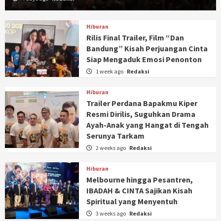
Hiburan
Rilis Final Trailer, Film “Dan
Bandung” Kisah Perjuangan Cinta
Siap Mengaduk Emosi Penonton
1 week ago
Redaksi
Hiburan
Trailer Perdana Bapakmu Kiper
Resmi Dirilis, Suguhkan Drama
Ayah-Anak yang Hangat di Tengah
Serunya Tarkam
2 weeks ago
Redaksi
Hiburan
Melbourne hingga Pesantren,
IBADAH & CINTA Sajikan Kisah
Spiritual yang Menyentuh
3 weeks ago
Redaksi