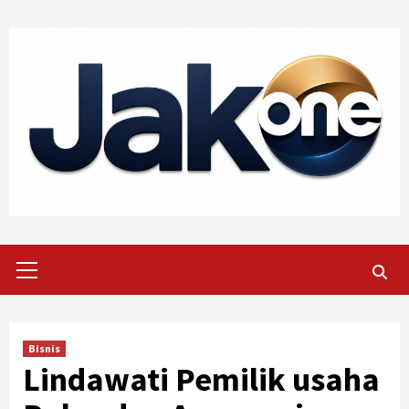
Skip
to
content
Primary
Menu
Bisnis
Lindawati Pemilik usaha