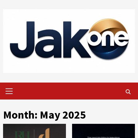
Skip
to
content
Primary
Menu
Month:
May 2025