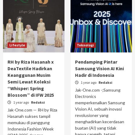
Lifestyle
Teknologi
RH by Riza Hasanah x
Pendamping Pintar
DeaTextile Hadirkan
Samsung Vision AI Kini
Keanggunan Musim
Hadir di Indonesia
Semi Lewat Koleksi
1 year ago
Redaksi
“Whisper: Spring
Jak-One.com -;Samsung
Blossom” di IFW 2025
Electronics
1 year ago
Redaksi
memperkenalkan Samsung
Vision AI, sebuah inovasi
Jak-One.com — RH by Riza
revolusioner yang
Hasanah sukses tampil
menghadirkan kecerdasan
memukau di panggung
buatan (AI) yang tidak
Indonesia Fashion Week
hanya canggih, tetapi...