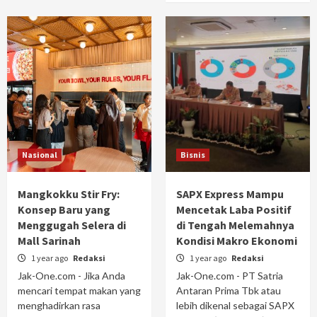
Nasional
Bisnis
Mangkokku Stir Fry:
SAPX Express Mampu
Konsep Baru yang
Mencetak Laba Positif
Menggugah Selera di
di Tengah Melemahnya
Mall Sarinah
Kondisi Makro Ekonomi
1 year ago
Redaksi
1 year ago
Redaksi
Jak-One.com - Jika Anda
Jak-One.com - PT Satria
mencari tempat makan yang
Antaran Prima Tbk atau
menghadirkan rasa
lebih dikenal sebagai SAPX