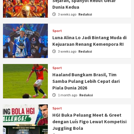
Sejarah, Spanyol Rebut Gelar
Dunia Kedua
3 weeks ago
Redaksi
Sport
Luna Alina Lo Jadi Bintang Muda di
Kejuaraan Renang Kemenpora RI
3 weeks ago
Redaksi
Sport
Haaland Bungkam Brasil, Tim
Samba Pulang Lebih Cepat dari
Piala Dunia 2026
1 month ago
Redaksi
Sport
HGI Buka Peluang Meet & Greet
dengan Luís Figo Lewat Kompetisi
Juggling Bola