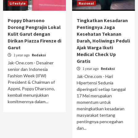
Lifestyle
Nasional
Poppy Dharsono
Tingkatkan Kesadaran
Dorong Pengrajin Lokal
Pentingnya Jaga
Kulit Garut dengan
Kesehatan Tekanan
Dirikan Piazza Firenze di
Darah, Holiwings Peduli
Garut
Ajak Warga Ikuti
Medical Check Up
1 year ago
Redaksi
Gratis
Jak-One.com - Desainer
1 year ago
Redaksi
senior dan Indonesia
Fashion Week (IFW)
Jak-One.com - Hari
President & Chairman of
Hipertensi Sedunia
Appmi, Poppy Dharsono,
diperingati setiap tanggal
kembali menunjukkan
17 Mei merupakan
komitmennya dalam...
momentum untuk
meningkatkan kesadaran
masyarakat tentang
pentingnya pencegahan
dan...