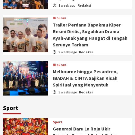
1 week ago
Redaksi
Hiburan
Trailer Perdana Bapakmu Kiper
Resmi Dirilis, Suguhkan Drama
Ayah-Anak yang Hangat di Tengah
Serunya Tarkam
2 weeks ago
Redaksi
Hiburan
Melbourne hingga Pesantren,
IBADAH & CINTA Sajikan Kisah
Spiritual yang Menyentuh
3 weeks ago
Redaksi
Sport
Sport
Generasi Baru La Roja Ukir