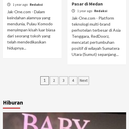
Pasar di Medan
1 year ago
Redaksi
1 year ago
Redaksi
Jak-One.com - Dalam
keindahan alamnya yang
Jak-One.com - Platform
mendunia, Pulau Komodo
teknologi multi-brand
menyimpan kisah luar biasa
perhotelan terbesar di Asia
dari seorang tokoh yang
Tenggara, RedDoorz,
telah mendedikasikan
mencatat pertumbuhan
hidupnya...
positif di wilayah Sumatera
Utara (Sumut) sepanjang...
Posts
1
2
3
4
Next
navigation
Hiburan