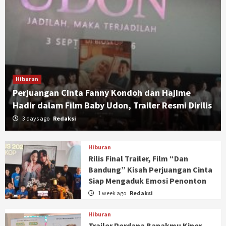
Hiburan
Perjuangan Cinta Fanny Kondoh dan Hajime
Hadir dalam Film Baby Udon, Trailer Resmi Dirilis
3 days ago
Redaksi
Hiburan
Rilis Final Trailer, Film “Dan
Bandung” Kisah Perjuangan Cinta
Siap Mengaduk Emosi Penonton
1 week ago
Redaksi
Hiburan
Trailer Perdana Bapakmu Kiper