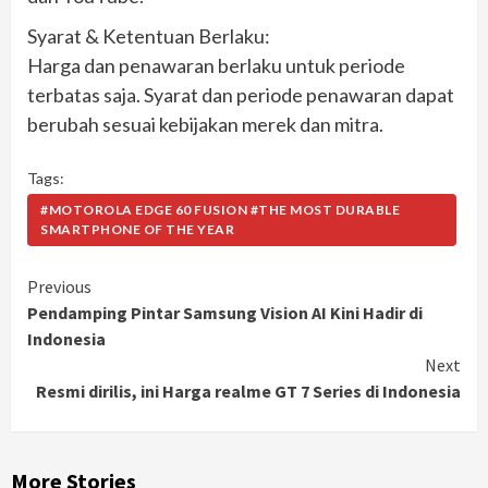
Syarat & Ketentuan Berlaku:
Harga dan penawaran berlaku untuk periode
terbatas saja. Syarat dan periode penawaran dapat
berubah sesuai kebijakan merek dan mitra.
Tags:
#MOTOROLA EDGE 60 FUSION #THE MOST DURABLE
SMARTPHONE OF THE YEAR
Continue
Previous
Pendamping Pintar Samsung Vision AI Kini Hadir di
Reading
Indonesia
Next
Resmi dirilis, ini Harga realme GT 7 Series di Indonesia
More Stories