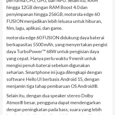
performa CPU, GPU, dan NPU. Selain itu, RAM
hingga 12GB dengan RAM Boost 4.0 dan
penyimpanan hingga 256GB, motorola edge 60
FUSION menjadikan lebih leluasa untuk hiburan,
film, lagu, aplikasi, dan game.
motorola edge 60 FUSION didukung daya baterai
berkapasitas 5500 mAh, yang menyertakan pengisi
daya TurboPower™ 68W untuk pengisian daya
yang cepat. Hanya perlu waktu 9 menit untuk
mengisi penuh baterai sebelum digunakan
seharian. Smartphone ini juga dilengkapi dengan
software Hello UI berbasis Android 15, dengan
menjamin tiga tahap pembaruan OS Android®.
Selain itu, dengan dua speaker stereo Dolby
Atmos® besar, pengguna dapat mendengarkan
dengan peningkatan pada bass, suara yang lebih