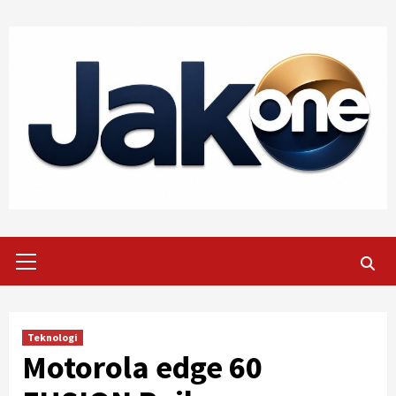
Skip
to
content
Primary
Menu
Teknologi
Motorola edge 60