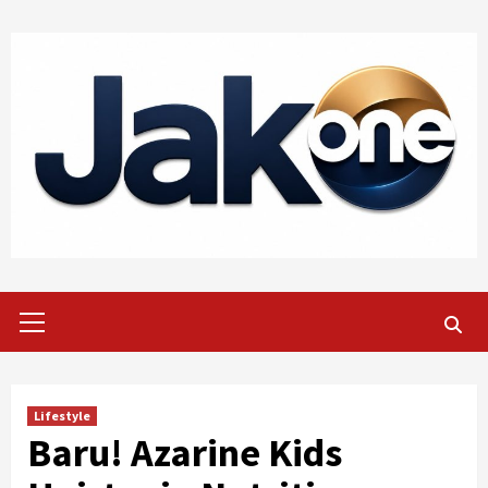
Skip
to
content
Primary
Menu
Lifestyle
Baru! Azarine Kids