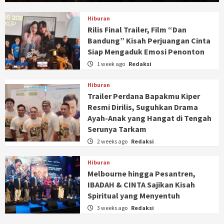
Hiburan
Rilis Final Trailer, Film “Dan
Bandung” Kisah Perjuangan Cinta
Siap Mengaduk Emosi Penonton
1 week ago
Redaksi
Hiburan
Trailer Perdana Bapakmu Kiper
Resmi Dirilis, Suguhkan Drama
Ayah-Anak yang Hangat di Tengah
Serunya Tarkam
2 weeks ago
Redaksi
Hiburan
Melbourne hingga Pesantren,
IBADAH & CINTA Sajikan Kisah
Spiritual yang Menyentuh
3 weeks ago
Redaksi