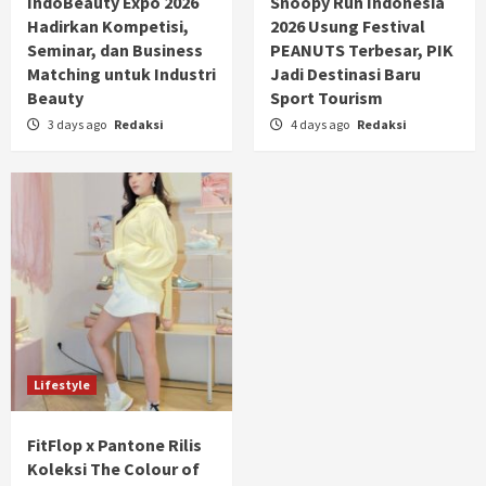
IndoBeauty Expo 2026
Snoopy Run Indonesia
Hadirkan Kompetisi,
2026 Usung Festival
Seminar, dan Business
PEANUTS Terbesar, PIK
Matching untuk Industri
Jadi Destinasi Baru
Beauty
Sport Tourism
3 days ago
Redaksi
4 days ago
Redaksi
Lifestyle
FitFlop x Pantone Rilis
Koleksi The Colour of