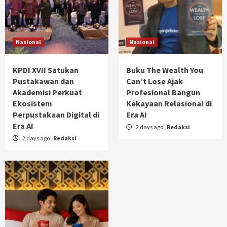
Nasional
Nasional
KPDI XVII Satukan
Buku The Wealth You
Pustakawan dan
Can’t Lose Ajak
Akademisi Perkuat
Profesional Bangun
Ekosistem
Kekayaan Relasional di
Perpustakaan Digital di
Era AI
Era AI
2 days ago
Redaksi
2 days ago
Redaksi