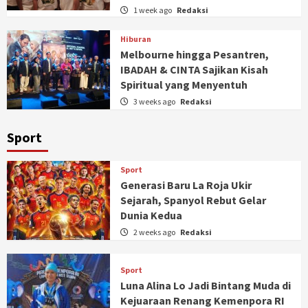
1 week ago
Redaksi
Hiburan
Melbourne hingga Pesantren,
IBADAH & CINTA Sajikan Kisah
Spiritual yang Menyentuh
3 weeks ago
Redaksi
Sport
Sport
Generasi Baru La Roja Ukir
Sejarah, Spanyol Rebut Gelar
Dunia Kedua
2 weeks ago
Redaksi
Sport
Luna Alina Lo Jadi Bintang Muda di
Kejuaraan Renang Kemenpora RI