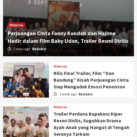
Hiburan
Perjuangan Cinta Fanny Kondoh dan Hajime
Hadir dalam Film Baby Udon, Trailer Resmi Dirilis
2 days ago
Redaksi
Hiburan
Rilis Final Trailer, Film “Dan
Bandung” Kisah Perjuangan Cinta
Siap Mengaduk Emosi Penonton
1 week ago
Redaksi
Hiburan
Trailer Perdana Bapakmu Kiper
Resmi Dirilis, Suguhkan Drama
Ayah-Anak yang Hangat di Tengah
Serunya Tarkam