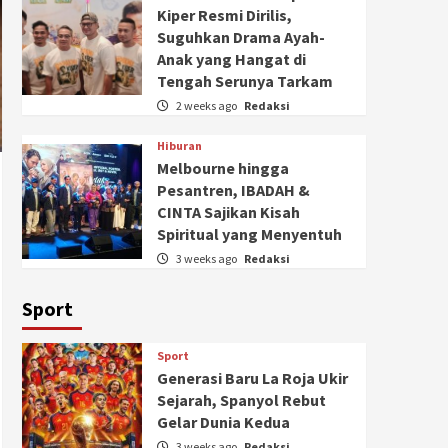
Kiper Resmi Dirilis,
Suguhkan Drama Ayah-
Anak yang Hangat di
Tengah Serunya Tarkam
2 weeks ago
Redaksi
Hiburan
Melbourne hingga
Pesantren, IBADAH &
CINTA Sajikan Kisah
Spiritual yang Menyentuh
3 weeks ago
Redaksi
Sport
Sport
Generasi Baru La Roja Ukir
Sejarah, Spanyol Rebut
Gelar Dunia Kedua
3 weeks ago
Redaksi