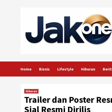
Skip
to
content
Home
Bisnis
Lifestyle
Hiburan
Berit
Hiburan
Trailer dan Poster 
Sial Resmi Dirilis