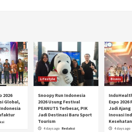
Lifestyle
Bisnis
o 2026
Snoopy Run Indonesia
IndoHealt
si Global,
2026 Usung Festival
Expo 2026 
 Indonesia
PEANUTS Terbesar, PIK
Jadi Ajang
ufaktur
Jadi Destinasi Baru Sport
Inovasi Ind
Tourism
Kesehatan
ksi
4 days ago
Redaksi
4 days ago