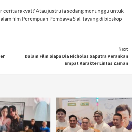
cerita rakyat? Atau justru ia sedang menunggu untuk
alam film Perempuan Pembawa Sial, tayang di bioskop
Next
ver
Dalam Film Siapa Dia Nicholas Saputra Perankan
Empat Karakter Lintas Zaman
Otomotif
Ducati Collezione 100 Debut di
Mugello, Usung 10 Desain Bersejarah
2 months ago
Redaksi
JAK ONE – Perayaan satu abad perjalanan