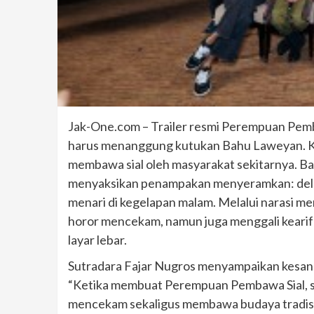
Jak-One.com – Trailer resmi Perempuan Pemb
harus menanggung kutukan Bahu Laweyan. Keh
membawa sial oleh masyarakat sekitarnya. Ba
menyaksikan penampakan menyeramkan: delma
menari di kegelapan malam. Melalui narasi m
horor mencekam, namun juga menggali kearifan
layar lebar.
Sutradara Fajar Nugros menyampaikan kesann
“Ketika membuat Perempuan Pembawa Sial, 
mencekam sekaligus membawa budaya tradisi