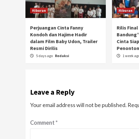
Hiburan
Hiburan
Perjuangan Cinta Fanny
Rilis Fina
Kondoh dan Hajime Hadir
Bandung”
dalam Film Baby Udon, Trailer
Cinta Sia
Resmi Dirilis
Penonto
5 days ago
Redaksi
1 week ag
Leave a Reply
Your email address will not be published.
Requ
Comment
*