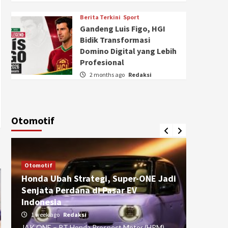
Berita Terkini
Sport
Gandeng Luis Figo, HGI
Bidik Transformasi
Domino Digital yang Lebih
Profesional
2 months ago
Redaksi
Otomotif
Otomotif
Otomotif
Honda Ubah Strategi, Super-ONE Jadi
Diva Is
Senjata Perdana di Pasar EV
pada Ku
Indonesia
Pasuru
1 week ago
Redaksi
4 weeks
JAK ONE – PT Honda Prospect Motor (HPM)
JAK ONE 