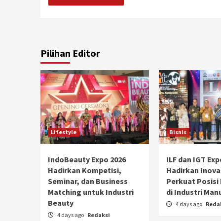
Pilihan Editor
Lifestyle
Bisnis
IndoBeauty Expo 2026
ILF dan IGT Exp
Hadirkan Kompetisi,
Hadirkan Inova
Seminar, dan Business
Perkuat Posisi
Matching untuk Industri
di Industri Man
Beauty
4 days ago
Reda
4 days ago
Redaksi