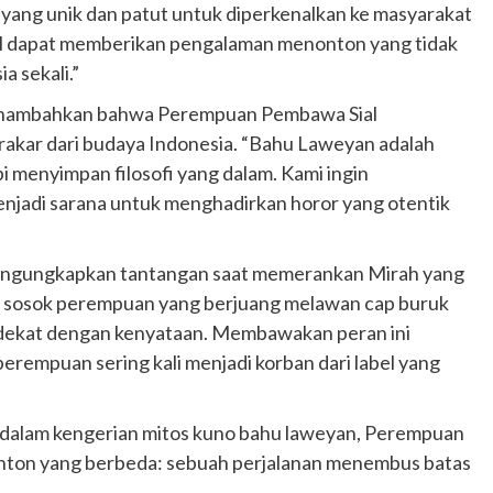
t yang unik dan patut untuk diperkenalkan ke masyarakat
l dapat memberikan pengalaman menonton yang tidak
 sekali.”
menambahkan bahwa Perempuan Pembawa Sial
akar dari budaya Indonesia. “Bahu Laweyan adalah
pi menyimpan filosofi yang dalam. Kami ingin
enjadi sarana untuk menghadirkan horor yang otentik
engungkapkan tantangan saat memerankan Mirah yang
h sosok perempuan yang berjuang melawan cap buruk
t dekat dengan kenyataan. Membawakan peran ini
rempuan sering kali menjadi korban dari label yang
s dalam kengerian mitos kuno bahu laweyan, Perempuan
ton yang berbeda: sebuah perjalanan menembus batas