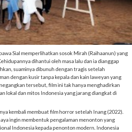
awa Sial memperlihatkan sosok Mirah (Raihaanun) yang
idupannya dihantui oleh masa lalu dan ia dianggap
hkan, suaminya dibunuh dengan tragis setelah
n dengan kusir tanpa kepala dan kain laweyan yang
enegangkan tersebut, film ini tak hanya menghadirkan
 lokal dan mitos Indonesia yang jarang diangkat di
ya kembali membuat film horror setelah Inang (2022).
saya ingin membentuk pengalaman menonton yang
onal Indonesia kepada penonton modern. Indonesia