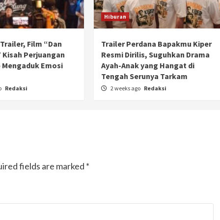
Ducati semakin istimewa dengan peluncuran
Hiburan
Collezione 100, sebuah koleksi motor edisi
terbatas yang mengangkat kembali sejumlah
livery paling...
l Trailer, Film “Dan
Trailer Perdana Bapakmu Kiper
 Kisah Perjuangan
Resmi Dirilis, Suguhkan Drama
p Mengaduk Emosi
Ayah-Anak yang Hangat di
n
Tengah Serunya Tarkam
o
Redaksi
2 weeks ago
Redaksi
ired fields are marked
*