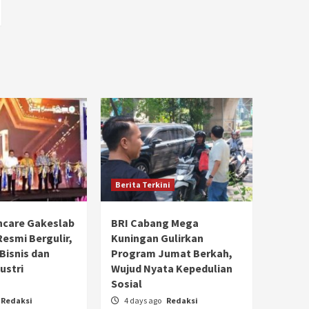
Berita Terkini
hcare Gakeslab
BRI Cabang Mega
Resmi Bergulir,
Kuningan Gulirkan
 Bisnis dan
Program Jumat Berkah,
ustri
Wujud Nyata Kepedulian
Sosial
Redaksi
4 days ago
Redaksi