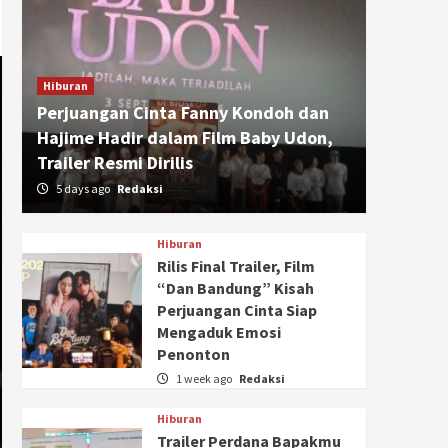
Hiburan
Perjuangan Cinta Fanny Kondoh dan
Hajime Hadir dalam Film Baby Udon,
Trailer Resmi Dirilis
5 days ago
Redaksi
Hiburan
Rilis Final Trailer, Film
“Dan Bandung” Kisah
Perjuangan Cinta Siap
Mengaduk Emosi
Penonton
1 week ago
Redaksi
Hiburan
Trailer Perdana Bapakmu