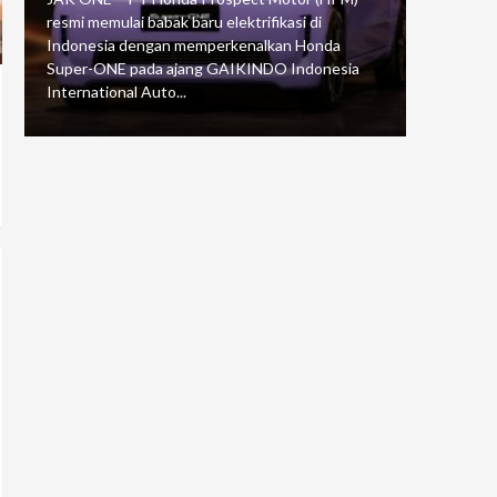
resmi memulai babak baru elektrifikasi di
mengawali
Indonesia dengan memperkenalkan Honda
Putaran 5 
Super-ONE pada ajang GAIKINDO Indonesia
Motorspor
International Auto...
yang...