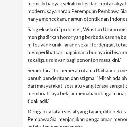
memiliki banyak sekali mitos dan cerita rakya
modern, saya harap Perempuan Pembawa Sia
hanya mencekam, namun otentik dan Indonesia
Sang eksekutif produser, Winston Utomo 
menghadirkan horor yang berbeda karena ber
mitos yang unik, jarang sekali terdengar, teta
memperlihatkan bagaimana budaya ini bisa m
sekaligus relevan bagi penonton masa kini.”
Sementara itu, pemeran utama Raihaanun m
penuh penderitaan dan stigma. “Mirah adala
dari masyarakat, sesuatu yang terasa sanga
membuat saya belajar memahami bagaimana pe
tidak adil.”
Dengan catatan sosial yang tajam, dibungku
Pembawa Sial menjanjikan pengalaman menon
ketakutan dan prasangka.