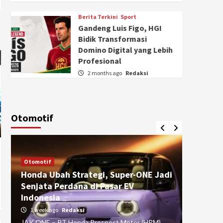
Berita Terkini
Sport
Gandeng Luis Figo, HGI
Bidik Transformasi
Domino Digital yang Lebih
Profesional
2 months ago
Redaksi
Otomotif
Otomotif
Otomotif
Honda Ubah Strategi, Super-ONE Jadi
Diva Is
Senjata Perdana di Pasar EV
pada Ku
Indonesia
Pasuru
1 week ago
Redaksi
4 weeks
JAK ONE – PT Honda Prospect Motor (HPM)
JAK ONE 