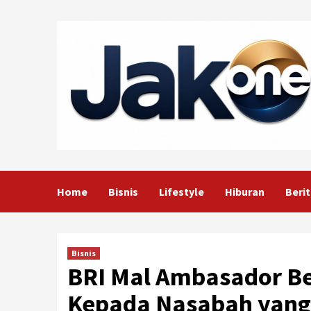
Skip
to
content
Home
Bisnis
Lifestyle
Hiburan
Berit
Bisnis
BRI Mal Ambasador B
Kepada Nasabah yang 