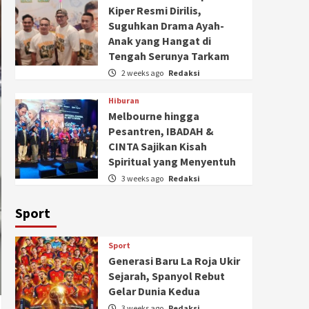
Kiper Resmi Dirilis,
Suguhkan Drama Ayah-
Anak yang Hangat di
Tengah Serunya Tarkam
2 weeks ago
Redaksi
Hiburan
Melbourne hingga
Pesantren, IBADAH &
CINTA Sajikan Kisah
Spiritual yang Menyentuh
3 weeks ago
Redaksi
Sport
Sport
Generasi Baru La Roja Ukir
Sejarah, Spanyol Rebut
Gelar Dunia Kedua
3 weeks ago
Redaksi