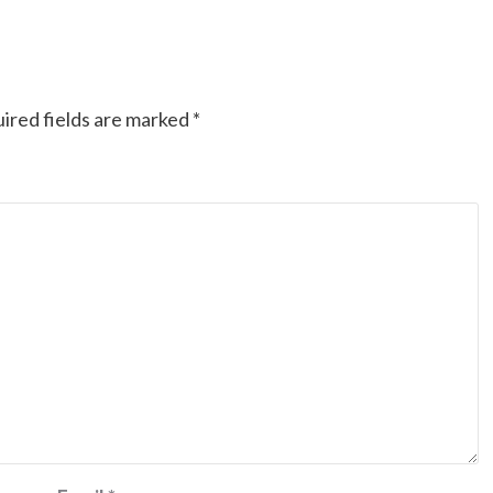
Ducati semakin istimewa dengan peluncuran
Collezione 100, sebuah koleksi motor edisi
terbatas yang mengangkat kembali sejumlah
livery paling...
ired fields are marked
*