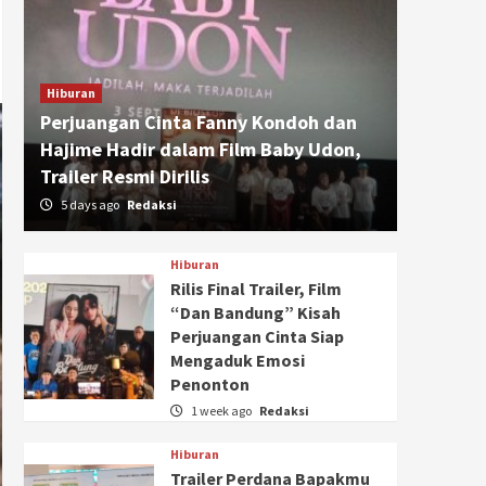
Hiburan
Perjuangan Cinta Fanny Kondoh dan
Hajime Hadir dalam Film Baby Udon,
Trailer Resmi Dirilis
5 days ago
Redaksi
Hiburan
Rilis Final Trailer, Film
“Dan Bandung” Kisah
Perjuangan Cinta Siap
Mengaduk Emosi
Penonton
1 week ago
Redaksi
Hiburan
Trailer Perdana Bapakmu