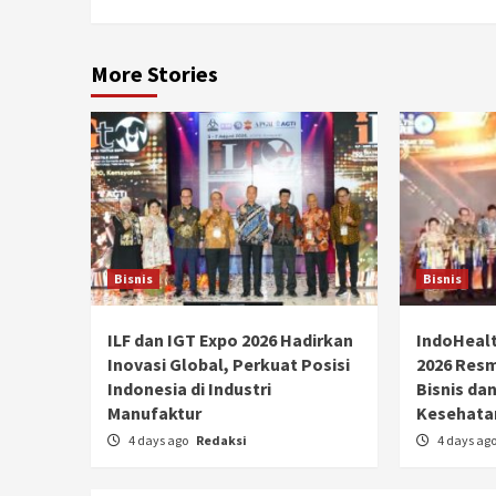
More Stories
Bisnis
Bisnis
ILF dan IGT Expo 2026 Hadirkan
IndoHealt
Inovasi Global, Perkuat Posisi
2026 Resmi
Indonesia di Industri
Bisnis dan
Manufaktur
Kesehata
4 days ago
Redaksi
4 days ag