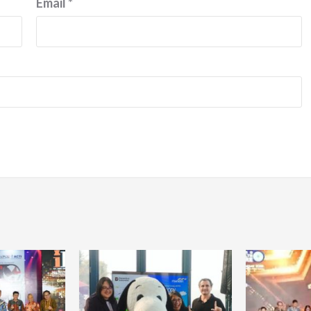
Email
*