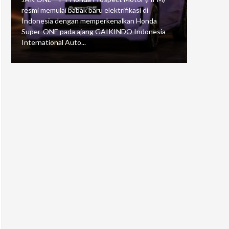
resmi memulai babak baru elektrifikasi di
mengawali
Indonesia dengan memperkenalkan Honda
Putaran 5 
Super-ONE pada ajang GAIKINDO Indonesia
Motorspor
International Auto...
yang...