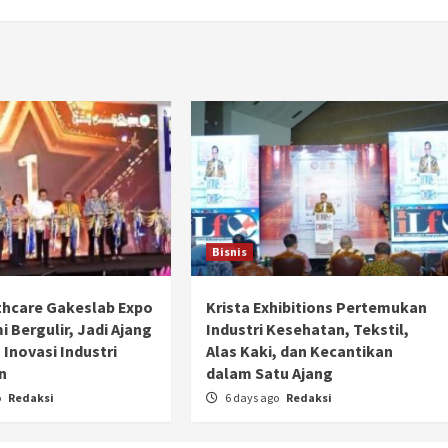
Bisnis
hcare Gakeslab Expo
Krista Exhibitions Pertemukan
 Bergulir, Jadi Ajang
Industri Kesehatan, Tekstil,
Otomotif
 Inovasi Industri
Alas Kaki, dan Kecantikan
Ducati Collezione 100 Debut di
n
dalam Satu Ajang
Mugello, Usung 10 Desain Bersejarah
o
Redaksi
6 days ago
Redaksi
2 months ago
Redaksi
JAK ONE – Perayaan satu abad perjalanan