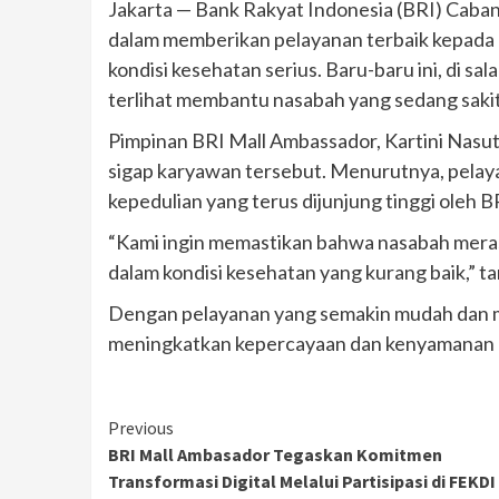
Jakarta — Bank Rakyat Indonesia (BRI) Cab
dalam memberikan pelayanan terbaik kepada
kondisi kesehatan serius. Baru-baru ini, di 
terlihat membantu nasabah yang sedang sakit
Pimpinan BRI Mall Ambassador, Kartini Nasu
sigap karyawan tersebut. Menurutnya, pelayan
kepedulian yang terus dijunjung tinggi oleh B
“Kami ingin memastikan bahwa nasabah mera
dalam kondisi kesehatan yang kurang baik,” 
Dengan pelayanan yang semakin mudah dan m
meningkatkan kepercayaan dan kenyamanan 
Continue
Previous
BRI Mall Ambasador Tegaskan Komitmen
Reading
Transformasi Digital Melalui Partisipasi di FEKDI