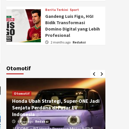
Berita Terkini
Sport
Gandeng Luis Figo, HGI
Bidik Transformasi
Domino Digital yang Lebih
Profesional
2 months ago
Redaksi
Otomotif
Otomotif
Otomotif
Honda Ubah Strategi, Super-ONE Jadi
Diva Is
Senjata Perdana di Pasar EV
pada Ku
Indonesia
Pasuru
6 days ago
Redaksi
4 weeks
JAK ONE – PT Honda Prospect Motor (HPM)
JAK ONE 