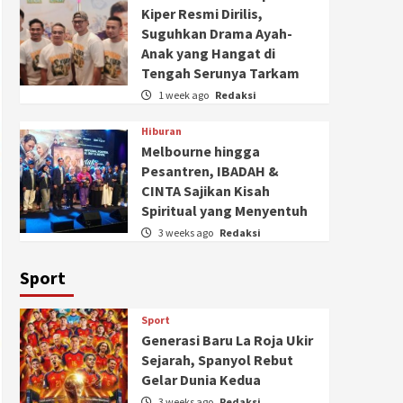
Kiper Resmi Dirilis,
Suguhkan Drama Ayah-
Anak yang Hangat di
Tengah Serunya Tarkam
1 week ago
Redaksi
Hiburan
Melbourne hingga
Pesantren, IBADAH &
CINTA Sajikan Kisah
Spiritual yang Menyentuh
3 weeks ago
Redaksi
Sport
Sport
Generasi Baru La Roja Ukir
Sejarah, Spanyol Rebut
Gelar Dunia Kedua
3 weeks ago
Redaksi