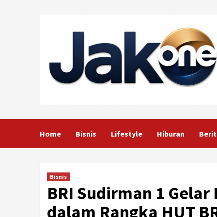
Skip
to
content
Home
Bisnis
Lifestyle
Hiburan
Berit
Bisnis
BRI Sudirman 1 Gelar 
dalam Rangka HUT BR