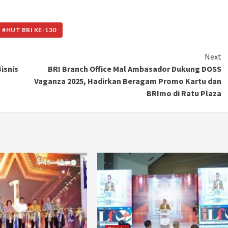
 #HUT BRI KE-130
Next
isnis
BRI Branch Office Mal Ambasador Dukung DOSS
Vaganza 2025, Hadirkan Beragam Promo Kartu dan
BRImo di Ratu Plaza
Otomotif
Ducati Collezione 100 Debut di
Mugello, Usung 10 Desain Bersejarah
2 months ago
Redaksi
JAK ONE – Perayaan satu abad perjalanan