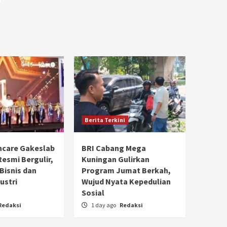
Berita Terkini
hcare Gakeslab
BRI Cabang Mega
Resmi Bergulir,
Kuningan Gulirkan
 Bisnis dan
Program Jumat Berkah,
ustri
Wujud Nyata Kepedulian
Sosial
Redaksi
1 day ago
Redaksi