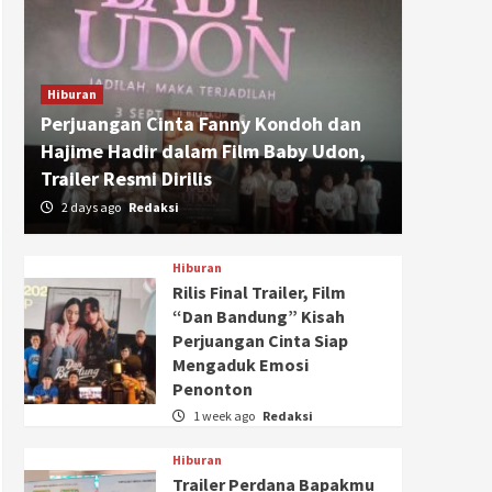
Hiburan
Perjuangan Cinta Fanny Kondoh dan
Hajime Hadir dalam Film Baby Udon,
Trailer Resmi Dirilis
2 days ago
Redaksi
Hiburan
Rilis Final Trailer, Film
“Dan Bandung” Kisah
Perjuangan Cinta Siap
Mengaduk Emosi
Penonton
1 week ago
Redaksi
Hiburan
Trailer Perdana Bapakmu