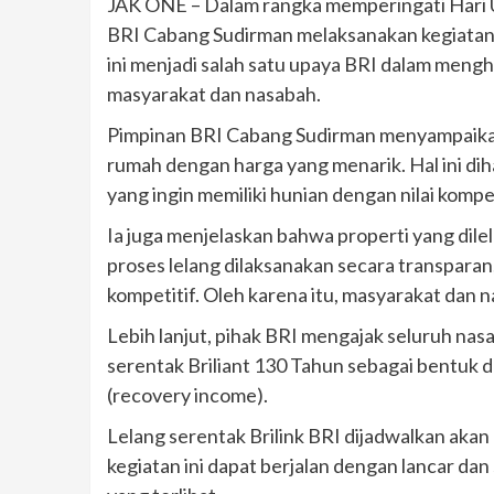
JAK ONE – Dalam rangka memperingati Hari U
BRI Cabang Sudirman melaksanakan kegiatan l
ini menjadi salah satu upaya BRI dalam meng
masyarakat dan nasabah.
Pimpinan BRI Cabang Sudirman menyampaikan 
rumah dengan harga yang menarik. Hal ini di
yang ingin memiliki hunian dengan nilai kompet
Ia juga menjelaskan bahwa properti yang dile
proses lelang dilaksanakan secara transparan
kompetitif. Oleh karena itu, masyarakat dan 
Lebih lanjut, pihak BRI mengajak seluruh nasa
serentak Briliant 130 Tahun sebagai bentu
(recovery income).
Lelang serentak Brilink BRI dijadwalkan aka
kegiatan ini dapat berjalan dengan lancar da