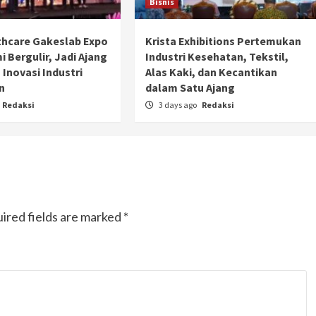
Bisnis
Ducati semakin istimewa dengan peluncuran
Collezione 100, sebuah koleksi motor edisi
hcare Gakeslab Expo
Krista Exhibitions Pertemukan
terbatas yang mengangkat kembali sejumlah
 Bergulir, Jadi Ajang
Industri Kesehatan, Tekstil,
livery paling...
 Inovasi Industri
Alas Kaki, dan Kecantikan
n
dalam Satu Ajang
Redaksi
3 days ago
Redaksi
ired fields are marked
*