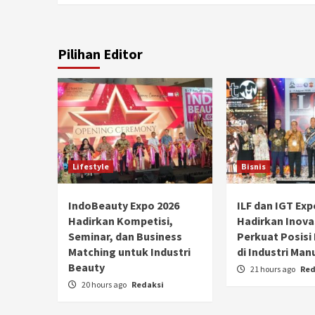
Pilihan Editor
Lifestyle
Bisnis
IndoBeauty Expo 2026
ILF dan IGT Exp
Hadirkan Kompetisi,
Hadirkan Inova
Seminar, dan Business
Perkuat Posisi
Matching untuk Industri
di Industri Man
Beauty
21 hours ago
Red
20 hours ago
Redaksi