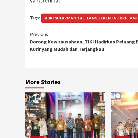
yang terlibat.
Tags:
#BRI SUDIRMAN 1 #LELANG SERENTAK BRILIANT
Continue
Previous
Dorong Kewirausahaan, TIKI Hadirkan Peluang B
Reading
Kurir yang Mudah dan Terjangkau
More Stories