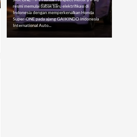
resmi memulai babak baru elektrifikasi di
mengawali
Indonesia dengan memperkenalkan Honda
Putaran 5 
Super-ONE pada ajang GAIKINDO Indonesia
Motorspor
International Auto...
yang...