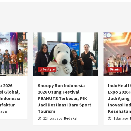
Lifestyle
Bisnis
o 2026
Snoopy Run Indonesia
IndoHealt
si Global,
2026 Usung Festival
Expo 2026 
 Indonesia
PEANUTS Terbesar, PIK
Jadi Ajang
ufaktur
Jadi Destinasi Baru Sport
Inovasi Ind
Tourism
Kesehatan
aksi
22 hours ago
Redaksi
1 day ago