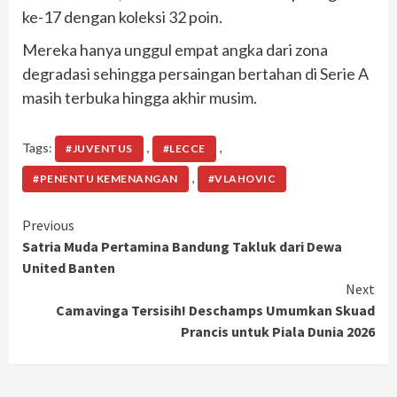
ke-17 dengan koleksi 32 poin.
Mereka hanya unggul empat angka dari zona
degradasi sehingga persaingan bertahan di Serie A
masih terbuka hingga akhir musim.
Tags:
,
,
#JUVENTUS
#LECCE
,
#PENENTU KEMENANGAN
#VLAHOVIC
Continue
Previous
Satria Muda Pertamina Bandung Takluk dari Dewa
Reading
United Banten
Next
Camavinga Tersisih! Deschamps Umumkan Skuad
Prancis untuk Piala Dunia 2026