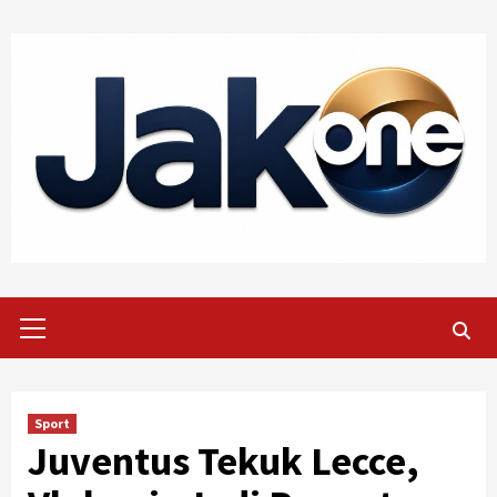
Skip
to
content
Primary
Menu
Sport
Juventus Tekuk Lecce,