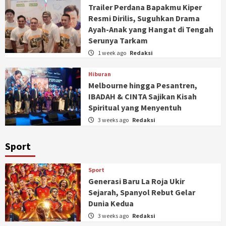
Trailer Perdana Bapakmu Kiper
Resmi Dirilis, Suguhkan Drama
Ayah-Anak yang Hangat di Tengah
Serunya Tarkam
1 week ago
Redaksi
Hiburan
Melbourne hingga Pesantren,
IBADAH & CINTA Sajikan Kisah
Spiritual yang Menyentuh
3 weeks ago
Redaksi
Sport
Sport
Generasi Baru La Roja Ukir
Sejarah, Spanyol Rebut Gelar
Dunia Kedua
3 weeks ago
Redaksi