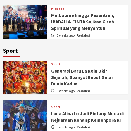
Hiburan
Melbourne hingga Pesantren,
IBADAH & CINTA Sajikan Kisah
Spiritual yang Menyentuh
3 weeks ago
Redaksi
Sport
Sport
Generasi Baru La Roja Ukir
Sejarah, Spanyol Rebut Gelar
Dunia Kedua
3 weeks ago
Redaksi
Sport
Luna Alina Lo Jadi Bintang Muda di
Kejuaraan Renang Kemenpora RI
3 weeks ago
Redaksi