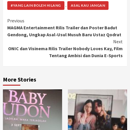
,
#YANG LAIN BOLEH HILANG
ASAL KAU JANGAN
Continue
Previous
MAGMA Entertainment Rilis Trailer dan Poster Badut
Reading
Gendong, Ungkap Asal-Usul Musuh Baru Ustaz Qodrat
Next
ONIC dan Visinema Rilis Trailer Nobody Loves Kay, Film
Tentang Ambisi dan Dunia E-Sports
More Stories