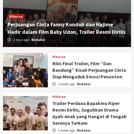
Hiburan
Perjuangan Cinta Fanny Kondoh dan Hajime
Hadir dalam Film Baby Udon, Trailer Resmi Dirilis
2 days ago
Redaksi
Hiburan
Rilis Final Trailer, Film “Dan
Bandung” Kisah Perjuangan Cinta
Siap Mengaduk Emosi Penonton
1 week ago
Redaksi
Hiburan
Trailer Perdana Bapakmu Kiper
Resmi Dirilis, Suguhkan Drama
Ayah-Anak yang Hangat di Tengah
Serunya Tarkam
1 week ago
Redaksi