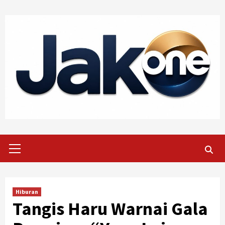
Skip
to
content
Primary
Menu
Hiburan
Tangis Haru Warnai Gala