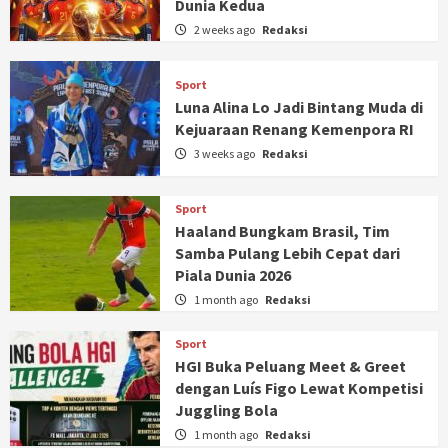
Dunia Kedua
2 weeks ago
Redaksi
Sport
Luna Alina Lo Jadi Bintang Muda di
Kejuaraan Renang Kemenpora RI
3 weeks ago
Redaksi
Sport
Haaland Bungkam Brasil, Tim
Samba Pulang Lebih Cepat dari
Piala Dunia 2026
1 month ago
Redaksi
Sport
HGI Buka Peluang Meet & Greet
dengan Luís Figo Lewat Kompetisi
Juggling Bola
1 month ago
Redaksi