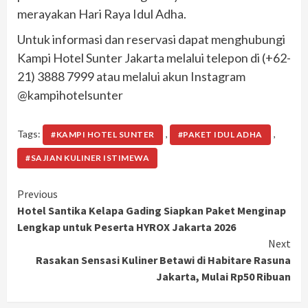
merayakan Hari Raya Idul Adha.
Untuk informasi dan reservasi dapat menghubungi
Kampi Hotel Sunter Jakarta melalui telepon di (+62-
21) 3888 7999 atau melalui akun Instagram
@kampihotelsunter
Tags:
,
,
#KAMPI HOTEL SUNTER
#PAKET IDUL ADHA
#SAJIAN KULINER ISTIMEWA
Continue
Previous
Hotel Santika Kelapa Gading Siapkan Paket Menginap
Reading
Lengkap untuk Peserta HYROX Jakarta 2026
Next
Rasakan Sensasi Kuliner Betawi di Habitare Rasuna
Jakarta, Mulai Rp50 Ribuan