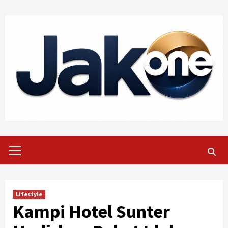
Skip
to
content
Primary
Menu
Lifestyle
Kampi Hotel Sunter