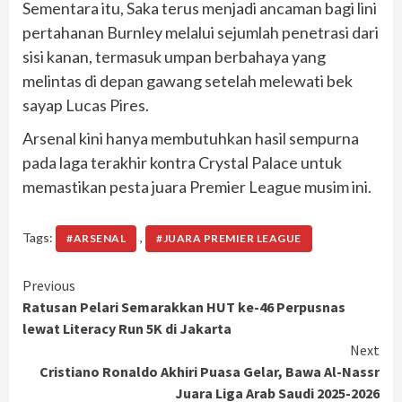
Sementara itu, Saka terus menjadi ancaman bagi lini
pertahanan Burnley melalui sejumlah penetrasi dari
sisi kanan, termasuk umpan berbahaya yang
melintas di depan gawang setelah melewati bek
sayap Lucas Pires.
Arsenal kini hanya membutuhkan hasil sempurna
pada laga terakhir kontra Crystal Palace untuk
memastikan pesta juara Premier League musim ini.
Tags:
,
#ARSENAL
#JUARA PREMIER LEAGUE
Continue
Previous
Ratusan Pelari Semarakkan HUT ke-46 Perpusnas
Reading
lewat Literacy Run 5K di Jakarta
Next
Cristiano Ronaldo Akhiri Puasa Gelar, Bawa Al-Nassr
Juara Liga Arab Saudi 2025-2026