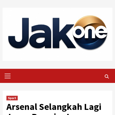
Skip
to
content
Primary
Menu
Sport
Arsenal Selangkah Lagi