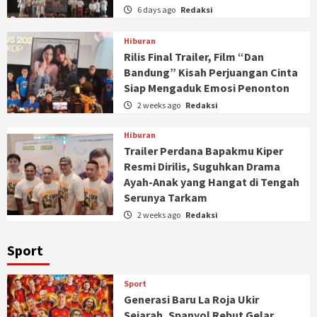
6 days ago
Redaksi
Hiburan
Rilis Final Trailer, Film “Dan
Bandung” Kisah Perjuangan Cinta
Siap Mengaduk Emosi Penonton
2 weeks ago
Redaksi
Hiburan
Trailer Perdana Bapakmu Kiper
Resmi Dirilis, Suguhkan Drama
Ayah-Anak yang Hangat di Tengah
Serunya Tarkam
2 weeks ago
Redaksi
Sport
Sport
Generasi Baru La Roja Ukir
Sejarah, Spanyol Rebut Gelar