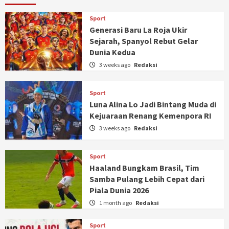
Sport
Generasi Baru La Roja Ukir
Sejarah, Spanyol Rebut Gelar
Dunia Kedua
3 weeks ago
Redaksi
Sport
Luna Alina Lo Jadi Bintang Muda di
Kejuaraan Renang Kemenpora RI
3 weeks ago
Redaksi
Sport
Haaland Bungkam Brasil, Tim
Samba Pulang Lebih Cepat dari
Piala Dunia 2026
1 month ago
Redaksi
Sport