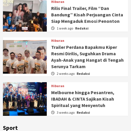
Hiburan
Rilis Final Trailer, Film “Dan
Bandung” Kisah Perjuangan Cinta
Siap Mengaduk Emosi Penonton
1 week ago
Redaksi
Hiburan
Trailer Perdana Bapakmu Kiper
Resmi Dirilis, Suguhkan Drama
Ayah-Anak yang Hangat di Tengah
Serunya Tarkam
2 weeks ago
Redaksi
Hiburan
Melbourne hingga Pesantren,
IBADAH & CINTA Sajikan Kisah
Spiritual yang Menyentuh
3 weeks ago
Redaksi
Sport