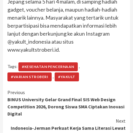
Jepang selama 5 hari 4 malam, di samping hadiah
gadget, voucher belanja, maupun hadiah-hadiah
menarik lainnya. Masyarakat yang tertarik untuk
berpartisipasi bisa mendapatkan informasi lebih
lanjut dengan berkunjung ke akun Instagram
@yakult_indonesia atau situs
www.yakultstroberi.id.
Tags:
,
#KESEHATAN PENCERNAAN
,
#VARIAN STROBERI
#YAKULT
Continue
Previous
BINUS University Gelar Grand Final SIS Web Design
Reading
Competition 2026, Dorong Siswa SMA Ciptakan Inovasi
Digital
Next
Indonesia-Jerman Perkuat Kerja Sama Literasi Lewat