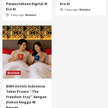
Perpustakaan Digital di
Era AI
Era AI
5 days ago
Redaksi
5 days ago
Redaksi
Nasional
BWH Hotels Indonesia
Tebar Promo “The
Freedom Stay” dengan
Diskon hingga 45
Persen