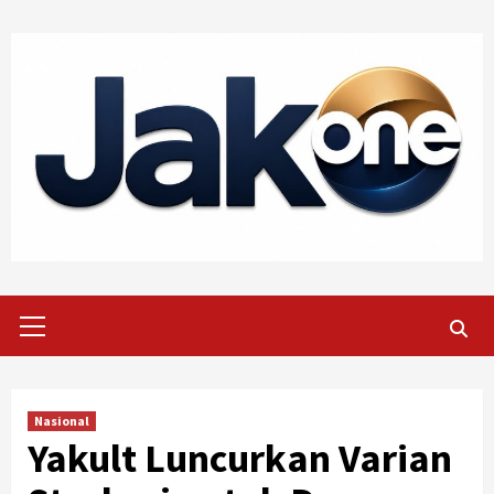
Skip
to
content
Primary
Menu
Nasional
Yakult Luncurkan Varian