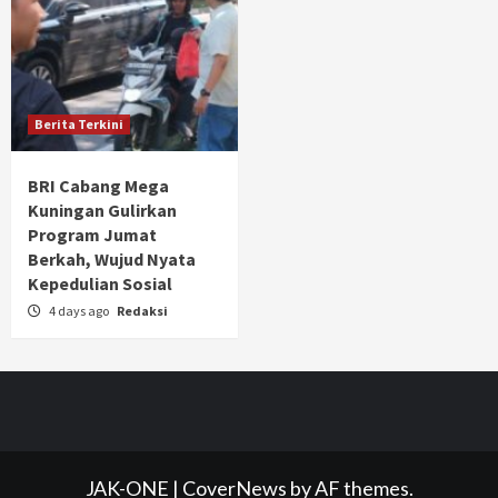
Berita Terkini
BRI Cabang Mega
Kuningan Gulirkan
Program Jumat
Berkah, Wujud Nyata
Kepedulian Sosial
4 days ago
Redaksi
JAK-ONE
|
CoverNews
by AF themes.