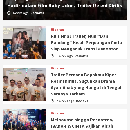
Hadir dalam Film Baby Udon, Trailer Resmi Dirilis
4 days ago
Redaksi
Hiburan
Rilis Final Trailer, Film “Dan
Bandung” Kisah Perjuangan Cinta
Siap Mengaduk Emosi Penonton
1 week ago
Redaksi
Hiburan
Trailer Perdana Bapakmu Kiper
Resmi Dirilis, Suguhkan Drama
Ayah-Anak yang Hangat di Tengah
Serunya Tarkam
2 weeks ago
Redaksi
Hiburan
Melbourne hingga Pesantren,
IBADAH & CINTA Sajikan Kisah