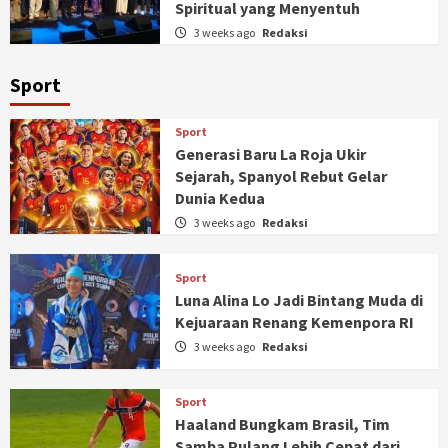
Spiritual yang Menyentuh
3 weeks ago
Redaksi
Sport
Sport
Generasi Baru La Roja Ukir
Sejarah, Spanyol Rebut Gelar
Dunia Kedua
3 weeks ago
Redaksi
Sport
Luna Alina Lo Jadi Bintang Muda di
Kejuaraan Renang Kemenpora RI
3 weeks ago
Redaksi
Sport
Haaland Bungkam Brasil, Tim
Samba Pulang Lebih Cepat dari