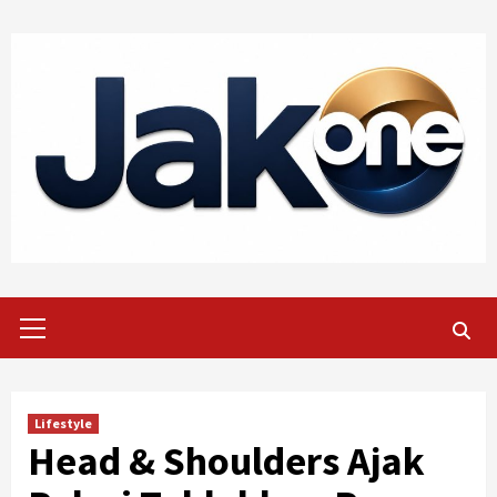
Skip
to
content
Primary
Menu
Lifestyle
Head & Shoulders Ajak